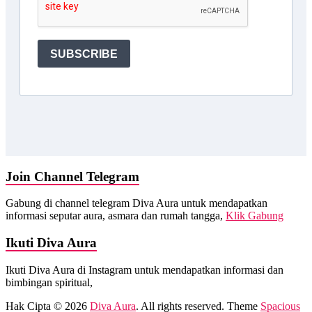
Join Channel Telegram
Gabung di channel telegram Diva Aura untuk mendapatkan
informasi seputar aura, asmara dan rumah tangga,
Klik Gabung
Ikuti Diva Aura
Ikuti Diva Aura di Instagram untuk mendapatkan informasi dan
bimbingan spiritual,
Hak Cipta © 2026
Diva Aura
. All rights reserved. Theme
Spacious