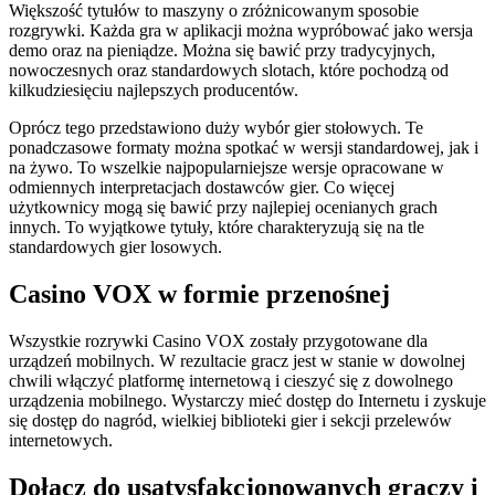
Większość tytułów to maszyny o zróżnicowanym sposobie
rozgrywki. Każda gra w aplikacji można wypróbować jako wersja
demo oraz na pieniądze. Można się bawić przy tradycyjnych,
nowoczesnych oraz standardowych slotach, które pochodzą od
kilkudziesięciu najlepszych producentów.
Oprócz tego przedstawiono duży wybór gier stołowych. Te
ponadczasowe formaty można spotkać w wersji standardowej, jak i
na żywo. To wszelkie najpopularniejsze wersje opracowane w
odmiennych interpretacjach dostawców gier. Co więcej
użytkownicy mogą się bawić przy najlepiej ocenianych grach
innych. To wyjątkowe tytuły, które charakteryzują się na tle
standardowych gier losowych.
Casino VOX w formie przenośnej
Wszystkie rozrywki Casino VOX zostały przygotowane dla
urządzeń mobilnych. W rezultacie gracz jest w stanie w dowolnej
chwili włączyć platformę internetową i cieszyć się z dowolnego
urządzenia mobilnego. Wystarczy mieć dostęp do Internetu i zyskuje
się dostęp do nagród, wielkiej biblioteki gier i sekcji przelewów
internetowych.
Dołącz do usatysfakcjonowanych graczy i