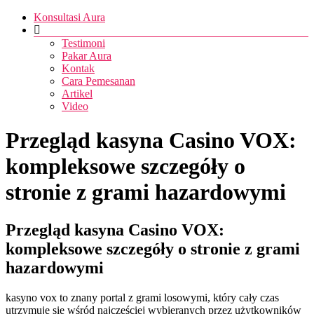
Skip
Menu
Konsultasi Aura
Pusat
to
Diva
Layanan
content
Testimoni
Aura
Buka
Pakar Aura
Aura
Kontak
Cara Pemesanan
Artikel
Video
Przegląd kasyna Casino VOX:
kompleksowe szczegóły o
stronie z grami hazardowymi
Przegląd kasyna Casino VOX:
kompleksowe szczegóły o stronie z grami
hazardowymi
kasyno vox to znany portal z grami losowymi, który cały czas
utrzymuje się wśród najczęściej wybieranych przez użytkowników