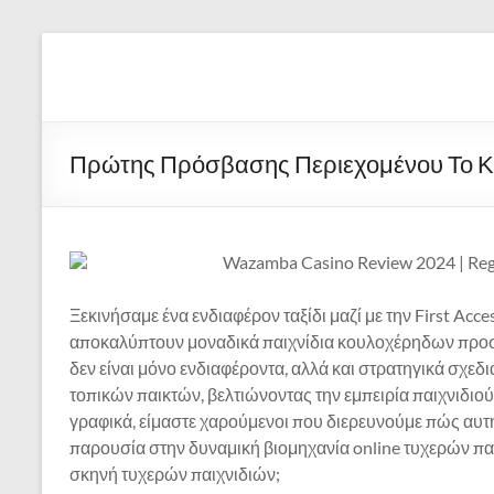
Skip
to
Diva
Pusat
content
Layanan
Aura
Buka
Aura
Πρώτης Πρόσβασης Περιεχομένου Το Κ
Ξεκινήσαμε ένα ενδιαφέρον ταξίδι μαζί με την First Ac
αποκαλύπτουν μοναδικά παιχνίδια κουλοχέρηδων προσα
δεν είναι μόνο ενδιαφέροντα, αλλά και στρατηγικά σχεδ
τοπικών παικτών, βελτιώνοντας την εμπειρία παιχνιδιού
γραφικά, είμαστε χαρούμενοι που διερευνούμε πώς αυτ
παρουσία στην δυναμική βιομηχανία online τυχερών παι
σκηνή τυχερών παιχνιδιών;