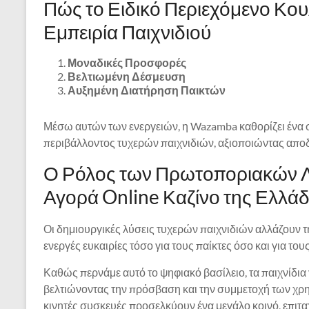
Πώς το Ειδικό Περιεχόμενο Κο
Εμπειρία Παιχνιδιού
Μοναδικές Προσφορές
Βελτιωμένη Δέσμευση
Αυξημένη Διατήρηση Παικτών
Μέσω αυτών των ενεργειών, η Wazamba καθορίζει ένα 
περιβάλλοντος τυχερών παιχνιδιών, αξιοποιώντας αποδο
Ο Ρόλος των Πρωτοποριακών Λ
Αγορά Online Καζίνο της Ελλά
Οι δημιουργικές λύσεις τυχερών παιχνιδιών αλλάζουν 
ενεργές ευκαιρίες τόσο για τους παίκτες όσο και για το
Καθώς περνάμε αυτό το ψηφιακό βασίλειο, τα παιχνίδια
βελτιώνοντας την πρόσβαση και την συμμετοχή των χρη
κινητές συσκευές προσελκύουν ένα μεγάλο κοινό, επιτα