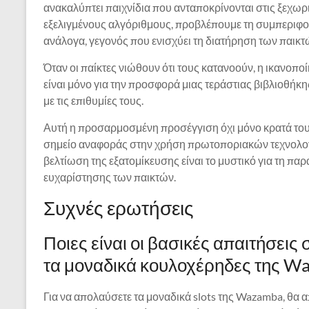
ανακαλύπτει παιχνίδια που ανταποκρίνονται στις ξεχω
εξελιγμένους αλγόριθμους, προβλέπουμε τη συμπεριφο
ανάλογα, γεγονός που ενισχύει τη διατήρηση των παικτ
Όταν οι παίκτες νιώθουν ότι τους κατανοούν, η ικανοπο
είναι μόνο για την προσφορά μιας τεράστιας βιβλιοθήκη
με τις επιθυμίες τους.
Αυτή η προσαρμοσμένη προσέγγιση όχι μόνο κρατά τους
σημείο αναφοράς στην χρήση πρωτοποριακών τεχνολογ
βελτίωση της εξατομίκευσης είναι το μυστικό για τη π
ευχαρίστησης των παικτών.
Συχνές ερωτήσεις
Ποιες είναι οι βασικές απαιτήσει
τα μοναδικά κουλοχέρηδες της W
Για να απολαύσετε τα μοναδικά slots της Wazamba, θα α