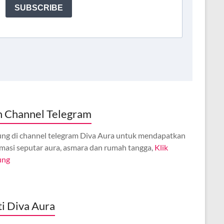
n Channel Telegram
ng di channel telegram Diva Aura untuk mendapatkan
rmasi seputar aura, asmara dan rumah tangga,
Klik
ung
ti Diva Aura