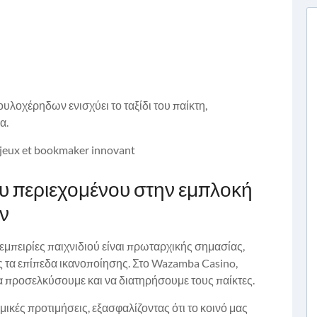
λοχέρηδων ενισχύει το ταξίδι του παίκτη,
α.
υ περιεχομένου στην εμπλοκή
ών
 εμπειρίες παιχνιδιού είναι πρωταρχικής σημασίας,
ς τα επίπεδα ικανοποίησης. Στο Wazamba Casino,
α προσελκύσουμε και να διατηρήσουμε τους παίκτες.
ικές προτιμήσεις, εξασφαλίζοντας ότι το κοινό μας