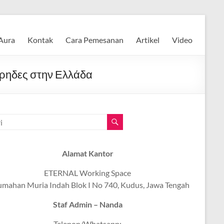
Aura
Kontak
Cara Pemesanan
Artikel
Video
ρηδες στην Ελλάδα
Alamat Kantor
ETERNAL Working Space
umahan Muria Indah Blok I No 740, Kudus, Jawa Tengah
Staf Admin – Nanda
Telepon/Whatsapp: