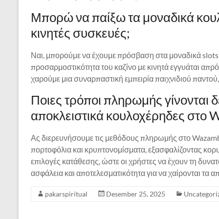
Μπορώ να παίξω τα μοναδικά κου
κινητές συσκευές;
Ναι, μπορούμε να έχουμε πρόσβαση στα μοναδικά slots
προσαρμοστικότητα του καζίνο με κινητά εγγυάται απρό
χαρούμε μια συναρπαστική εμπειρία παιχνιδιού παντού, 
Ποιες τρόποι πληρωμής γίνονται δε
αποκλειστικά κουλοχέρηδες στο 
Ας διερευνήσουμε τις μεθόδους πληρωμής στο Wazamba
πορτοφόλια και κρυπτονομίσματα, εξασφαλίζοντας κορ
επιλογές κατάθεσης, ώστε οι χρήστες να έχουν τη δυνα
ασφάλεια και αποτελεσματικότητα για να χαίρονται τα απ
pakarspiritual
Desember 25, 2025
Uncategori