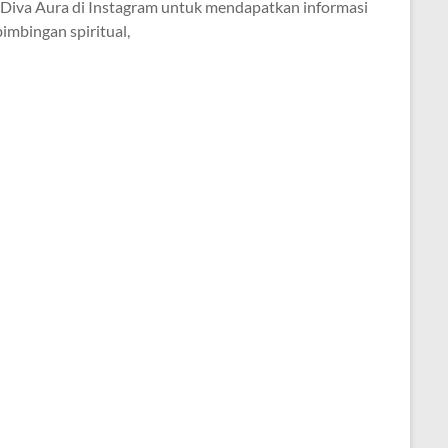
i Diva Aura di Instagram untuk mendapatkan informasi
imbingan spiritual,