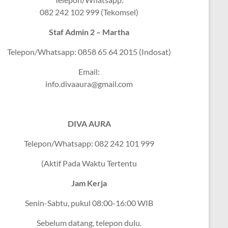
082 242 102 999 (Tekomsel)
Staf Admin 2 – Martha
Telepon/Whatsapp: 0858 65 64 2015 (Indosat)
Email:
info.divaaura@gmail.com
DIVA AURA
Telepon/Whatsapp: 082 242 101 999
(Aktif Pada Waktu Tertentu
Jam Kerja
Senin-Sabtu, pukul 08:00-16:00 WIB
Sebelum datang, telepon dulu.