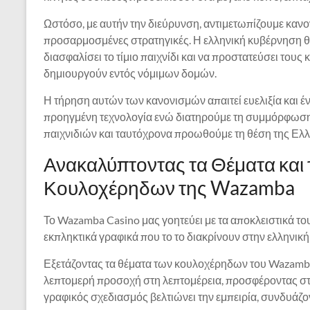
Ωστόσο, με αυτήν την διεύρυνση, αντιμετωπίζουμε καν
προσαρμοσμένες στρατηγικές. Η ελληνική κυβέρνηση θέ
διασφαλίσει το τίμιο παιχνίδι και να προστατεύσει το
δημιουργούν εντός νόμιμων δομών.
Η τήρηση αυτών των κανονισμών απαιτεί ευελιξία και
προηγμένη τεχνολογία ενώ διατηρούμε τη συμμόρφωση,
παιχνιδιών και ταυτόχρονα προωθούμε τη θέση της Ελλ
Ανακαλύπτοντας τα Θέματα και
Κουλοχέρηδων της Wazamba
Το Wazamba Casino μας γοητεύει με τα αποκλειστικά το
εκπληκτικά γραφικά που το το διακρίνουν στην ελληνική
Εξετάζοντας τα θέματα των κουλοχέρηδων του Wazamba,
λεπτομερή προσοχή στη λεπτομέρεια, προσφέροντας στο
γραφικός σχεδιασμός βελτιώνει την εμπειρία, συνδυάζο