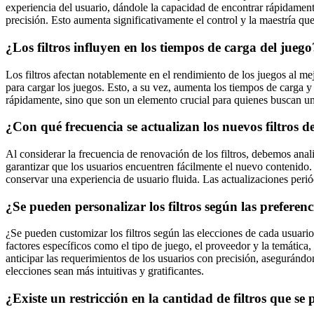
experiencia del usuario, dándole la capacidad de encontrar rápidamente
precisión. Esto aumenta significativamente el control y la maestría q
¿Los filtros influyen en los tiempos de carga del juego
Los filtros afectan notablemente en el rendimiento de los juegos al mej
para cargar los juegos. Esto, a su vez, aumenta los tiempos de carga 
rápidamente, sino que son un elemento crucial para quienes buscan un
¿Con qué frecuencia se actualizan los nuevos filtros d
Al considerar la frecuencia de renovación de los filtros, debemos anali
garantizar que los usuarios encuentren fácilmente el nuevo contenido. E
conservar una experiencia de usuario fluida. Las actualizaciones perió
¿Se pueden personalizar los filtros según las preferen
¿Se pueden customizar los filtros según las elecciones de cada usuario?
factores específicos como el tipo de juego, el proveedor y la temática,
anticipar las requerimientos de los usuarios con precisión, aseguránd
elecciones sean más intuitivas y gratificantes.
¿Existe un restricción en la cantidad de filtros que 