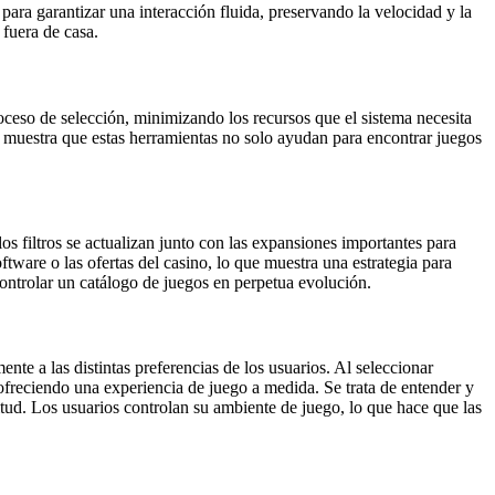
para garantizar una interacción fluida, preservando la velocidad y la
 fuera de casa.
proceso de selección, minimizando los recursos que el sistema necesita
o muestra que estas herramientas no solo ayudan para encontrar juegos
os filtros se actualizan junto con las expansiones importantes para
ftware o las ofertas del casino, lo que muestra una estrategia para
controlar un catálogo de juegos en perpetua evolución.
ente a las distintas preferencias de los usuarios. Al seleccionar
, ofreciendo una experiencia de juego a medida. Se trata de entender y
itud. Los usuarios controlan su ambiente de juego, lo que hace que las