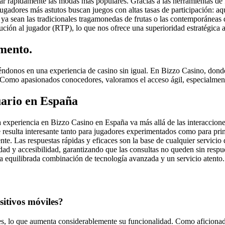
icar rápidamente las modas más populares. Gracias a las herramientas de
ugadores más astutos buscan juegos con altas tasas de participación: a
 ya sean las tradicionales tragamonedas de frutas o las contemporáneas d
olución al jugador (RTP), lo que nos ofrece una superioridad estratégic
mento.
iéndonos en una experiencia de casino sin igual. En Bizzo Casino, donde 
Como apasionados conocedores, valoramos el acceso ágil, especialmente 
uario en España
 experiencia en Bizzo Casino en España va más allá de las interacciones 
e resulta interesante tanto para jugadores experimentados como para princ
ente. Las respuestas rápidas y eficaces son la base de cualquier servicio
ad y accesibilidad, garantizando que las consultas no queden sin resp
una equilibrada combinación de tecnología avanzada y un servicio atento.
sitivos móviles?
les, lo que aumenta considerablemente su funcionalidad. Como aficionado