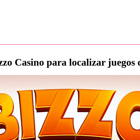
Bizzo Casino para localizar juegos