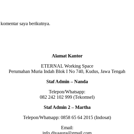
 komentar saya berikutnya.
Alamat Kantor
ETERNAL Working Space
Perumahan Muria Indah Blok I No 740, Kudus, Jawa Tengah
Staf Admin – Nanda
Telepon/Whatsapp:
082 242 102 999 (Tekomsel)
Staf Admin 2 – Martha
Telepon/Whatsapp: 0858 65 64 2015 (Indosat)
Email:
info.divaaura@gmail.com