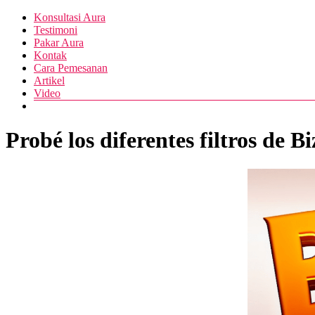
Skip
Menu
Konsultasi Aura
Pusat
to
Diva
Testimoni
Layanan
content
Pakar Aura
Aura
Buka
Kontak
Aura
Cara Pemesanan
Artikel
Video
Probé los diferentes filtros de 