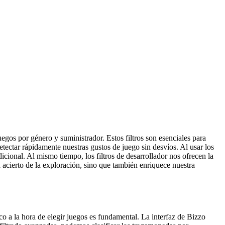
juegos por género y suministrador. Estos filtros son esenciales para
etectar rápidamente nuestras gustos de juego sin desvíos. Al usar los
cional. Al mismo tiempo, los filtros de desarrollador nos ofrecen la
a acierto de la exploración, sino que también enriquece nuestra
 a la hora de elegir juegos es fundamental. La interfaz de Bizzo