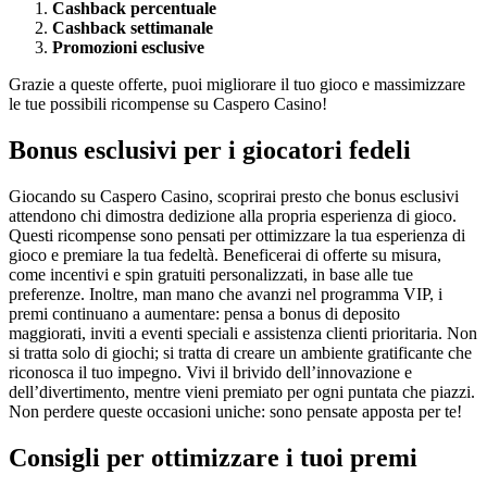
Cashback percentuale
Cashback settimanale
Promozioni esclusive
Grazie a queste offerte, puoi migliorare il tuo gioco e massimizzare
le tue possibili ricompense su Caspero Casino!
Bonus esclusivi per i giocatori fedeli
Giocando su Caspero Casino, scoprirai presto che bonus esclusivi
attendono chi dimostra dedizione alla propria esperienza di gioco.
Questi ricompense sono pensati per ottimizzare la tua esperienza di
gioco e premiare la tua fedeltà. Beneficerai di offerte su misura,
come incentivi e spin gratuiti personalizzati, in base alle tue
preferenze. Inoltre, man mano che avanzi nel programma VIP, i
premi continuano a aumentare: pensa a bonus di deposito
maggiorati, inviti a eventi speciali e assistenza clienti prioritaria. Non
si tratta solo di giochi; si tratta di creare un ambiente gratificante che
riconosca il tuo impegno. Vivi il brivido dell’innovazione e
dell’divertimento, mentre vieni premiato per ogni puntata che piazzi.
Non perdere queste occasioni uniche: sono pensate apposta per te!
Consigli per ottimizzare i tuoi premi