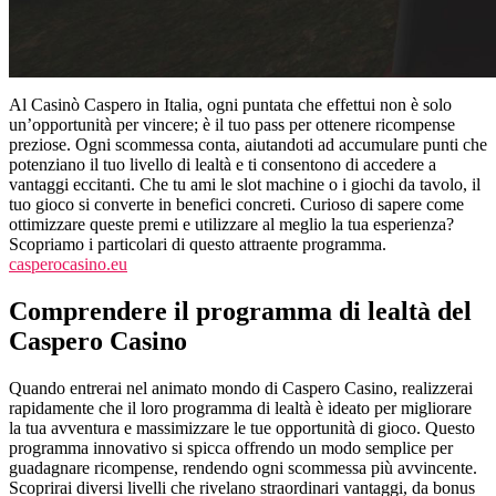
Al Casinò Caspero in Italia, ogni puntata che effettui non è solo
un’opportunità per vincere; è il tuo pass per ottenere ricompense
preziose. Ogni scommessa conta, aiutandoti ad accumulare punti che
potenziano il tuo livello di lealtà e ti consentono di accedere a
vantaggi eccitanti. Che tu ami le slot machine o i giochi da tavolo, il
tuo gioco si converte in benefici concreti. Curioso di sapere come
ottimizzare queste premi e utilizzare al meglio la tua esperienza?
Scopriamo i particolari di questo attraente programma.
casperocasino.eu
Comprendere il programma di lealtà del
Caspero Casino
Quando entrerai nel animato mondo di Caspero Casino, realizzerai
rapidamente che il loro programma di lealtà è ideato per migliorare
la tua avventura e massimizzare le tue opportunità di gioco. Questo
programma innovativo si spicca offrendo un modo semplice per
guadagnare ricompense, rendendo ogni scommessa più avvincente.
Scoprirai diversi livelli che rivelano straordinari vantaggi, da bonus