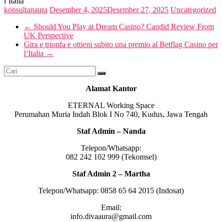
l’Italia
konsultanaura
Desember 4, 2025
Desember 27, 2025
Uncategorized
←
Should You Play at Dream Casino? Candid Review From
UK Perspective
Gira e trionfa e ottieni subito una premio al Betflag Casino per
l’Italia
→
Alamat Kantor
ETERNAL Working Space
Perumahan Muria Indah Blok I No 740, Kudus, Jawa Tengah
Staf Admin – Nanda
Telepon/Whatsapp:
082 242 102 999 (Tekomsel)
Staf Admin 2 – Martha
Telepon/Whatsapp: 0858 65 64 2015 (Indosat)
Email:
info.divaaura@gmail.com