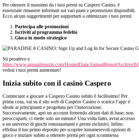
Per ottenere il massimo da i tuoi premi su Caspero Casino, è
essenziale rimanere informati sui vari piani e promozioni disponibili.
Ecco alcuni suggerimenti per supportarti a ottimizzare i tuoi premi:
Partecipa alle promozioni
Iscriviti al programma fedeltà
Gioca in modo strategico
Sii proattivo e
https://www.annualreports.com/HostedData/AnnualReportArchiv
vedrai i tuoi premi aumentare!
Inizia subito con il casinò Caspero
Cominciare a giocare a Caspero Casino subito è facilissimo! Per
prima cosa, vai su il sito web di Caspero Casino o scarica l’app: è
ideale ai principianti e progettata per l’innovazione.
Successivamente, apri un account fornendo alcuni dati di base; non
preoccuparti, ci mette solo un minuto! Una volta fatto, avrai accesso
a un universo di giochi entusiasmanti e premi esclusivi. Infine,
effettua il tuo primo deposito per scoprire innumerevoli opzioni di
gioco e iniziare subito a ottenere premi per ogni scommessa