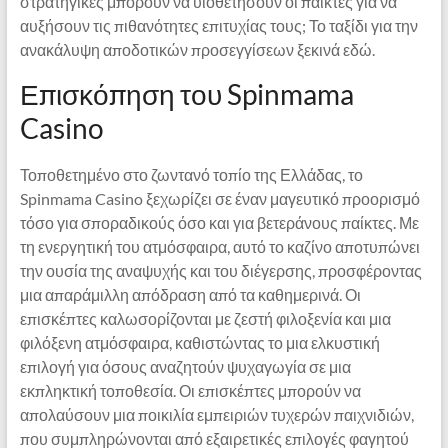
στρατηγικές μπορούν να υιοθετήσουν οι παίκτες για να
αυξήσουν τις πιθανότητες επιτυχίας τους; Το ταξίδι για την
ανακάλυψη αποδοτικών προσεγγίσεων ξεκινά εδώ.
Επισκόπηση του Spinmama
Casino
Τοποθετημένο στο ζωντανό τοπίο της Ελλάδας, το
Spinmama Casino ξεχωρίζει σε έναν μαγευτικό προορισμό
τόσο για σποραδικούς όσο και για βετεράνους παίκτες. Με
τη ενεργητική του ατμόσφαιρα, αυτό το καζίνο αποτυπώνει
την ουσία της αναψυχής και του διέγερσης, προσφέροντας
μια απαράμιλλη απόδραση από τα καθημερινά. Οι
επισκέπτες καλωσορίζονται με ζεστή φιλοξενία και μια
φιλόξενη ατμόσφαιρα, καθιστώντας το μια ελκυστική
επιλογή για όσους αναζητούν ψυχαγωγία σε μια
εκπληκτική τοποθεσία. Οι επισκέπτες μπορούν να
απολαύσουν μια ποικιλία εμπειριών τυχερών παιχνιδιών,
που συμπληρώνονται από εξαιρετικές επιλογές φαγητού