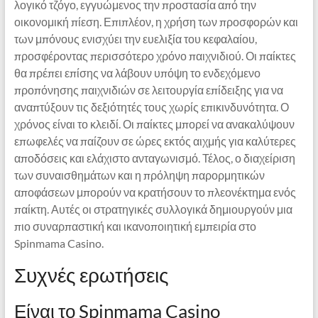
λογικό τζόγο, εγγυώμενος την προστασία από την
οικονομική πίεση. Επιπλέον, η χρήση των προσφορών και
των μπόνους ενισχύει την ευελιξία του κεφαλαίου,
προσφέροντας περισσότερο χρόνο παιχνιδιού. Οι παίκτες
θα πρέπει επίσης να λάβουν υπόψη το ενδεχόμενο
προπόνησης παιχνιδιών σε λειτουργία επίδειξης για να
αναπτύξουν τις δεξιότητές τους χωρίς επικινδυνότητα. Ο
χρόνος είναι το κλειδί. Οι παίκτες μπορεί να ανακαλύψουν
επωφελές να παίζουν σε ώρες εκτός αιχμής για καλύτερες
αποδόσεις και ελάχιστο ανταγωνισμό. Τέλος, ο διαχείριση
των συναισθημάτων και η πρόληψη παρορμητικών
αποφάσεων μπορούν να κρατήσουν το πλεονέκτημα ενός
παίκτη. Αυτές οι στρατηγικές συλλογικά δημιουργούν μια
πιο συναρπαστική και ικανοποιητική εμπειρία στο
Spinmama Casino.
Συχνές ερωτήσεις
Είναι το Spinmama Casino