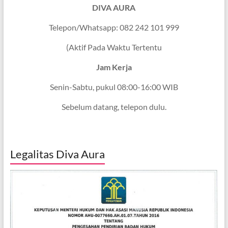
DIVA AURA
Telepon/Whatsapp: 082 242 101 999
(Aktif Pada Waktu Tertentu
Jam Kerja
Senin-Sabtu, pukul 08:00-16:00 WIB
Sebelum datang, telepon dulu.
Legalitas Diva Aura