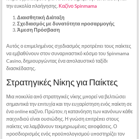
την ευκολία πλοήγησης.
Καζίνο Spinmama
Διαισθητική Διάταξη
Σχεδιασμός με δυνατότητα προσαρμογής
Άμεση Πρόσβαση
Αυτός ο επιμελημένος σχεδιασμός προτρέπει τους παίκτες
να εμβαθύνουν στον συναρπαστικό κόσμο του Spinmama
Casino, δημιουργώντας ένα απολαυστικό ταξίδι
διασκέδασης.
Στρατηγικές Νίκης για Παίκτες
Μια ποικιλία από στρατηγικές νίκης μπορεί να βελτιώσει
σημαντικά την επιτυχία και την ευχαρίστηση ενός παίκτη σε
ένα online καζίνο. Πρώτον, η κατανόηση των κανόνων κάθε
παιχνιδιού είναι ουσιώδης. Η γνώση επιτρέπει στους
παίκτες να λαμβάνουν τεκμηριωμένες αποφάσεις. Ο
προσδιορισμός ενός προϋπολογισμού υποστηρίζει τον