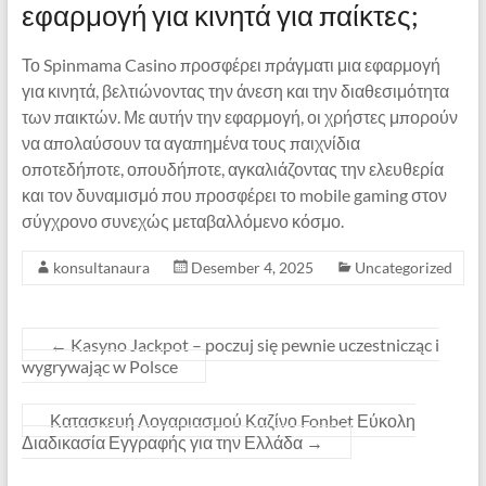
εφαρμογή για κινητά για παίκτες;
Το Spinmama Casino προσφέρει πράγματι μια εφαρμογή
για κινητά, βελτιώνοντας την άνεση και την διαθεσιμότητα
των παικτών. Με αυτήν την εφαρμογή, οι χρήστες μπορούν
να απολαύσουν τα αγαπημένα τους παιχνίδια
οποτεδήποτε, οπουδήποτε, αγκαλιάζοντας την ελευθερία
και τον δυναμισμό που προσφέρει το mobile gaming στον
σύγχρονο συνεχώς μεταβαλλόμενο κόσμο.
konsultanaura
Desember 4, 2025
Uncategorized
←
Kasyno Jackpot – poczuj się pewnie uczestnicząc i
wygrywając w Polsce
Κατασκευή Λογαριασμού Καζίνο Fonbet Εύκολη
Διαδικασία Εγγραφής για την Ελλάδα
→