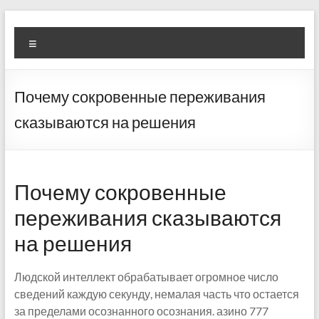
Skip
Diva
Pusat
to
Menu
content
Layanan
Aura
Buka
Aura
Почему сокровенные переживания
сказываются на решения
Почему сокровенные
переживания сказываются
на решения
Людской интеллект обрабатывает огромное число
сведений каждую секунду, немалая часть что остается
за пределами осознанного осознания. азино 777