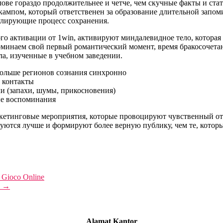
ве гораздо продолжительнее и четче, чем скучные факты и стат
мпом, который ответственен за образование длительной запоми
улирующие процесс сохранения.
о активации от 1win, активируют миндалевидное тело, которая 
оминаем свой первый романтический момент, время бракосочета
а, изученные в учебном заведении.
ольше регионов сознания синхронно
 контакты
и (запахи, шумы, прикосновения)
ые воспоминания
ркетинговые мероприятия, которые провоцируют чувственный от
ируются лучше и формируют более верную публику, чем те, кото
l Gioco Online
ь
→
Alamat Kantor