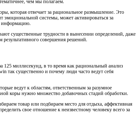
стематичнее, чем мы полагаем.
оры, которая отвечает за рациональное размышление. Это
т эмоциональной системы, может активироваться за
ь информацию.
вают существенные трудности в вынесении определений, даже
ом результативного совершения решений.
а 125 миллисекунд, в то время как рациональный анализ
win так существенно и почему люди часто ведут себя
орые ведут к областям, ответственным за разумное
льной коры нужно множество добавочных стадий обработки.
ыбираем товар или подбираем место для отдыха, аффективная
пределить свое отношение к неизвестному человеку всего за