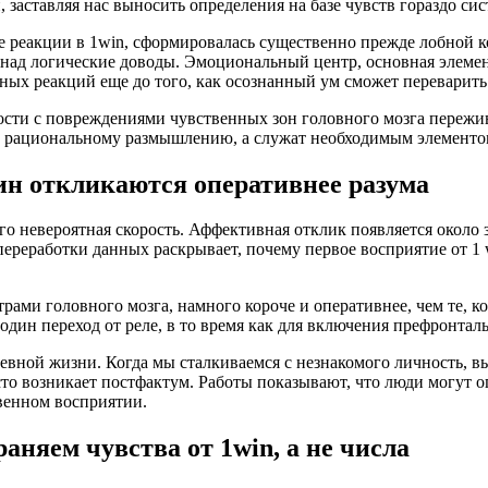
, заставляя нас выносить определения на базе чувств гораздо си
е реакции в 1win, сформировалась существенно прежде лобной к
над логические доводы. Эмоциональный центр, основная элемен
ных реакций еще до того, как осознанный ум сможет переварит
сти с повреждениями чувственных зон головного мозга пережи
ят” рациональному размышлению, а служат необходимым элемент
ин откликаются оперативнее разума
 невероятная скорость. Аффективная отклик появляется около з
переработки данных раскрывает, почему первое восприятие от 1 
ми головного мозга, намного короче и оперативнее, чем те, кот
один переход от реле, в то время как для включения префронта
евной жизни. Когда мы сталкиваемся с незнакомого личность, в
сто возникает постфактум. Работы показывают, что люди могут о
венном восприятии.
няем чувства от 1win, а не числа