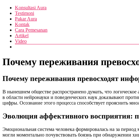
Skip
Menu
Konsultasi Aura
Pusat
to
Diva
Testimoni
Layanan
content
Pakar Aura
Aura
Buka
Kontak
Aura
Cara Pemesanan
Artikel
Video
Почему переживания превосх
Почему переживания превосходят инф
В нынешнем обществе распространено думать, что логическое
в области нейронауки и поведенческих наук доказывают прот
цифры. Осознание этого процесса способствует прояснить мно
Эволюция аффективного восприятия: 
Эмоциональная система человека формировалась на за период 
могли моментально почувствовать боязнь при обнаружении хищ