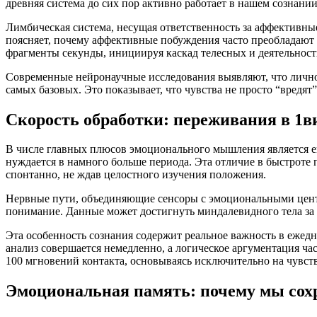
древняя система до сих пор активно работает в нашем сознании
Лимбическая система, несущая ответственность за аффективны
поясняет, почему аффективные побуждения часто преобладают 
фрагменты секунды, инициируя каскад телесных и деятельност
Современные нейронаучные исследования выявляют, что лично
самых базовых. Это показывает, что чувства не просто “вред
Скорость обработки: переживания в 1в
В числе главных плюсов эмоционального мышления является его
нуждается в намного больше периода. Эта отличие в быстроте 
спонтанно, не ждав целостного изучения положения.
Нервные пути, объединяющие сенсоры с эмоциональными центра
понимание. Данные может достигнуть миндалевидного тела за 
Эта особенность сознания содержит реальное важность в ежедн
анализ совершается немедленно, а логическое аргументация ча
100 мгновений контакта, основываясь исключительно на чувст
Эмоциональная память: почему мы сохра