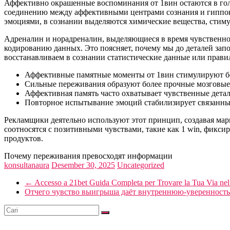
Аффективно окрашенные воспоминания от 1вин остаются в голо
соединению между аффективными центрами сознания и гиппока
эмоциями, в сознании выделяются химические вещества, стим
Адреналин и норадреналин, выделяющиеся в время чувственног
кодированию данных. Это поясняет, почему мы до деталей зап
восстанавливаем в сознании статистические данные или правил
Аффективные памятные моменты от 1вин стимулируют б
Сильные переживания образуют более прочные мозговые
Аффективная память часто охватывает чувственные детал
Повторное испытывание эмоций стабилизирует связанн
Рекламщики деятельно используют этот принцип, создавая ма
соотносятся с позитивными чувствами, такие как 1 win, фикс
продуктов.
Почему переживания превосходят информации
konsultanaura
Desember 30, 2025
Uncategorized
←
Accesso a 21bet Guida Completa per Trovare la Tua Via ne
Отчего чувство выигрыша даёт внутреннюю-уверенност