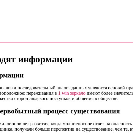
одят информации
ормации
 анализ и последовательный анализ данных являются основой п
ивоположное: переживания в
1 win зеркало
имеют более значитель
жество сторон людского поступков и общения в обществе.
первобытный процесс существования
миллионов лет развития, когда молниеносное ответ на опасност
ника, получали больше перспектив на существование, чем те, к