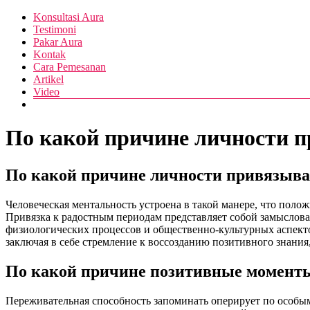
Skip
Menu
Konsultasi Aura
Pusat
to
Diva
Testimoni
Layanan
content
Pakar Aura
Aura
Buka
Kontak
Aura
Cara Pemesanan
Artikel
Video
По какой причине личности 
По какой причине личности привязыв
Человеческая ментальность устроена в такой манере, что пол
Привязка к радостным периодам представляет собой замыслова
физиологических процессов и общественно-культурных аспект
заключая в себе стремление к воссозданию позитивного знани
По какой причине позитивные моменты
Переживательная способность запоминать оперирует по особы