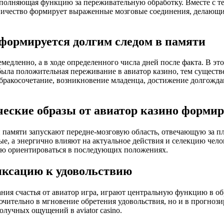
ыполняющая функцию за переживательную обработку. Вместе с те
ничество формирует выраженные мозговые соединения, делающи
формируется долгим следом в памяти
едленно, а в ходе определенного числа дней после факта. В эт
была положительная переживание в авиатор казино, тем существ
 бракосочетание, возникновение младенца, достижение долгождан
еские образы от авиатор казино формир
памяти запускают передне-мозговую область, отвечающую за пла
ые, а энергично влияют на актуальное действия и селекцию чел
ую ориентироваться в последующих положениях.
иксацию к удовольствию
ия счастья от авиатор игра, играют центральную функцию в о
чительно в мгновение обретения удовольствия, но и в прогнози
лучных ощущений в aviator casino.