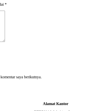
dai
*
 komentar saya berikutnya.
Alamat Kantor