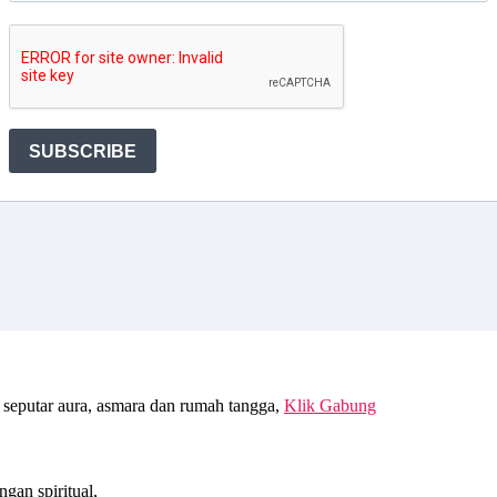
seputar aura, asmara dan rumah tangga,
Klik Gabung
gan spiritual,