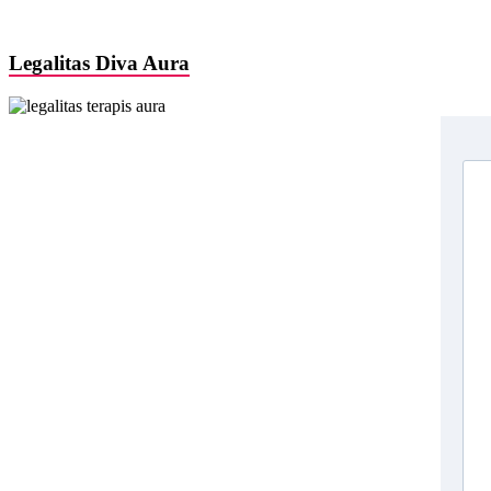
Legalitas Diva Aura