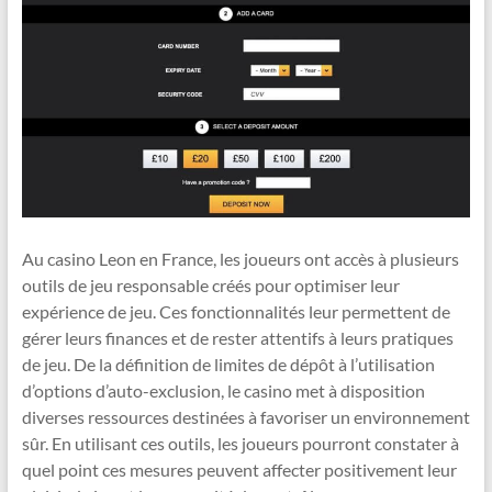
Au casino Leon en France, les joueurs ont accès à plusieurs
outils de jeu responsable créés pour optimiser leur
expérience de jeu. Ces fonctionnalités leur permettent de
gérer leurs finances et de rester attentifs à leurs pratiques
de jeu. De la définition de limites de dépôt à l’utilisation
d’options d’auto-exclusion, le casino met à disposition
diverses ressources destinées à favoriser un environnement
sûr. En utilisant ces outils, les joueurs pourront constater à
quel point ces mesures peuvent affecter positivement leur