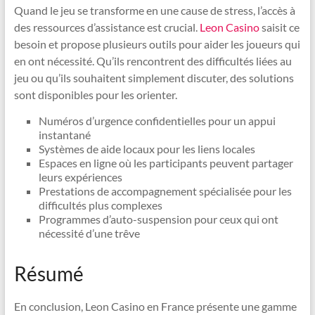
Quand le jeu se transforme en une cause de stress, l’accès à
des ressources d’assistance est crucial.
Leon Casino
saisit ce
besoin et propose plusieurs outils pour aider les joueurs qui
en ont nécessité. Qu’ils rencontrent des difficultés liées au
jeu ou qu’ils souhaitent simplement discuter, des solutions
sont disponibles pour les orienter.
Numéros d’urgence confidentielles pour un appui
instantané
Systèmes de aide locaux pour les liens locales
Espaces en ligne où les participants peuvent partager
leurs expériences
Prestations de accompagnement spécialisée pour les
difficultés plus complexes
Programmes d’auto-suspension pour ceux qui ont
nécessité d’une trêve
Résumé
En conclusion, Leon Casino en France présente une gamme