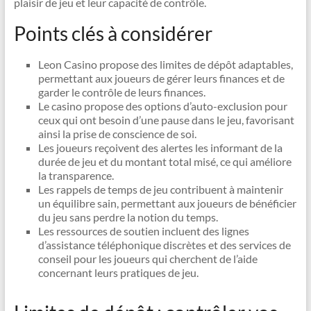
plaisir de jeu et leur capacité de contrôle.
Points clés à considérer
Leon Casino propose des limites de dépôt adaptables,
permettant aux joueurs de gérer leurs finances et de
garder le contrôle de leurs finances.
Le casino propose des options d’auto-exclusion pour
ceux qui ont besoin d’une pause dans le jeu, favorisant
ainsi la prise de conscience de soi.
Les joueurs reçoivent des alertes les informant de la
durée de jeu et du montant total misé, ce qui améliore
la transparence.
Les rappels de temps de jeu contribuent à maintenir
un équilibre sain, permettant aux joueurs de bénéficier
du jeu sans perdre la notion du temps.
Les ressources de soutien incluent des lignes
d’assistance téléphonique discrètes et des services de
conseil pour les joueurs qui cherchent de l’aide
concernant leurs pratiques de jeu.