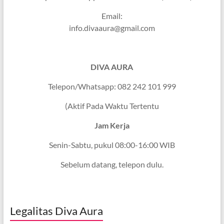
Email:
info.divaaura@gmail.com
DIVA AURA
Telepon/Whatsapp: 082 242 101 999
(Aktif Pada Waktu Tertentu
Jam Kerja
Senin-Sabtu, pukul 08:00-16:00 WIB
Sebelum datang, telepon dulu.
Legalitas Diva Aura