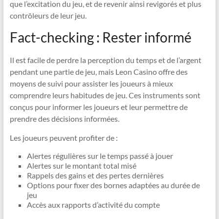
que l’excitation du jeu, et de revenir ainsi revigorés et plus
contrôleurs de leur jeu.
Fact-checking : Rester informé
Il est facile de perdre la perception du temps et de l’argent
pendant une partie de jeu, mais Leon Casino offre des
moyens de suivi pour assister les joueurs à mieux
comprendre leurs habitudes de jeu. Ces instruments sont
conçus pour informer les joueurs et leur permettre de
prendre des décisions informées.
Les joueurs peuvent profiter de :
Alertes régulières sur le temps passé à jouer
Alertes sur le montant total misé
Rappels des gains et des pertes dernières
Options pour fixer des bornes adaptées au durée de
jeu
Accès aux rapports d’activité du compte