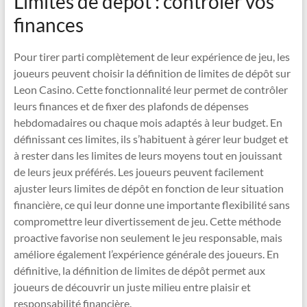
Limites de dépôt : contrôler vos
finances
Pour tirer parti complètement de leur expérience de jeu, les
joueurs peuvent choisir la définition de limites de dépôt sur
Leon Casino. Cette fonctionnalité leur permet de contrôler
leurs finances et de fixer des plafonds de dépenses
hebdomadaires ou chaque mois adaptés à leur budget. En
définissant ces limites, ils s’habituent à gérer leur budget et
à rester dans les limites de leurs moyens tout en jouissant
de leurs jeux préférés. Les joueurs peuvent facilement
ajuster leurs limites de dépôt en fonction de leur situation
financière, ce qui leur donne une importante flexibilité sans
compromettre leur divertissement de jeu. Cette méthode
proactive favorise non seulement le jeu responsable, mais
améliore également l’expérience générale des joueurs. En
définitive, la définition de limites de dépôt permet aux
joueurs de découvrir un juste milieu entre plaisir et
responsabilité financière.