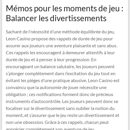
Mémos pour les moments de jeu :
Balancer les divertissements
Sachant de l’nécessité d’une méthode équilibrée du jeu,
Leon Casino propose des rappels de durée de jeu pour
assurer aux joueurs une aventure plaisante et sans abus.
Ces rappels les encouragent à demeurer attentifs à leur
durée de jeu et à penser à leur progression. En
encourageant un balance salutaire, les joueurs peuvent
s’plonger complètement dans l’excitation du jeu tout en
évitant les pièges d’une pratique abusive. Leon Casino est
convaincu que la autonomie de jouer nécessite une
obligation ; ces notifications forment donc de précieux
instruments d’autocontrôle. Les joueurs peuvent donc se
focaliser sur le divertissement sans oublier la notion du
moment, et s’assurer que le jeu reste un divertissement et
non une obsession. Grâce à ces rappels, chacun peut
apprécier complètement son aventure de jeu.