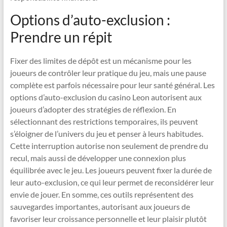
Options d’auto-exclusion :
Prendre un répit
Fixer des limites de dépôt est un mécanisme pour les
joueurs de contrôler leur pratique du jeu, mais une pause
complète est parfois nécessaire pour leur santé général. Les
options d’auto-exclusion du casino Leon autorisent aux
joueurs d’adopter des stratégies de réflexion. En
sélectionnant des restrictions temporaires, ils peuvent
s’éloigner de l’univers du jeu et penser à leurs habitudes.
Cette interruption autorise non seulement de prendre du
recul, mais aussi de développer une connexion plus
équilibrée avec le jeu. Les joueurs peuvent fixer la durée de
leur auto-exclusion, ce qui leur permet de reconsidérer leur
envie de jouer. En somme, ces outils représentent des
sauvegardes importantes, autorisant aux joueurs de
favoriser leur croissance personnelle et leur plaisir plutôt