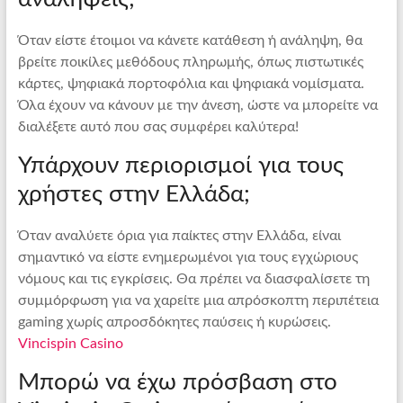
Όταν είστε έτοιμοι να κάνετε κατάθεση ή ανάληψη, θα
βρείτε ποικίλες μεθόδους πληρωμής, όπως πιστωτικές
κάρτες, ψηφιακά πορτοφόλια και ψηφιακά νομίσματα.
Όλα έχουν να κάνουν με την άνεση, ώστε να μπορείτε να
διαλέξετε αυτό που σας συμφέρει καλύτερα!
Υπάρχουν περιορισμοί για τους
χρήστες στην Ελλάδα;
Όταν αναλύετε όρια για παίκτες στην Ελλάδα, είναι
σημαντικό να είστε ενημερωμένοι για τους εγχώριους
νόμους και τις εγκρίσεις. Θα πρέπει να διασφαλίσετε τη
συμμόρφωση για να χαρείτε μια απρόσκοπτη περιπέτεια
gaming χωρίς απροσδόκητες παύσεις ή κυρώσεις.
Vincispin Casino
Μπορώ να έχω πρόσβαση στο