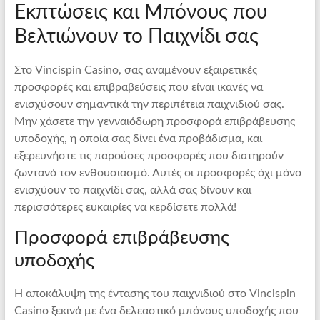
Εκπτώσεις και Μπόνους που
Βελτιώνουν το Παιχνίδι σας
Στο Vincispin Casino, σας αναμένουν εξαιρετικές
προσφορές και επιβραβεύσεις που είναι ικανές να
ενισχύσουν σημαντικά την περιπέτεια παιχνιδιού σας.
Μην χάσετε την γενναιόδωρη προσφορά επιβράβευσης
υποδοχής, η οποία σας δίνει ένα προβάδισμα, και
εξερευνήστε τις παρούσες προσφορές που διατηρούν
ζωντανό τον ενθουσιασμό. Αυτές οι προσφορές όχι μόνο
ενισχύουν το παιχνίδι σας, αλλά σας δίνουν και
περισσότερες ευκαιρίες να κερδίσετε πολλά!
Προσφορά επιβράβευσης
υποδοχής
Η αποκάλυψη της έντασης του παιχνιδιού στο Vincispin
Casino ξεκινά με ένα δελεαστικό μπόνους υποδοχής που