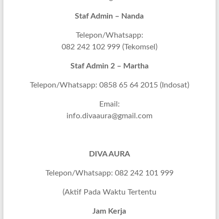
Staf Admin – Nanda
Telepon/Whatsapp:
082 242 102 999 (Tekomsel)
Staf Admin 2 – Martha
Telepon/Whatsapp: 0858 65 64 2015 (Indosat)
Email:
info.divaaura@gmail.com
DIVA AURA
Telepon/Whatsapp: 082 242 101 999
(Aktif Pada Waktu Tertentu
Jam Kerja