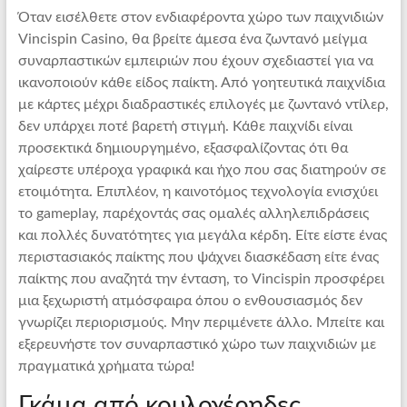
Όταν εισέλθετε στον ενδιαφέροντα χώρο των παιχνιδιών
Vincispin Casino, θα βρείτε άμεσα ένα ζωντανό μείγμα
συναρπαστικών εμπειριών που έχουν σχεδιαστεί για να
ικανοποιούν κάθε είδος παίκτη. Από γοητευτικά παιχνίδια
με κάρτες μέχρι διαδραστικές επιλογές με ζωντανό ντίλερ,
δεν υπάρχει ποτέ βαρετή στιγμή. Κάθε παιχνίδι είναι
προσεκτικά δημιουργημένο, εξασφαλίζοντας ότι θα
χαίρεστε υπέροχα γραφικά και ήχο που σας διατηρούν σε
ετοιμότητα. Επιπλέον, η καινοτόμος τεχνολογία ενισχύει
το gameplay, παρέχοντάς σας ομαλές αλληλεπιδράσεις
και πολλές δυνατότητες για μεγάλα κέρδη. Είτε είστε ένας
περιστασιακός παίκτης που ψάχνει διασκέδαση είτε ένας
παίκτης που αναζητά την ένταση, το Vincispin προσφέρει
μια ξεχωριστή ατμόσφαιρα όπου ο ενθουσιασμός δεν
γνωρίζει περιορισμούς. Μην περιμένετε άλλο. Μπείτε και
εξερευνήστε τον συναρπαστικό χώρο των παιχνιδιών με
πραγματικά χρήματα τώρα!
Γκάμα από κουλοχέρηδες