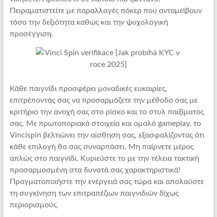
Πειραματιστείτε με παραλλαγές πόκερ που ανταμείβουν
τόσο την δεξιότητα καθώς και την ψυχολογική
προσέγγιση.
Κάθε παιγνίδι προσφέρει μοναδικές ευκαιρίες,
επιτρέποντάς σας να προσαρμόζετε την μέθοδο σας με
κριτήριο την ανοχή σας στο ρίσκο και το στυλ παιξίματος
σας. Με πρωτοποριακά στοιχεία και ομαλό gameplay, το
Vincispin βελτιώνει την αίσθηση σας, εξασφαλίζοντας ότι
κάθε επιλογή θα σας συναρπάσει. Μη παίρνετε μέρος
απλώς στο παιγνίδι. Κυριεύστε το με την τέλεια τακτική
προσαρμοσμένη στα δυνατά σας χαρακτηριστικά!
Πραγματοποιήστε την ενέργειά σας τώρα και απολαύστε
τη συγκίνηση των επιτραπέζιων παιγνιδιών δίχως
περιορισμούς.