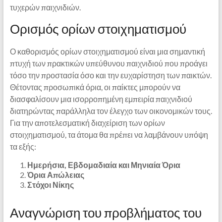
τυχερών παιχνιδιών.
Ορισμός ορίων στοιχηματισμού
Ο καθορισμός ορίων στοιχηματισμού είναι μια σημαντική
πτυχή των πρακτικών υπεύθυνου παιχνιδιού που προάγει
τόσο την προστασία όσο και την ευχαρίστηση των παικτών.
Θέτοντας προσωπικά όρια, οι παίκτες μπορούν να
διασφαλίσουν μια ισορροπημένη εμπειρία παιχνιδιού
διατηρώντας παράλληλα τον έλεγχο των οικονομικών τους.
Για την αποτελεσματική διαχείριση των ορίων
στοιχηματισμού, τα άτομα θα πρέπει να λαμβάνουν υπόψη
τα εξής:
Ημερήσια, Εβδομαδιαία και Μηνιαία Όρια
Όρια Απώλειας
Στόχοι Νίκης
Αναγνώριση του προβλήματος του