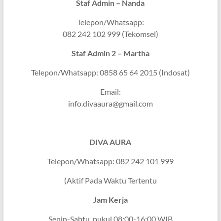
Staf Admin – Nanda
Telepon/Whatsapp:
082 242 102 999 (Tekomsel)
Staf Admin 2 – Martha
Telepon/Whatsapp: 0858 65 64 2015 (Indosat)
Email:
info.divaaura@gmail.com
DIVA AURA
Telepon/Whatsapp: 082 242 101 999
(Aktif Pada Waktu Tertentu
Jam Kerja
Senin-Sabtu, pukul 08:00-16:00 WIB