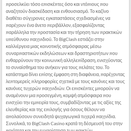
προσελκύει τόσο επισκέπτες όσο και ντόπιους που
αναζητούν διασκέδαση και ενθουσιασμό. Το καζίνο
διαθέτει σύγχρονες εγκαταστάσεις σχεδιασμένες να
παρέχουν ένα άνετο περιβάλλον, εξασφαλίζοντας
παράλληλα την προστασία και την τήρηση των πρακτικών
υπεύθυνου παιχνιδιού. Το BigClash εστιάζει στην
καλλιέργεια μιας κοινοτικής ατμόσφαιρας μέσω
συναρπαστικών εκδηλώσεων και δραστηριοτήτων που
ενθαρρύνουν την κοινωνική αλληλεπίδραση, ενισχύοντας
το συναίσθημα του ανήκειν για τους πελάτες του. Το
κατάστημα δίνει επίσης έμφαση στη διαφάνεια, παρέχοντας
λεπτομερείς πληροφορίες σχετικά με τους κανόνες και τους
κανόνες τυχερών παιχνιδιών. Οι επισκέπτες μπορούν να
αναμένουν μια προσεγμένη, κομψή ατμόσφαιρα που
ενισχύει την εμπειρία τους, συμβαδίζοντας με τις αξίες της
ελευθερίας και της επιλογής για όσους θέλουν να
απολαύσουν συνειδητά ψυχαγωγικά τυχερά παιχνίδια.
Συνολικά, το BigClash Casino κρατά τη δέσμευσή του στην
ποιότητα και την ευχαρίστηση των παικτών.