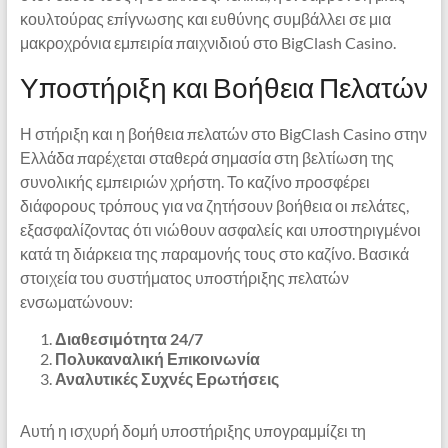
κουλτούρας επίγνωσης και ευθύνης συμβάλλει σε μια
μακροχρόνια εμπειρία παιχνιδιού στο BigClash Casino.
Υποστήριξη και Βοήθεια Πελατών
Η στήριξη και η βοήθεια πελατών στο BigClash Casino στην
Ελλάδα παρέχεται σταθερά σημασία στη βελτίωση της
συνολικής εμπειριών χρήστη. Το καζίνο προσφέρει
διάφορους τρόπους για να ζητήσουν βοήθεια οι πελάτες,
εξασφαλίζοντας ότι νιώθουν ασφαλείς και υποστηριγμένοι
κατά τη διάρκεια της παραμονής τους στο καζίνο. Βασικά
στοιχεία του συστήματος υποστήριξης πελατών
ενσωματώνουν:
Διαθεσιμότητα 24/7
Πολυκαναλική Επικοινωνία
Αναλυτικές Συχνές Ερωτήσεις
Αυτή η ισχυρή δομή υποστήριξης υπογραμμίζει τη