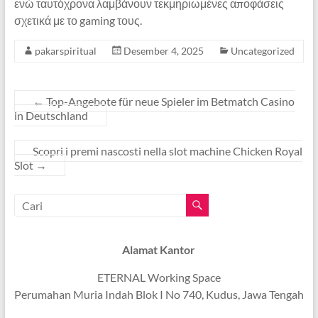
ενώ ταυτόχρονα λαμβάνουν τεκμηριωμένες αποφάσεις
σχετικά με το gaming τους.
pakarspiritual
Desember 4, 2025
Uncategorized
←
Top-Angebote für neue Spieler im Betmatch Casino
in Deutschland
Scopri i premi nascosti nella slot machine Chicken Royal
Slot
→
Alamat Kantor
ETERNAL Working Space
Perumahan Muria Indah Blok I No 740, Kudus, Jawa Tengah