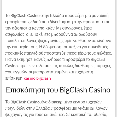
Το BigClash Casino στην Ελλάδα προσφέρει μια μοναδική
εμπειρία παιχνιδιού που δίνει έμφαση στην προστασία και
την αξιοπιστία των παικτών. Με σύγχρονα μέτρα
ασφαλείας, οι επισκέπτες μπορούν να απολαύσουν
ποικίλες επιλογές ψυχαγωγίας χωρίς να θέτουν σε κίνδυνο
την ευημερία τους. Η δέσμευση του καζίνο για συνειδητές
πρακτικές παιχνιδιού προστατεύει περαιτέρω τους πελάτες.
Για να εκτιμήσει κανείς πλήρως τι προσφέρει το BigClash
Casino, πρέπει να εξετάσει τις ποικίλες διαθέσιμες παροχές
που εγγυώνται μια προστατευμένη και ευχάριστη
επίσκεψη.
casino bigclash
Επισκόπηση του BigClash Casino
Το BigClash Casino, ένα διακεκριμένο κέντρο τυχερών
παιχνιδιών στην Ελλάδα, προσφέρει μια γκάμα επιλογών
ψυχαγωγίας για τους επισκέπτες. Σε κεντρική τοποθεσία,