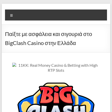
Skip
Diva
Pusat
to
Menu
content
Layanan
Aura
Buka
Aura
Παίξτε με ασφάλεια και σιγουριά στο
BigClash Casino στην Ελλάδα