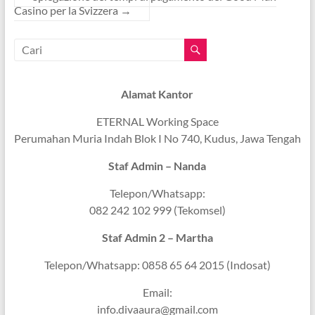
Casino per la Svizzera
→
Alamat Kantor
ETERNAL Working Space
Perumahan Muria Indah Blok I No 740, Kudus, Jawa Tengah
Staf Admin – Nanda
Telepon/Whatsapp:
082 242 102 999 (Tekomsel)
Staf Admin 2 – Martha
Telepon/Whatsapp: 0858 65 64 2015 (Indosat)
Email:
info.divaaura@gmail.com