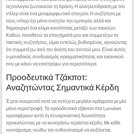
τεχνολογία ζωντανεύει τη δράση. Η αλληλεπίδραση με τον
ντίλερ είναι ένα μεταμορφωτικό στοιχείο. Η συζήτηση με
τους ντίλερ όχι μόνο ενισχύει την εμπειρία, αλλά και
δημιουργεί ένα κλίμα κοινότητας μεταξύ των παικτών.
Καθώς τοποθετώ τα στοιχήματά μου και συμμετέχω σε
τακτικές συζητήσεις, είμαι εντελώς βυθισμένος, αγνοώντας
ότι συμμετέχω από την άνεση του σπιτιού μου. Είναι αυτός
ο μοναδικός συνδυασμός πραγματικότητας και εικονικού
που με κάνει να επιστρέφω για περισσότερα.
Προοδευτικά Τζάκποτ:
Αναζητώντας Σημαντικά Κέρδη
Έχετε ονειρευτεί ποτέ να πετύχετε μεγάλα πράγματα με μία
μόνο περιστροφή; Τα προοδευτικά τζάκποτ στο Lamabet
προσφέρουν αυτή τη συναρπαστική δυνατότητα,
προκαλώντας με να κυνηγήσω τεράστια κέρδη. Με κάθε
ποντάρισμα, νιώθω τον ενθουσιασμό να αυξάνεται,