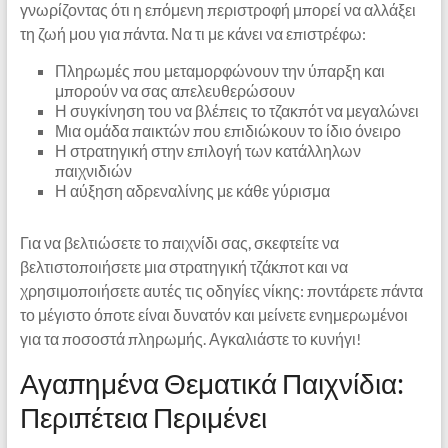
γνωρίζοντας ότι η επόμενη περιστροφή μπορεί να αλλάξει
τη ζωή μου για πάντα. Να τι με κάνει να επιστρέφω:
Πληρωμές που μεταμορφώνουν την ύπαρξη και
μπορούν να σας απελευθερώσουν
Η συγκίνηση του να βλέπεις το τζακπότ να μεγαλώνει
Μια ομάδα παικτών που επιδιώκουν το ίδιο όνειρο
Η στρατηγική στην επιλογή των κατάλληλων
παιχνιδιών
Η αύξηση αδρεναλίνης με κάθε γύρισμα
Για να βελτιώσετε το παιχνίδι σας, σκεφτείτε να
βελτιστοποιήσετε μια στρατηγική τζάκποτ και να
χρησιμοποιήσετε αυτές τις οδηγίες νίκης: ποντάρετε πάντα
το μέγιστο όποτε είναι δυνατόν και μείνετε ενημερωμένοι
για τα ποσοστά πληρωμής. Αγκαλιάστε το κυνήγι!
Αγαπημένα Θεματικά Παιχνίδια:
Περιπέτεια Περιμένει