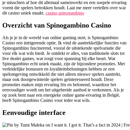
je misschien af hoe dit allemaal samenwerkt en een soepele ervaring
vormt die spelers betrokken houdt. Laat me meer vertellen over wat
dit casino uniek maakt.
casino spinogambino
Overzicht van Spinogambino Casino
Als je je in de wereld van online gaming stort, is Spinogambino
Casino een intrigerende optie. Ik vind de aantrekkelijke functies van
Spinogambino fascinerend, vooral de uitstekende spelvariatie die
voor elk wat wils biedt. Je ontdekt er alles, van traditionele slots tot
live dealer games, wat zorgt voor spanning bij elke beurt. Wat
Spinogambino echt uniek maakt, zijn de bijzondere promoties. Met
verleidelijke bonussen en loyaliteitsbeloningen hebben ze een
spelomgeving ontwikkeld die niet alleen nieuwe spelers aantrekt,
maar ook doorgewinterde spelers geïnteresseerd houdt. Deze
promoties maken mijn ervaring fris en belonend, waardoor het
eenvoudiger wordt om het uitgebreide aanbod te verkennen. Als je
op zoek bent naar een energieke online game-ervaring in België,
heeft Spinogambino Casino voor ieder wat wils.
Eenvoudige interface