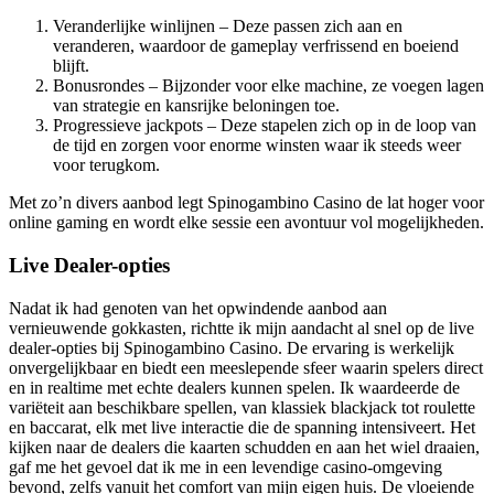
Veranderlijke winlijnen – Deze passen zich aan en
veranderen, waardoor de gameplay verfrissend en boeiend
blijft.
Bonusrondes – Bijzonder voor elke machine, ze voegen lagen
van strategie en kansrijke beloningen toe.
Progressieve jackpots – Deze stapelen zich op in de loop van
de tijd en zorgen voor enorme winsten waar ik steeds weer
voor terugkom.
Met zo’n divers aanbod legt Spinogambino Casino de lat hoger voor
online gaming en wordt elke sessie een avontuur vol mogelijkheden.
Live Dealer-opties
Nadat ik had genoten van het opwindende aanbod aan
vernieuwende gokkasten, richtte ik mijn aandacht al snel op de live
dealer-opties bij Spinogambino Casino. De ervaring is werkelijk
onvergelijkbaar en biedt een meeslepende sfeer waarin spelers direct
en in realtime met echte dealers kunnen spelen. Ik waardeerde de
variëteit aan beschikbare spellen, van klassiek blackjack tot roulette
en baccarat, elk met live interactie die de spanning intensiveert. Het
kijken naar de dealers die kaarten schudden en aan het wiel draaien,
gaf me het gevoel dat ik me in een levendige casino-omgeving
bevond, zelfs vanuit het comfort van mijn eigen huis. De vloeiende