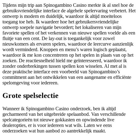
Tijdens mijn trip aan Spinogambino Casino merkte ik al snel hoe de
gebruiksvriendelijke interface de algehele spelervaring verbetert. Het
ontwerp is modern en duidelijk, waardoor ik altijd moeiteloos
toegang toe heb. Ik waardeer hoe het gebruikersvriendelijke
ontwerp soepele navigatie bevordert; het lokaliseren van mijn
favoriete spellen of het verkennen van nieuwe spellen voelde als een
fluitje van een cent. De lay-out is toegankelijk voor zowel
nieuwkomers als ervaren spelers, waardoor de leercurve aanzienlijk
wordt verminderd. Knoppen en menu’s waren logisch geplaatst,
waardoor ik me kon concentreren op het spelen in plaats van op het
zoeken. De reactiesnelheid hield me geïnteresseerd, waardoor ik
zonder onderbrekingen tussen spellen kon wisselen. Al met al is
deze praktische interface een voorbeeld van Spinogambino’s
commitment aan het ontwikkelen van een aangename en efficiënte
spelomgeving voor iedereen.
Grote spelselectie
Wanneer ik Spinogambino Casino onderzoek, ben ik altijd
gecharmeerd van het uitgebreide spelaanbod. Van verschillende
spelcategorieën tot nieuwe gokkasten en opwindende live
dealeropties, er is voor iedereen wat wils. Laten we eens
onderzoeken wat hun aanbod zo aantrekkelijk maakt.