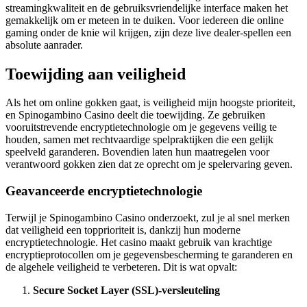
streamingkwaliteit en de gebruiksvriendelijke interface maken het
gemakkelijk om er meteen in te duiken. Voor iedereen die online
gaming onder de knie wil krijgen, zijn deze live dealer-spellen een
absolute aanrader.
Toewijding aan veiligheid
Als het om online gokken gaat, is veiligheid mijn hoogste prioriteit,
en Spinogambino Casino deelt die toewijding. Ze gebruiken
vooruitstrevende encryptietechnologie om je gegevens veilig te
houden, samen met rechtvaardige spelpraktijken die een gelijk
speelveld garanderen. Bovendien laten hun maatregelen voor
verantwoord gokken zien dat ze oprecht om je spelervaring geven.
Geavanceerde encryptietechnologie
Terwijl je Spinogambino Casino onderzoekt, zul je al snel merken
dat veiligheid een topprioriteit is, dankzij hun moderne
encryptietechnologie. Het casino maakt gebruik van krachtige
encryptieprotocollen om je gegevensbescherming te garanderen en
de algehele veiligheid te verbeteren. Dit is wat opvalt:
Secure Socket Layer (SSL)-versleuteling