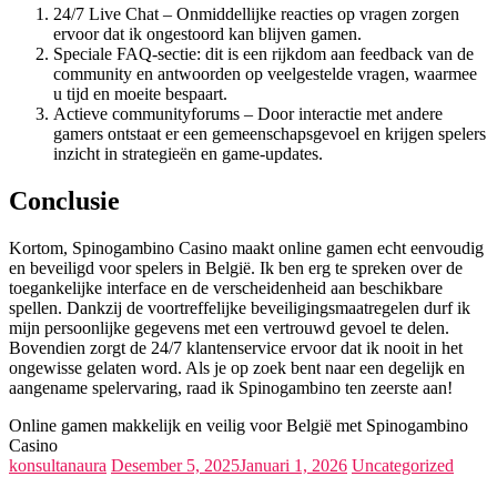
24/7 Live Chat – Onmiddellijke reacties op vragen zorgen
ervoor dat ik ongestoord kan blijven gamen.
Speciale FAQ-sectie: dit is een rijkdom aan feedback van de
community en antwoorden op veelgestelde vragen, waarmee
u tijd en moeite bespaart.
Actieve communityforums – Door interactie met andere
gamers ontstaat er een gemeenschapsgevoel en krijgen spelers
inzicht in strategieën en game-updates.
Conclusie
Kortom, Spinogambino Casino maakt online gamen echt eenvoudig
en beveiligd voor spelers in België. Ik ben erg te spreken over de
toegankelijke interface en de verscheidenheid aan beschikbare
spellen. Dankzij de voortreffelijke beveiligingsmaatregelen durf ik
mijn persoonlijke gegevens met een vertrouwd gevoel te delen.
Bovendien zorgt de 24/7 klantenservice ervoor dat ik nooit in het
ongewisse gelaten word. Als je op zoek bent naar een degelijk en
aangename spelervaring, raad ik Spinogambino ten zeerste aan!
Online gamen makkelijk en veilig voor België met Spinogambino
Casino
konsultanaura
Desember 5, 2025
Januari 1, 2026
Uncategorized