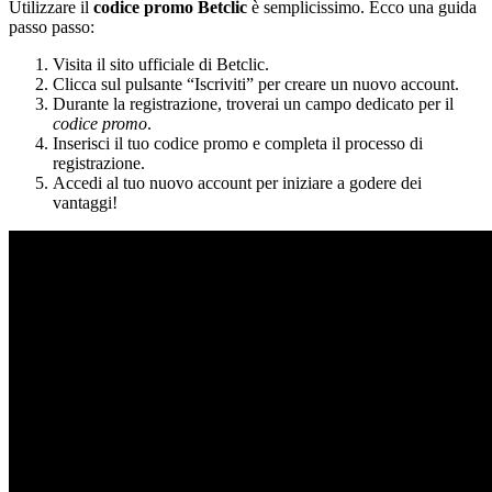
Utilizzare il
codice promo Betclic
è semplicissimo. Ecco una guida
passo passo:
Visita il sito ufficiale di Betclic.
Clicca sul pulsante “Iscriviti” per creare un nuovo account.
Durante la registrazione, troverai un campo dedicato per il
codice promo
.
Inserisci il tuo codice promo e completa il processo di
registrazione.
Accedi al tuo nuovo account per iniziare a godere dei
vantaggi!