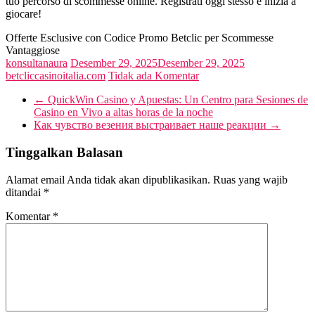
tuo percorso di scommesse online. Registrati oggi stesso e inizia a
giocare!
Offerte Esclusive con Codice Promo Betclic per Scommesse
Vantaggiose
konsultanaura
Desember 29, 2025
Desember 29, 2025
betcliccasinoitalia.com
Tidak ada Komentar
←
QuickWin Casino y Apuestas: Un Centro para Sesiones de
Casino en Vivo a altas horas de la noche
Как чувство везения выстраивает наше реакции
→
Tinggalkan Balasan
Alamat email Anda tidak akan dipublikasikan.
Ruas yang wajib
ditandai
*
Komentar
*