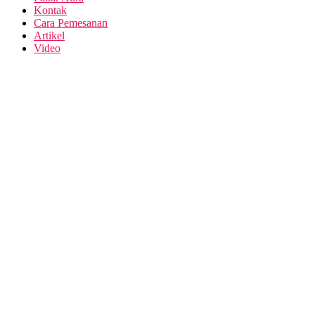
Kontak
Cara Pemesanan
Artikel
Video