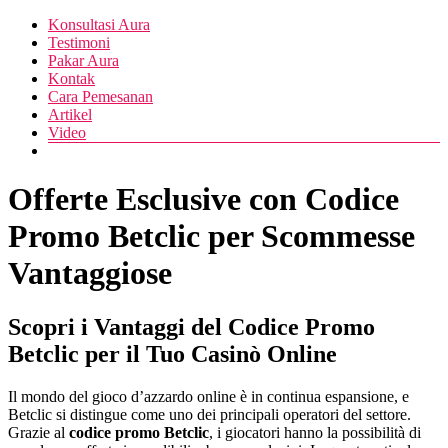
Skip
Menu
Konsultasi Aura
Pusat
to
Diva
Testimoni
Layanan
content
Pakar Aura
Aura
Buka
Kontak
Aura
Cara Pemesanan
Artikel
Video
Offerte Esclusive con Codice
Promo Betclic per Scommesse
Vantaggiose
Scopri i Vantaggi del Codice Promo
Betclic per il Tuo Casinò Online
Il mondo del gioco d’azzardo online è in continua espansione, e
Betclic si distingue come uno dei principali operatori del settore.
Grazie al
codice promo Betclic
, i giocatori hanno la possibilità di