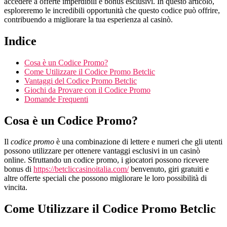
accedere a offerte imperdibili e bonus esclusivi. In questo articolo,
esploreremo le incredibili opportunità che questo codice può offrire,
contribuendo a migliorare la tua esperienza al casinò.
Indice
Cosa è un Codice Promo?
Come Utilizzare il Codice Promo Betclic
Vantaggi del Codice Promo Betclic
Giochi da Provare con il Codice Promo
Domande Frequenti
Cosa è un Codice Promo?
Il
codice promo
è una combinazione di lettere e numeri che gli utenti
possono utilizzare per ottenere vantaggi esclusivi in un casinò
online. Sfruttando un codice promo, i giocatori possono ricevere
bonus di
https://betcliccasinoitalia.com/
benvenuto, giri gratuiti e
altre offerte speciali che possono migliorare le loro possibilità di
vincita.
Come Utilizzare il Codice Promo Betclic