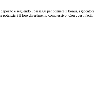
eposito e seguendo i passaggi per ottenere il bonus, i giocatori
e potenzierà il loro divertimento complessivo. Con questi facili