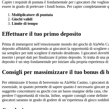
Capire i requisiti di puntata è fondamentale per i giocatori che voglio
essere in grado di prelevare i fondi bonus. Per capire completamente que
Moltiplicatore di puntata
Giochi validi
Limite di tempo
Effettuare il tuo primo deposito
Prima di immergersi nell’emozionante mondo dei giochi di AlaWin Casino
deposito affidabili, garantendo ai giocatori la opportunità di scegliere 
sia semplice per tutti scegliere il metodo desiderato. I giocatori dov
inserire i propri dati per finalizzare il primo deposito. Si tratta di u
deposito è un step fondamentale per iniziare alla propria esperienza di
Consigli per massimizzare il tuo bonus di 
Per ottimizzare il bonus di benvenuto su AlaWin Casino, i giocatori do
essenziale, in quanto permette di sapere quanto è necessario giocare pr
suggerito concentrarsi su giochi con un basso margine della casa, che p
perdere l’opportunità di vincita. Infine, seguire consigli come definir
giocatori saranno in grado di godere di un’esperienza di gioco soddisf