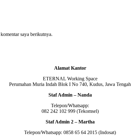
 komentar saya berikutnya.
Alamat Kantor
ETERNAL Working Space
Perumahan Muria Indah Blok I No 740, Kudus, Jawa Tengah
Staf Admin – Nanda
Telepon/Whatsapp:
082 242 102 999 (Tekomsel)
Staf Admin 2 – Martha
Telepon/Whatsapp: 0858 65 64 2015 (Indosat)