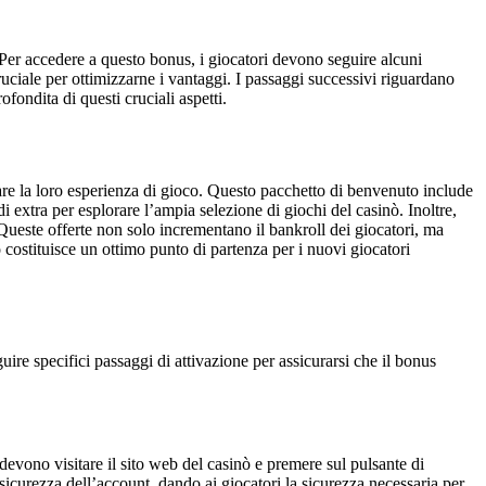
. Per accedere a questo bonus, i giocatori devono seguire alcuni
ruciale per ottimizzarne i vantaggi. I passaggi successivi riguardano
fondita di questi cruciali aspetti.
re la loro esperienza di gioco. Questo pacchetto di benvenuto include
i extra per esplorare l’ampia selezione di giochi del casinò. Inoltre,
. Queste offerte non solo incrementano il bankroll dei giocatori, ma
ostituisce un ottimo punto di partenza per i nuovi giocatori
ire specifici passaggi di attivazione per assicurarsi che il bonus
devono visitare il sito web del casinò e premere sul pulsante di
icurezza dell’account, dando ai giocatori la sicurezza necessaria per