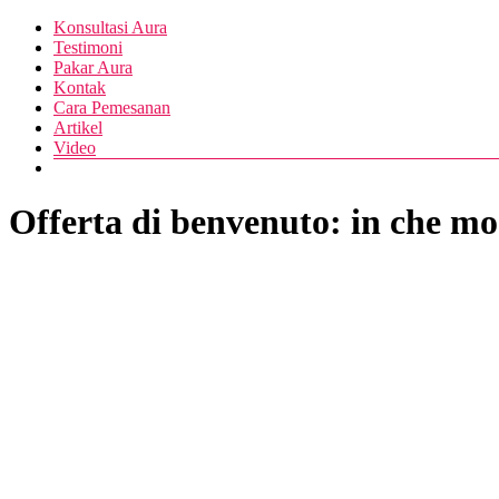
Skip
Menu
Konsultasi Aura
Pusat
to
Diva
Testimoni
Layanan
content
Pakar Aura
Aura
Buka
Kontak
Aura
Cara Pemesanan
Artikel
Video
Offerta di benvenuto: in che mo