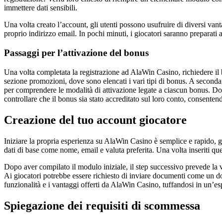
immettere dati sensibili.
Una volta creato l’account, gli utenti possono usufruire di diversi van
proprio indirizzo email. In pochi minuti, i giocatori saranno prepara
Passaggi per l’attivazione del bonus
Una volta completata la registrazione ad AlaWin Casino, richiedere il
sezione promozioni, dove sono elencati i vari tipi di bonus. A seconda d
per comprendere le modalità di attivazione legate a ciascun bonus. Dopo
controllare che il bonus sia stato accreditato sul loro conto, consentend
Creazione del tuo account giocatore
Iniziare la propria esperienza su AlaWin Casino è semplice e rapido, g
dati di base come nome, email e valuta preferita. Una volta inseriti que
Dopo aver compilato il modulo iniziale, il step successivo prevede la v
Ai giocatori potrebbe essere richiesto di inviare documenti come un do
funzionalità e i vantaggi offerti da AlaWin Casino, tuffandosi in un’e
Spiegazione dei requisiti di scommessa