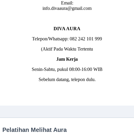
Email:
info.divaaura@gmail.com
DIVA AURA
Telepon/Whatsapp: 082 242 101 999
(Aktif Pada Waktu Tertentu
Jam Kerja
Senin-Sabtu, pukul 08:00-16:00 WIB
Sebelum datang, telepon dulu.