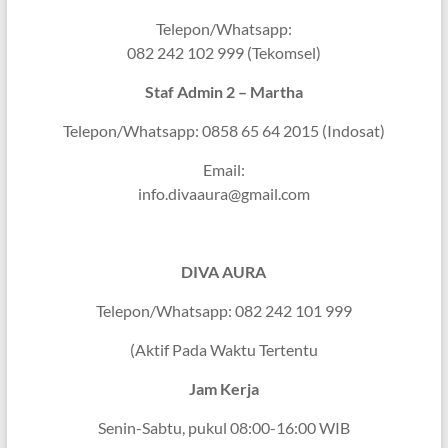
Telepon/Whatsapp:
082 242 102 999 (Tekomsel)
Staf Admin 2 – Martha
Telepon/Whatsapp: 0858 65 64 2015 (Indosat)
Email:
info.divaaura@gmail.com
DIVA AURA
Telepon/Whatsapp: 082 242 101 999
(Aktif Pada Waktu Tertentu
Jam Kerja
Senin-Sabtu, pukul 08:00-16:00 WIB