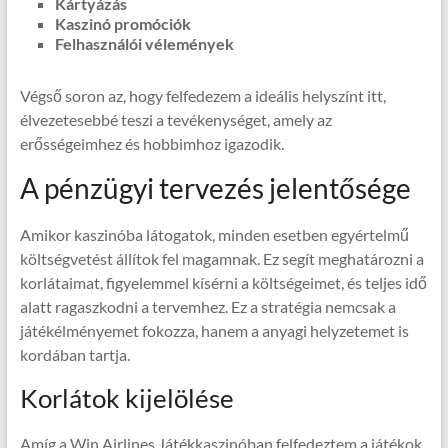
Kártyázás
Kaszinó promóciók
Felhasználói vélemények
Végső soron az, hogy felfedezem a ideális helyszínt itt,
élvezetesebbé teszi a tevékenységet, amely az
erősségeimhez és hobbimhoz igazodik.
A pénzügyi tervezés jelentősége
Amikor kaszinóba látogatok, minden esetben egyértelmű
költségvetést állítok fel magamnak. Ez segít meghatározni a
korlátaimat, figyelemmel kísérni a költségeimet, és teljes idő
alatt ragaszkodni a tervemhez. Ez a stratégia nemcsak a
játékélményemet fokozza, hanem a anyagi helyzetemet is
kordában tartja.
Korlátok kijelölése
Amíg a Win Airlines Játékkaszinóban felfedeztem a játékok