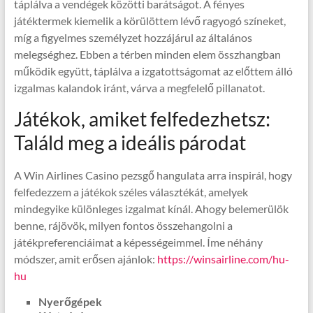
táplálva a vendégek közötti barátságot. A fényes
játéktermek kiemelik a körülöttem lévő ragyogó színeket,
míg a figyelmes személyzet hozzájárul az általános
melegséghez. Ebben a térben minden elem összhangban
működik együtt, táplálva a izgatottságomat az előttem álló
izgalmas kalandok iránt, várva a megfelelő pillanatot.
Játékok, amiket felfedezhetsz:
Találd meg a ideális párodat
A Win Airlines Casino pezsgő hangulata arra inspirál, hogy
felfedezzem a játékok széles választékát, amelyek
mindegyike különleges izgalmat kínál. Ahogy belemerülök
benne, rájövök, milyen fontos összehangolni a
játékpreferenciáimat a képességeimmel. Íme néhány
módszer, amit erősen ajánlok:
https://winsairline.com/hu-
hu
Nyerőgépek