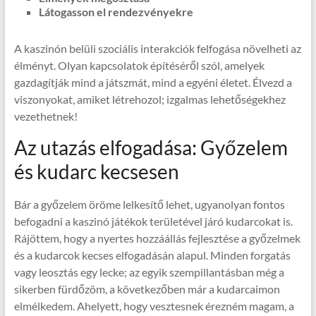
Látogasson el rendezvényekre
A kaszinón belüli szociális interakciók felfogása növelheti az
élményt. Olyan kapcsolatok építéséről szól, amelyek
gazdagítják mind a játszmát, mind a egyéni életet. Élvezd a
viszonyokat, amiket létrehozol; izgalmas lehetőségekhez
vezethetnek!
Az utazás elfogadása: Győzelem
és kudarc kecsesen
Bár a győzelem öröme lelkesítő lehet, ugyanolyan fontos
befogadni a kaszinó játékok területével járó kudarcokat is.
Rájöttem, hogy a nyertes hozzáállás fejlesztése a győzelmek
és a kudarcok kecses elfogadásán alapul. Minden forgatás
vagy leosztás egy lecke; az egyik szempillantásban még a
sikerben fürdőzöm, a következőben már a kudarcaimon
elmélkedem. Ahelyett, hogy vesztesnek érezném magam, a