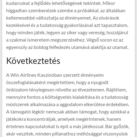
kudarcokat a fejlődés lehetőségének tekintek. Mikor
higgadtan szembenézek szembe a próbákkal, az általában
kellemesebbé változtatja az élményemet. Az elvárások
kezelésével és a tudatosság gyakorlásával azt tapasztalom,
hogy minden játék, legyen az siker vagy vereség, hozzájárul
a szakmai ismeretem megszerzéséhez. Végső soron ez az
egyensúly az boldog felfedezés utamává alakítja az utamat.
Következtetés
A Win Airlines Kaszinóban szerzett élményeim
összefoglalásaként megértettem, hogy a nyugodt
önbizalom ténylegesen növelte az élvezetemen. Rájöttem,
mennyire fontos a költségvetés kialakítása és a tudatosság
módszerek alkalmazása a aggodalom elkerülése érdekében.
A támogató légkör nemcsak abban támogat, hogy azokkal a
játékokra koncentráljak, amelyek megérintenek, hanem
értelmes kapcsolatokat is épít a más játékossal. Bár győzök,
akár veszítek, minden pillanathoz méltósággal viszonyulok