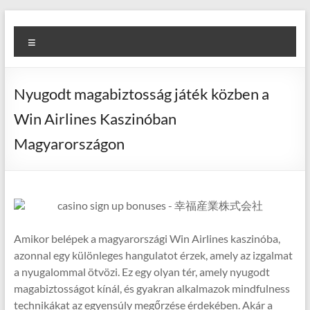
Skip
Diva
Pusat
to
Menu
content
Layanan
Aura
Buka
Aura
Nyugodt magabiztosság játék közben a
Win Airlines Kaszinóban
Magyarországon
Amikor belépek a magyarországi Win Airlines kaszinóba,
azonnal egy különleges hangulatot érzek, amely az izgalmat
a nyugalommal ötvözi. Ez egy olyan tér, amely nyugodt
magabiztosságot kínál, és gyakran alkalmazok mindfulness
technikákat az egyensúly megőrzése érdekében. Akár a