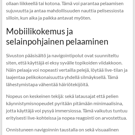
ollaan liikkeellä tai kotona. Tämä voi parantaa pelaamisen
sujuvuutta ja antaa mahdollisuuden nauttia pelisessiosta
silloin, kun aika ja paikka antavat myöten.
Mobiilikokemus ja
selainpohjainen pelaaminen
Sivuston pääsisältö ja navigointipolut ovat suunniteltu
siten, että käyttäjä ei eksy syvälle topikoiden viidakkoon.
Näin pelaaja voi nopeasti vertailla pelejä, löytää live-tilan ja
laajentaa pelikokonaisuutta yhdellä silmäyksellä. Tämä
lähestymistapa vähentää häiriötekijöitä.
Nopeus on keskeinen tekijä: sekä latausajat että pelien
käynnistymisnopeudet pyritään pitämään minimaalisina,
jotta käyttäjä voi pysyä immersiossa. Tämä vaikutus tuntuu
erityisesti live-kohteissa ja nopea reagointi on arvostettua.
Onnistuneen navigoinnin taustalla on sekä visuaalinen