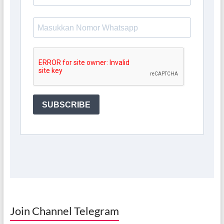
Join Channel Telegram