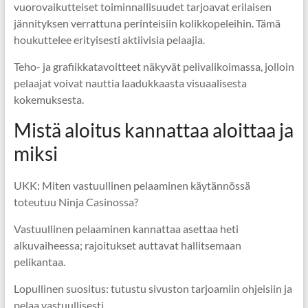
vuorovaikutteiset toiminnallisuudet tarjoavat erilaisen
jännityksen verrattuna perinteisiin kolikkopeleihin. Tämä
houkuttelee erityisesti aktiivisia pelaajia.
Teho- ja grafiikkatavoitteet näkyvät pelivalikoimassa, jolloin
pelaajat voivat nauttia laadukkaasta visuaalisesta
kokemuksesta.
Mistä aloitus kannattaa aloittaa ja
miksi
UKK: Miten vastuullinen pelaaminen käytännössä
toteutuu Ninja Casinossa?
Vastuullinen pelaaminen kannattaa asettaa heti
alkuvaiheessa; rajoitukset auttavat hallitsemaan
pelikantaa.
Lopullinen suositus: tutustu sivuston tarjoamiin ohjeisiin ja
pelaa vastuullisesti