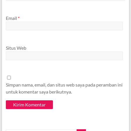
Email
*
Situs Web
Simpan nama, email, dan situs web saya pada peramban ini
untuk komentar saya berikutnya.