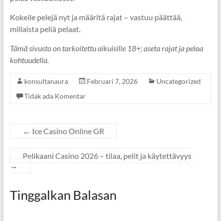
Kokeile pelejä nyt ja määritä rajat – vastuu päättää,
millaista peliä pelaat.
Tämä sivusto on tarkoitettu aikuisille 18+; aseta rajat ja pelaa
kohtuudella.
konsultanaura
Februari 7, 2026
Uncategorized
Tidak ada Komentar
←
Ice Casino Online GR
Pelikaani Casino 2026 – tilaa, pelit ja käytettävyys
→
Tinggalkan Balasan