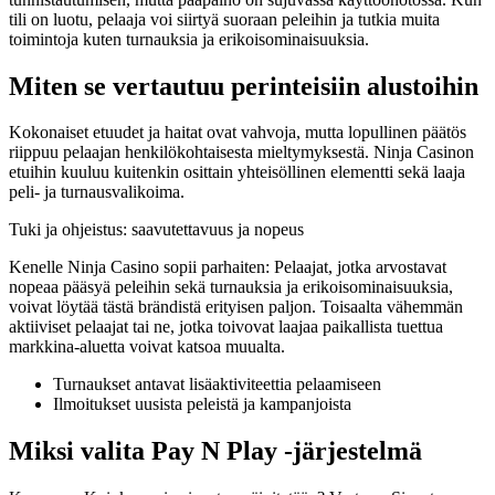
tili on luotu, pelaaja voi siirtyä suoraan peleihin ja tutkia muita
toimintoja kuten turnauksia ja erikoisominaisuuksia.
Miten se vertautuu perinteisiin alustoihin
Kokonaiset etuudet ja haitat ovat vahvoja, mutta lopullinen päätös
riippuu pelaajan henkilökohtaisesta mieltymyksestä. Ninja Casinon
etuihin kuuluu kuitenkin osittain yhteisöllinen elementti sekä laaja
peli- ja turnausvalikoima.
Tuki ja ohjeistus: saavutettavuus ja nopeus
Kenelle Ninja Casino sopii parhaiten: Pelaajat, jotka arvostavat
nopeaa pääsyä peleihin sekä turnauksia ja erikoisominaisuuksia,
voivat löytää tästä brändistä erityisen paljon. Toisaalta vähemmän
aktiiviset pelaajat tai ne, jotka toivovat laajaa paikallista tuettua
markkina-aluetta voivat katsoa muualta.
Turnaukset antavat lisäaktiviteettia pelaamiseen
Ilmoitukset uusista peleistä ja kampanjoista
Miksi valita Pay N Play -järjestelmä