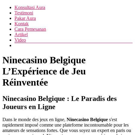
Skip
Menu
Konsultasi Aura
Pusat
to
Diva
Testimoni
Layanan
content
Pakar Aura
Aura
Buka
Kontak
Aura
Cara Pemesanan
Artikel
Video
Ninecasino Belgique
L’Expérience de Jeu
Réinventée
Ninecasino Belgique : Le Paradis des
Joueurs en Ligne
Dans le monde des jeux en ligne,
Ninecasino Belgique
s'est
rapidement imposé comme une plateforme incontournable pour les
amateurs de sensations fortes. Que vous soyez un expert en paris ou