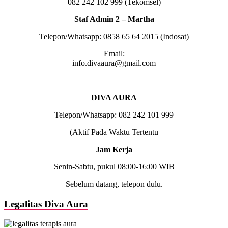
082 242 102 999 (Tekomsel)
Staf Admin 2 – Martha
Telepon/Whatsapp: 0858 65 64 2015 (Indosat)
Email:
info.divaaura@gmail.com
DIVA AURA
Telepon/Whatsapp: 082 242 101 999
(Aktif Pada Waktu Tertentu
Jam Kerja
Senin-Sabtu, pukul 08:00-16:00 WIB
Sebelum datang, telepon dulu.
Legalitas Diva Aura