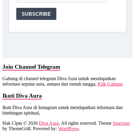
Join Channel Telegram
Gabung di channel telegram Diva Aura untuk mendapatkan
informasi seputar aura, asmara dan rumah tangga,
Klik Gabung
Ikuti Diva Aura
Ikuti Diva Aura di Instagram untuk mendapatkan informasi dan
bimbingan spiritual,
Hak Cipta © 2026
Diva Aura
. All rights reserved. Theme
Spacious
by ThemeGrill. Powered by:
WordPress
.