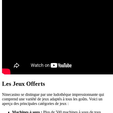
Les Jeux Offerts
Ninecasino se distingue par une ludothèque impressionnante qui
comprend une variété de jeux adaptés à tous les goûts. Voici un
aperçu des principales catégories de jeux :
Machines à sous :
Plus de 500 machines à sous de tous