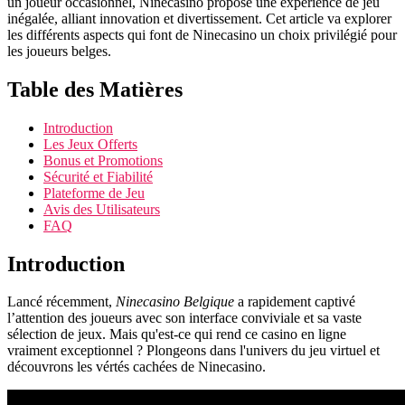
un joueur occasionnel, Ninecasino propose une expérience de jeu
inégalée, alliant innovation et divertissement. Cet article va explorer
les différents aspects qui font de Ninecasino un choix privilégié pour
les joueurs belges.
Table des Matières
Introduction
Les Jeux Offerts
Bonus et Promotions
Sécurité et Fiabilité
Plateforme de Jeu
Avis des Utilisateurs
FAQ
Introduction
Lancé récemment,
Ninecasino Belgique
a rapidement captivé
l’attention des joueurs avec son interface conviviale et sa vaste
sélection de jeux. Mais qu'est-ce qui rend ce casino en ligne
vraiment exceptionnel ? Plongeons dans l'univers du jeu virtuel et
découvrons les vértés cachées de Ninecasino.