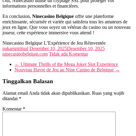
Oui, Ninecasino utilise un cryptage SSL pour protéger vos
informations personnelles et financières.
En conclusion,
Ninecasino Belgique
offre une plateforme
enrichissante, sécurisée et variée qui satisfera tous les amateurs de
jeux en ligne. Que vous soyez un vétéran du casino ou un nouveau
joueur, cette expérience immersive vous attend !
Ninecasino Belgique L’Expérience de Jeu Réinventée
pakarspiritual
Desember 10, 2025
Desember 10, 2025
ninecasinobelgium.com
Tidak ada Komentar
←
Ultimate Thrills of the Mega Joker Slot Experience
Nouveau Havre de Jeu au Nine Casino de Belgique
→
Tinggalkan Balasan
Alamat email Anda tidak akan dipublikasikan.
Ruas yang wajib
ditandai
*
Komentar
*