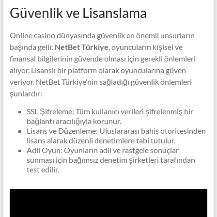
Güvenlik ve Lisanslama
Online casino dünyasında güvenlik en önemli unsurların
başında gelir.
NetBet Türkiye
, oyuncuların kişisel ve
finansal bilgilerinin güvende olması için gerekli önlemleri
alıyor. Lisanslı bir platform olarak oyuncularına güven
veriyor. NetBet Türkiye’nin sağladığı güvenlik önlemleri
şunlardır:
SSL Şifreleme: Tüm kullanıcı verileri şifrelenmiş bir
bağlantı aracılığıyla korunur.
Lisans ve Düzenleme: Uluslararası bahis otoritesinden
lisans alarak düzenli denetimlere tabi tutulur.
Adil Oyun: Oyunların adil ve rastgele sonuçlar
sunması için bağımsız denetim şirketleri tarafından
test edilir.