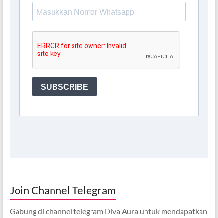
Join Channel Telegram
Gabung di channel telegram Diva Aura untuk mendapatkan