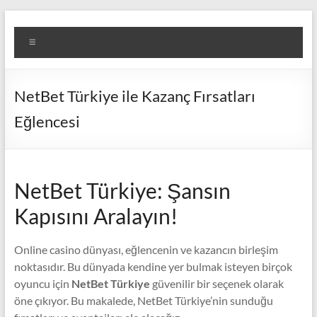
Skip
Diva
Pusat
to
Menu
content
Layanan
Aura
Buka
Aura
NetBet Türkiye ile Kazanç Fırsatları
Eğlencesi
NetBet Türkiye: Şansın
Kapısını Aralayın!
Online casino dünyası, eğlencenin ve kazancın birleşim
noktasıdır. Bu dünyada kendine yer bulmak isteyen birçok
oyuncu için
NetBet Türkiye
güvenilir bir seçenek olarak
öne çıkıyor. Bu makalede, NetBet Türkiye’nin sunduğu