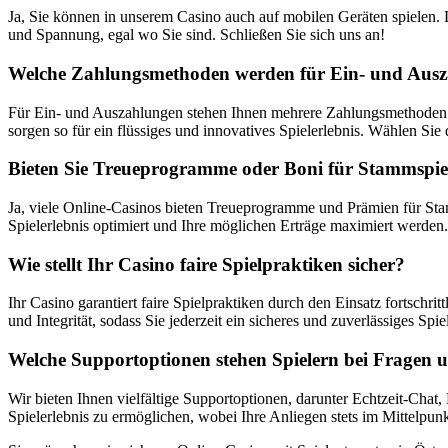
Ja, Sie können in unserem Casino auch auf mobilen Geräten spielen. D
und Spannung, egal wo Sie sind. Schließen Sie sich uns an!
Welche Zahlungsmethoden werden für Ein- und Ausz
Für Ein- und Auszahlungen stehen Ihnen mehrere Zahlungsmethoden z
sorgen so für ein flüssiges und innovatives Spielerlebnis. Wählen Sie 
Bieten Sie Treueprogramme oder Boni für Stammspie
Ja, viele Online-Casinos bieten Treueprogramme und Prämien für Sta
Spielerlebnis optimiert und Ihre möglichen Erträge maximiert werden.
Wie stellt Ihr Casino faire Spielpraktiken sicher?
Ihr Casino garantiert faire Spielpraktiken durch den Einsatz fortsc
und Integrität, sodass Sie jederzeit ein sicheres und zuverlässiges Spi
Welche Supportoptionen stehen Spielern bei Fragen
Wir bieten Ihnen vielfältige Supportoptionen, darunter Echtzeit-Chat, 
Spielerlebnis zu ermöglichen, wobei Ihre Anliegen stets im Mittelpunk