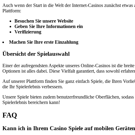
Auch wenn der Start in die Welt der Internet-Casinos zunächst etwas 
Plattform:
Besuchen Sie unsere Website
Geben Sie Ihre Informationen ein
Verifizierung
Machen Sie Ihre erste Einzahlung
Übersicht der Spielauswahl
Einer der aufregendsten Aspekte unseres Online-Casinos ist die breite
Optionen ist alles dabei. Diese Vielfalt garantiert, dass sowohl erfah
Auf unserer Plattform finden Sie ganz einfach Spiele, die Ihren Vorl
die Ihr Spielerlebnis verbessern.
Unsere Spiele bieten zudem benutzerfreundliche Oberflächen, sodass 
Spielerlebnis bereichern kann!
FAQ
Kann ich in Ihrem Casino Spiele auf mobilen Geräten