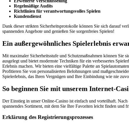
Erweiterte Verschlüsselung
Regelmäßige Audits
Richtlinien für verantwortungsvolles Spielen
Kundendienst
Dank dieser strikten Sicherheitsprotokolle können Sie sich darauf ver
spannenden Angebote und genießen Sie sorgenfreies Spielen!
Ein außergewöhnliches Spielerlebnis erwar
Mit maximaler Sicherheitsstufe und Schutzmaßnahmen können Sie sich a
ausgelegt und bietet modernste Techniken für ein verbessertes Spiele
Erlebnis machen. Wir bieten eine vielfältige Palette an Spielautomat
Profitieren Sie von personalisierten Belohnungen und maßgeschneidert
Spielerlebnis, das Ihren Vergnügen und Ihre Einbindung wie nie zuvor
So beginnen Sie mit unserem Internet-Cas
Der Einstieg in unser Online-Casino ist einfach und vorteilhaft. Na
spannendes Sortiment, mit dem Sie Ihre Favoriten leicht finden und 
Erklärung des Registrierungsprozesses