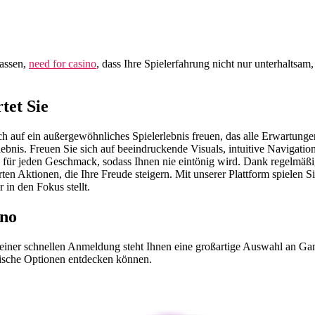
lassen,
need for casino
, dass Ihre Spielerfahrung nicht nur unterhaltsam
tet Sie
uf ein außergewöhnliches Spielerlebnis freuen, das alle Erwartungen ü
rlebnis. Freuen Sie sich auf beeindruckende Visuals, intuitive Navigat
en für jeden Geschmack, sodass Ihnen nie eintönig wird. Dank regelmäßi
en Aktionen, die Ihre Freude steigern. Mit unserer Plattform spielen S
 in den Fokus stellt.
ino
ch einer schnellen Anmeldung steht Ihnen eine großartige Auswahl an G
frische Optionen entdecken können.