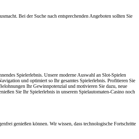
 ausmacht. Bei der Suche nach entsprechenden Angeboten sollten Sie
pannendes Spielerlebnis. Unsere moderne Auswahl an Slot-Spielen
avigation und optimiert so Ihr gesamtes Spielerlebnis. Profitieren Sie
Belohnungen Ihr Gewinnpotenzial und motivieren Sie dazu, neue
enießen Sie Ihr Spielerlebnis in unserem Spielautomaten-Casino noch
enfrei genießen können. Wir wissen, dass technologische Fortschritte