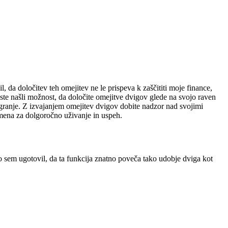
da določitev teh omejitev ne le prispeva k zaščititi moje finance,
oste našli možnost, da določite omejitve dvigov glede na svojo raven
igranje. Z izvajanjem omejitev dvigov dobite nadzor nad svojimi
omena za dolgoročno uživanje in uspeh.
o sem ugotovil, da ta funkcija znatno poveča tako udobje dviga kot