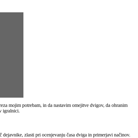
streza mojim potrebam, in da nastavim omejitve dvigov, da ohranim
 igralnici.
dejavnike, zlasti pri ocenjevanju časa dviga in primerjavi načinov.