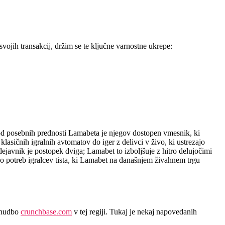
 svojih transakcij, držim se te ključne varnostne ukrepe:
 od posebnih prednosti Lamabeta je njegov dostopen vmesnik, ki
klasičnih igralnih avtomatov do iger z delivci v živo, ki ustrezajo
avnik je postopek dviga; Lamabet to izboljšuje z hitro delujočimi
 do potreb igralcev tista, ki Lamabet na današnjem živahnem trgu
ponudbo
crunchbase.com
v tej regiji. Tukaj je nekaj napovedanih