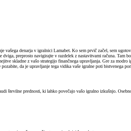
 vašega denarja v igralnici Lamabet. Ko sem prvič začel, sem ugotovil, 
tve dviga, preprosto navigirajte v razdelek z nastavitvami računa. Tam b
mejitve skladne z vašo strategijo finančnega upravljanja. Gre za modro 
pozabite, da je upravljanje tega vidika vaše igralne poti bistvenega p
udi številne prednosti, ki lahko povečajo vašo igralno izkušnjo. Osebn