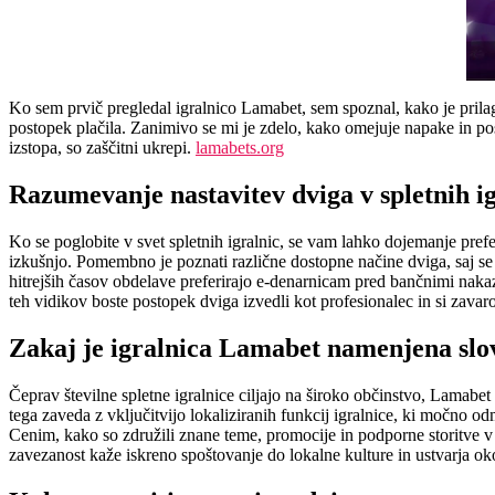
Ko sem prvič pregledal igralnico Lamabet, sem spoznal, kako je prila
postopek plačila. Zanimivo se mi je zdelo, kako omejuje napake in pos
izstopa, so zaščitni ukrepi.
lamabets.org
Razumevanje nastavitev dviga v spletnih i
Ko se poglobite v svet spletnih igralnic, se vam lahko dojemanje pre
izkušnjo. Pomembno je poznati različne dostopne načine dviga, saj se 
hitrejših časov obdelave preferirajo e-denarnicam pred bančnimi naka
teh vidikov boste postopek dviga izvedli kot profesionalec in si zavar
Zakaj je igralnica Lamabet namenjena sl
Čeprav številne spletne igralnice ciljajo na široko občinstvo, Lamabe
tega zaveda z vključitvijo lokaliziranih funkcij igralnice, ki močno od
Cenim, kako so združili znane teme, promocije in podporne storitve v 
zavezanost kaže iskreno spoštovanje do lokalne kulture in ustvarja ok