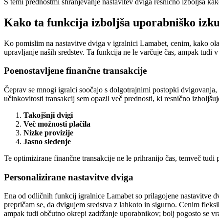
S temi prednostmi shranjevanje nastavitev dviga resnično izboljša kak
Kako ta funkcija izboljša uporabniško izk
Ko pomislim na nastavitve dviga v igralnici Lamabet, cenim, kako ola
upravljanje naših sredstev. Ta funkcija ne le varčuje čas, ampak tudi 
Poenostavljene finančne transakcije
Čeprav se mnogi igralci soočajo s dolgotrajnimi postopki dvigovanja, 
učinkovitosti transakcij sem opazil več prednosti, ki resnično izboljšu
Takojšnji dvigi
Več možnosti plačila
Nizke provizije
Jasno sledenje
Te optimizirane finančne transakcije ne le prihranijo čas, temveč tud
Personalizirane nastavitve dviga
Ena od odličnih funkcij igralnice Lamabet so prilagojene nastavitve dv
prepričam se, da dvigujem sredstva z lahkoto in sigurno. Cenim fleksi
ampak tudi občutno okrepi zadržanje uporabnikov; bolj pogosto se vr