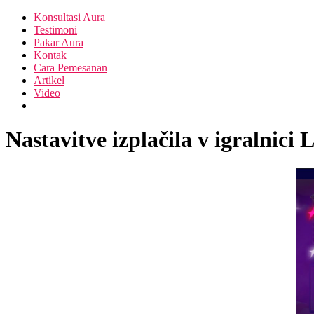
Skip
Menu
Konsultasi Aura
Pusat
to
Diva
Testimoni
Layanan
content
Pakar Aura
Aura
Buka
Kontak
Aura
Cara Pemesanan
Artikel
Video
Nastavitve izplačila v igralnici