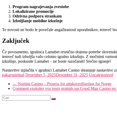
Program nagrajevanja zvestobe
Lokalizirane promocije
Odzivna podpora strankam
Izboljšanje mobilne izkušnje
Te novosti ne bodo le povečale angažiranosti uporabnikov, temveč bo
Zaključek
Če povzamemo, igralnica Lamabet resnično dojema potrebe slovenskih igr
temveč tudi izboljša vašo celotno igralno izkušnjo. Z močnimi varnost
izkušnjo, poskusite Lamabet – ne boste razočarali! Srečno igranje!
Nastavitve izplačila v igralnici Lamabet Casino shranjuje nastavitve z
pakarspiritual
Desember 5, 2025
Desember 31, 2025
Uncategorized
←
Nomini Casino – Prosess for uttaksverifisering for Norge
Comment exploiter vos tours gratuits sur Good Man Casino en