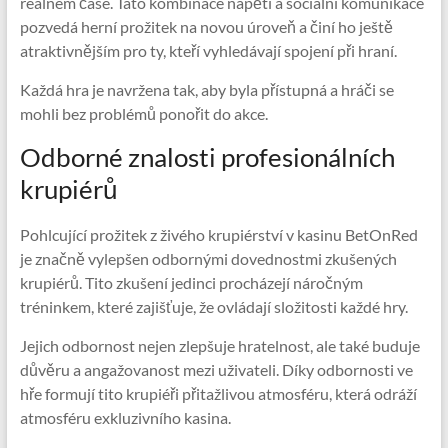
reálném čase. Tato kombinace napětí a sociální komunikace
pozvedá herní prožitek na novou úroveň a činí ho ještě
atraktivnějším pro ty, kteří vyhledávají spojení při hraní.
Každá hra je navržena tak, aby byla přístupná a hráči se
mohli bez problémů ponořit do akce.
Odborné znalosti profesionálních
krupiérů
Pohlcující prožitek z živého krupiérství v kasinu BetOnRed
je značně vylepšen odbornými dovednostmi zkušených
krupiérů. Tito zkušení jedinci procházejí náročným
tréninkem, které zajišťuje, že ovládají složitosti každé hry.
Jejich odbornost nejen zlepšuje hratelnost, ale také buduje
důvěru a angažovanost mezi uživateli. Díky odbornosti ve
hře formují tito krupiéři přitažlivou atmosféru, která odráží
atmosféru exkluzivního kasina.