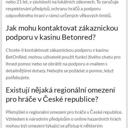
nebo 21 let, v závislosti na lokálních zákonech. To zaručuje
respektování předpisů, ochranu hráčů a podporu
odpovědného hraní v rámci určených věkových limitů.
Jak mohu kontaktovat zákaznickou
podporu v kasinu Betonred?
Chcete-li kontaktovat zákaznickou podporu v kasinu
BetOnRed, mohou uživatelé použít funkci živého chatu pro
ihned pomoc nebo se obrátit na podporu e-mailem s
detailnějšími dotazy. Nebojte se požádat o pomoc, když
potřebujete.
Existují nějaká regionální omezení
pro hráče v České republice?
Přemýšlel o regionální omezení pro hráče v České republice.
Vzhledem k národním předpisům o online hazardních hrách
mohou být omezení týkající se přístup k některým