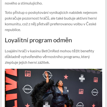
nového a stimulujícího.
Toto přístup o poskytování vynikajících nabídek nejenom
pokračuje pozornost hráčů, ale také buduje aktivní herní
komunitu, což z něj přetváří preferovanou volbu v České
republice.
Loyalitní program odměn
Loajální hráči v kasinu BetOnRed mohou těžit benefity
důkladně vytvořeného věrnostního programu, který
zlepšuje jejich herní zážitek.