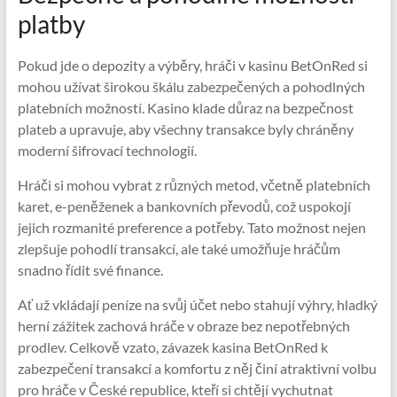
platby
Pokud jde o depozity a výběry, hráči v kasinu BetOnRed si
mohou užívat širokou škálu zabezpečených a pohodlných
platebních možností. Kasino klade důraz na bezpečnost
plateb a upravuje, aby všechny transakce byly chráněny
moderní šifrovací technologií.
Hráči si mohou vybrat z různých metod, včetně platebních
karet, e-peněženek a bankovních převodů, což uspokojí
jejich rozmanité preference a potřeby. Tato možnost nejen
zlepšuje pohodlí transakcí, ale také umožňuje hráčům
snadno řídit své finance.
Ať už vkládají peníze na svůj účet nebo stahují výhry, hladký
herní zážitek zachová hráče v obraze bez nepotřebných
prodlev. Celkově vzato, závazek kasina BetOnRed k
zabezpečení transakcí a komfortu z něj činí atraktivní volbu
pro hráče v České republice, kteří si chtějí vychutnat