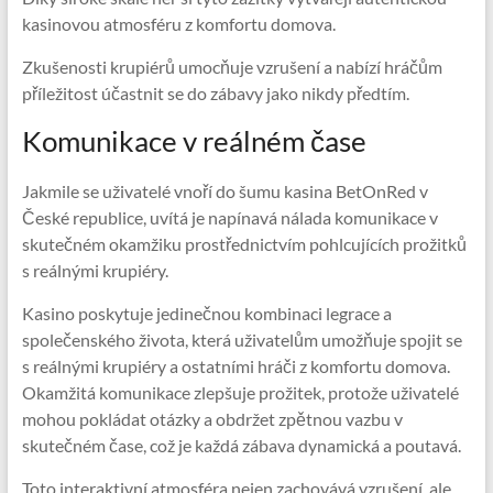
kasinovou atmosféru z komfortu domova.
Zkušenosti krupiérů umocňuje vzrušení a nabízí hráčům
příležitost účastnit se do zábavy jako nikdy předtím.
Komunikace v reálném čase
Jakmile se uživatelé vnoří do šumu kasina BetOnRed v
České republice, uvítá je napínavá nálada komunikace v
skutečném okamžiku prostřednictvím pohlcujících prožitků
s reálnými krupiéry.
Kasino poskytuje jedinečnou kombinaci legrace a
společenského života, která uživatelům umožňuje spojit se
s reálnými krupiéry a ostatními hráči z komfortu domova.
Okamžitá komunikace zlepšuje prožitek, protože uživatelé
mohou pokládat otázky a obdržet zpětnou vazbu v
skutečném čase, což je každá zábava dynamická a poutavá.
Toto interaktivní atmosféra nejen zachovává vzrušení, ale