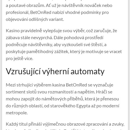
a poutavé obrazům. Ať už je návštěvník nováček nebo
profesionál, BetOnRed nabízí vhodné podmínky pro
objevování odlišných variant.
Kasino pravidelně vylepšuje svou výběr, což zaručuje, že
zábava stále nevyprchá. Dále pohodová prostředí
podněcuje návštěvníky, aby vyzkoušeli své štěstí, a
poskytuje pamětihodný zážitek, který je motivuje se vracet
pro ještě více.
Vzrušující výherní automaty
Mezi strhující výběrem kasina BetOnRed se vyznačuje
sortiment slotů svou rozmanitostí a napětím. Hráči se
mohou zapojit do námětových příběhů, která je přenesou
do různých oblastí, od starověkého Egypta až po moderní
metropole.
Každý titul přináší výjimečnou obrazové zpracování a zvuky,