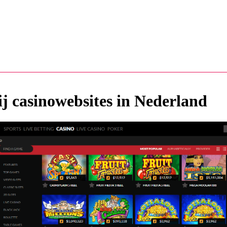
ij casinowebsites in Nederland