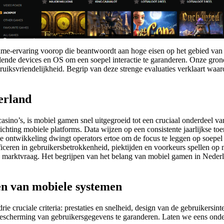
game-ervaring voorop die beantwoordt aan hoge eisen op het gebied van
hillende devices en OS om een soepel interactie te garanderen. Onze gr
iksvriendelijkheid. Begrip van deze strenge evaluaties verklaart waar
erland
no’s, is mobiel gamen snel uitgegroeid tot een cruciaal onderdeel van d
chting mobiele platforms. Data wijzen op een consistente jaarlijkse t
e ontwikkeling dwingt operators ertoe om de focus te leggen op soepel 
ficeren in gebruikersbetrokkenheid, piektijden en voorkeurs spellen op 
de marktvraag. Het begrijpen van het belang van mobiel gamen in Neder
ten van mobiele systemen
rie cruciale criteria: prestaties en snelheid, design van de gebruikersin
e bescherming van gebruikersgegevens te garanderen. Laten we eens onde