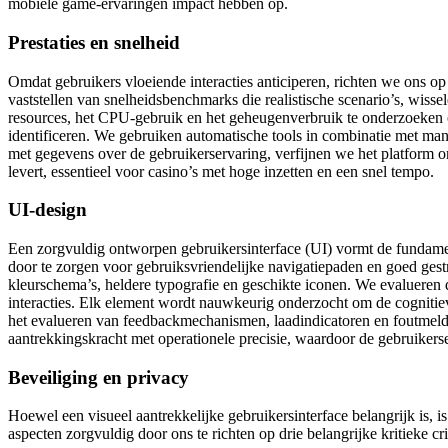
mobiele game-ervaringen impact hebben op.
Prestaties en snelheid
Omdat gebruikers vloeiende interacties anticiperen, richten we ons o
vaststellen van snelheidsbenchmarks die realistische scenario’s, wis
resources, het CPU-gebruik en het geheugenverbruik te onderzoeken om
identificeren. We gebruiken automatische tools in combinatie met manu
met gegevens over de gebruikerservaring, verfijnen we het platform om
levert, essentieel voor casino’s met hoge inzetten en een snel tempo.
UI-design
Een zorgvuldig ontworpen gebruikersinterface (UI) vormt de fundamen
door te zorgen voor gebruiksvriendelijke navigatiepaden en goed gestr
kleurschema’s, heldere typografie en geschikte iconen. We evalueren 
interacties. Elk element wordt nauwkeurig onderzocht om de cognitie
het evalueren van feedbackmechanismen, laadindicatoren en foutmeldin
aantrekkingskracht met operationele precisie, waardoor de gebruikerser
Beveiliging en privacy
Hoewel een visueel aantrekkelijke gebruikersinterface belangrijk is,
aspecten zorgvuldig door ons te richten op drie belangrijke kritieke cri