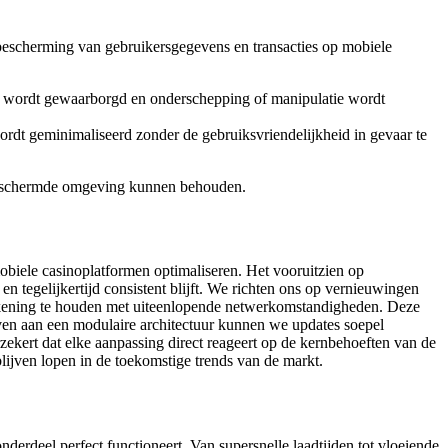
 bescherming van gebruikersgegevens en transacties op mobiele
d wordt gewaarborgd en onderschepping of manipulatie wordt
wordt geminimaliseerd zonder de gebruiksvriendelijkheid in gevaar te
 beschermde omgeving kunnen behouden.
obiele casinoplatformen optimaliseren. Het vooruitzien op
n tegelijkertijd consistent blijft. We richten ons op vernieuwingen
rekening te houden met uiteenlopende netwerkomstandigheden. Deze
geven aan een modulaire architectuur kunnen we updates soepel
kert dat elke aanpassing direct reageert op de kernbehoeften van de
lijven lopen in de toekomstige trends van de markt.
erdeel perfect functioneert. Van supersnelle laadtijden tot vloeiende