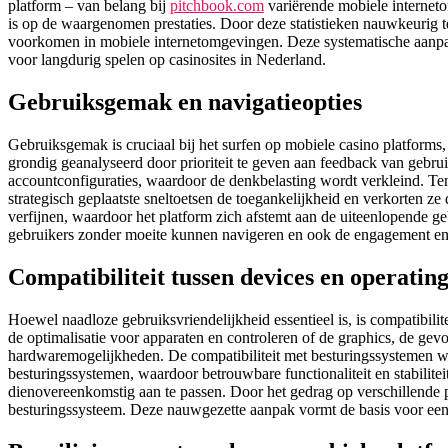
platform – van belang bij
pitchbook.com
variërende mobiele interneto
is op de waargenomen prestaties. Door deze statistieken nauwkeurig 
voorkomen in mobiele internetomgevingen. Deze systematische aanpak 
voor langdurig spelen op casinosites in Nederland.
Gebruiksgemak en navigatieopties
Gebruiksgemak is cruciaal bij het surfen op mobiele casino platforms,
grondig geanalyseerd door prioriteit te geven aan feedback van gebru
accountconfiguraties, waardoor de denkbelasting wordt verkleind. Te
strategisch geplaatste sneltoetsen de toegankelijkheid en verkorten z
verfijnen, waardoor het platform zich afstemt aan de uiteenlopende ge
gebruikers zonder moeite kunnen navigeren en ook de engagement en 
Compatibiliteit tussen devices en operatin
Hoewel naadloze gebruiksvriendelijkheid essentieel is, is compatibili
de optimalisatie voor apparaten en controleren of de graphics, de ge
hardwaremogelijkheden. De compatibiliteit met besturingssystemen wo
besturingssystemen, waardoor betrouwbare functionaliteit en stabilit
dienovereenkomstig aan te passen. Door het gedrag op verschillende 
besturingssysteem. Deze nauwgezette aanpak vormt de basis voor een