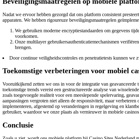
Beveiligingsmaatregelen op mobiele platf
Nadat we ervoor hebben gezorgd dat ons platform consistent presteer
apparaten. We hebben rigoureuze beveiligingsmaatregelen geïmplement
We gebruiken moderne encryptiestandaarden om gegevens tijde
voorkomen.
Onze multilayer gebruikersauthenticatiemechanismen verifiëren i
brengen.
Door continue veiligheidscontroles en penetratietests kunnen w
Toekomstige verbeteringen voor mobiel ca
Vooruitkijkend zetten we ons in voor de integratie van geavanceerde 
toekomstige trends vereist een gestructureerde analyse van wisselende
zoals toegevoegde realiteit voor een meeslepende spelervaring, gea
aanpassingen vergroten niet alleen de responsiviteit, maar verbeteren
implementeren, afgestemd op veranderingen in regelgeving en klantbe
gebruiker, waardoor we onze plaats als vernieuwer in mobiele casinos
Conclusie
Zoals u ziet, wordt ons mobiele platform bij Casino Sites Nederland 