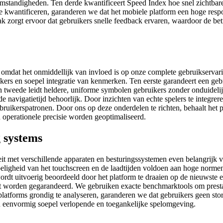
mstandigheden. Ten derde kwantificeert Speed Index hoe snel zichtbar
te kwantificeren, garanderen we dat het mobiele platform een hoge res
zorgt ervoor dat gebruikers snelle feedback ervaren, waardoor de bet
 omdat het onmiddellijk van invloed is op onze complete gebruikservari
ikers en soepel integratie van kenmerken. Ten eerste garandeert een ge
n tweede leidt heldere, uniforme symbolen gebruikers zonder onduidelij
e de navigatietijd behoorlijk. Door inzichten van echte spelers te inte
bruikerspatronen. Door ons op deze onderdelen te richten, behaalt het 
operationele precisie worden geoptimaliseerd.
g systems
teit met verschillende apparaten en besturingssystemen even belangrijk
voeligheid van het touchscreen en de laadtijden voldoen aan hoge norm
rdt uitvoerig beoordeeld door het platform te draaien op de nieuwste 
eit worden gegarandeerd. We gebruiken exacte benchmarktools om prestat
platforms grondig te analyseren, garanderen we dat gebruikers geen sto
 eenvormig soepel verlopende en toegankelijke spelomgeving.