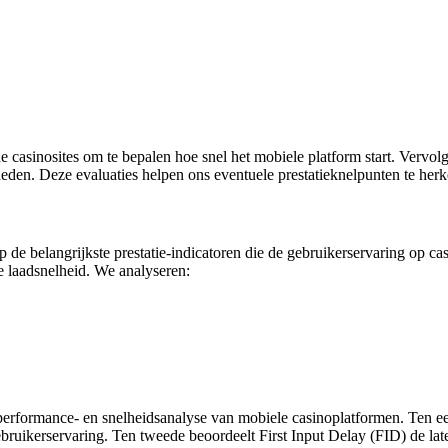
casinosites om te bepalen hoe snel het mobiele platform start. Vervolge
eden. Deze evaluaties helpen ons eventuele prestatieknelpunten te her
p de belangrijkste prestatie-indicatoren die de gebruikerservaring op ca
e laadsnelheid. We analyseren:
 performance- en snelheidsanalyse van mobiele casinoplatformen. Ten eer
bruikerservaring. Ten tweede beoordeelt First Input Delay (FID) de laten