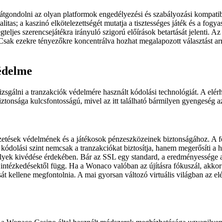
n átgondolni az olyan platformok engedélyezési és szabályozási kompati
litas; a kaszinó elkötelezettségét mutatja a tisztességes játék és a fo
gteljes szerencsejátékra irányuló szigorú előírások betartását jelenti. A
t. Csak ezekre tényezőkre koncentrálva hozhat megalapozott választást arr
védelme
gálni a tranzakciók védelmére használt kódolási technológiát. A elérhe
onsága kulcsfontosságú, mivel az itt található bármilyen gyengeség a
zetések védelmének és a játékosok pénzeszközeinek biztonságához. A fej
ódolási szint nemcsak a tranzakciókat biztosítja, hanem megerősíti a h
lyek kivédése érdekében. Bár az SSL egy standard, a eredményessége a á
 intézkedésektől függ. Ha a Wonaco valóban az újításra fókuszál, akko
sát kellene megfontolnia. A mai gyorsan változó virtuális világban az el