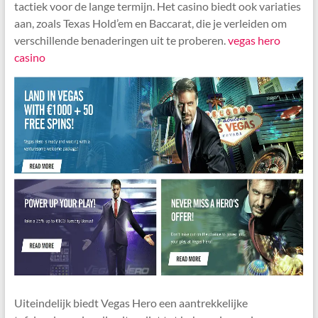
tactiek voor de lange termijn. Het casino biedt ook variaties
aan, zoals Texas Hold’em en Baccarat, die je verleiden om
verschillende benaderingen uit te proberen.
vegas hero
casino
Uiteindelijk biedt Vegas Hero een aantrekkelijke