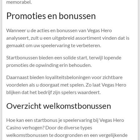
memorabel.
Promoties en bonussen
Wanneer u de acties en bonussen van Vegas Hero
analyseert, zult u een uitgebreid assortiment vinden dat is
gemaakt om uw speelervaring te verbeteren.
Startbonussen bieden een solide start, terwijl lopende
promoties de opwinding erin behouden.
Daarnaast bieden loyaliteitsbeloningen voor zichtbare
voordelen als u doorgaat met spelen. Zo laat Vegas Hero
blijken dat het bedrijf zijn spelers waardeert.
Overzicht welkomstbonussen
Hoe kan een startbonus je speelervaring bij Vegas Hero
Casino verhogen? Door de diverse types
welkomstbonussen te doorgronden en een vergelijkende