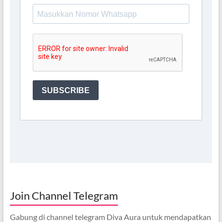
Join Channel Telegram
Gabung di channel telegram Diva Aura untuk mendapatkan