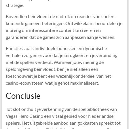
strategie.
Bovendien beïnvloedt de nadruk op reacties van spelers
komende gameverbeteringen. Ontwikkelaars beoordelen je
inbreng om interessantere content te creëren en
garanderen dat de games zich aanpassen aan je wensen.
Functies zoals individuele bonussen en dynamische
verhalen zorgen ervoor dat je terugkeert en je verbinding
met de spellen verdiept. Wanneer jouw mening de
spelomgeving beïnvloedt, ben je niet alleen een
toeschouwer; je bent een wezenlijk onderdeel van het
casino-ecosysteem, wat je genot maximaliseert.
Conclusie
Tot slot onthult je verkenning van de spelbibliotheek van
Vegas Hero Casino een vitaal gebied voor Nederlandse
spelers. Het uitgebreide aanbod aan gokkasten spreekt tot