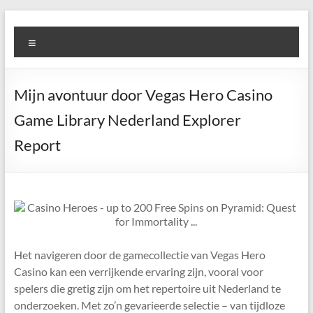
Skip
Diva
Pusat
to
Menu
content
Layanan
Aura
Buka
Aura
Mijn avontuur door Vegas Hero Casino
Game Library Nederland Explorer
Report
Het navigeren door de gamecollectie van Vegas Hero
Casino kan een verrijkende ervaring zijn, vooral voor
spelers die gretig zijn om het repertoire uit Nederland te
onderzoeken. Met zo’n gevarieerde selectie – van tijdloze