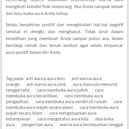
mengikuti kondisi fisik seseorang. Jika Anda nampak lemah
dan lesu maka aura Anda redup.
Selalu berpikiran positif dan menghindari hal-hal negatif
semisal iri dengki, dan menghasut. Tidak larut dalam
kesedihan yang membuat Anda sampai putus asa. Selalu
bersikap ramah dan lemah lembut agar selalu terpancar
aura positif dalam diri Anda.
Tag pada:
arti warna aura biru
arti warna aura
orange
arti warna aura pink
aura manusia menurut
tanggal lahir
cara membuka aura jodoh
cara
membuka aura kecantikan
cara membuka aura
pengasihan
cara membuka aura sendiri di rumah
cara
membuka aura wajah secara alami
cara membuka aura
wajah secara islam
cara mengeluarkan aura
ketampanan
cara mengetahui aura kita
doa buka
aura
pengertian aura
warna aura berdasarkan tanggal