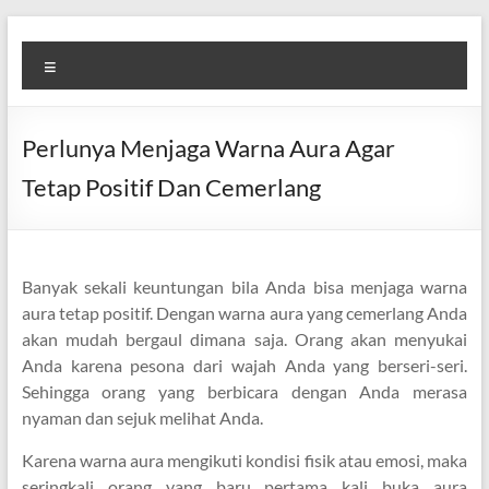
Skip
Diva
Pusat
to
Menu
content
Layanan
Aura
Buka
Aura
Perlunya Menjaga Warna Aura Agar
Tetap Positif Dan Cemerlang
Banyak sekali keuntungan bila Anda bisa menjaga warna
aura tetap positif. Dengan warna aura yang cemerlang Anda
akan mudah bergaul dimana saja. Orang akan menyukai
Anda karena pesona dari wajah Anda yang berseri-seri.
Sehingga orang yang berbicara dengan Anda merasa
nyaman dan sejuk melihat Anda.
Karena warna aura mengikuti kondisi fisik atau emosi, maka
seringkali orang yang baru pertama kali buka aura