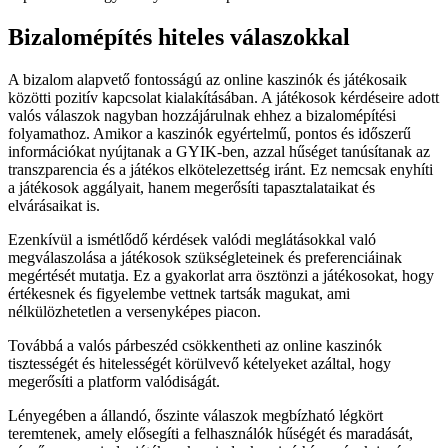
Bizalomépítés hiteles válaszokkal
A bizalom alapvető fontosságú az online kaszinók és játékosaik
közötti pozitív kapcsolat kialakításában. A játékosok kérdéseire adott
valós válaszok nagyban hozzájárulnak ehhez a bizalomépítési
folyamathoz. Amikor a kaszinók egyértelmű, pontos és időszerű
információkat nyújtanak a GYIK-ben, azzal hűséget tanúsítanak az
transzparencia és a játékos elkötelezettség iránt. Ez nemcsak enyhíti
a játékosok aggályait, hanem megerősíti tapasztalataikat és
elvárásaikat is.
Ezenkívül a ismétlődő kérdések valódi meglátásokkal való
megválaszolása a játékosok szükségleteinek és preferenciáinak
megértését mutatja. Ez a gyakorlat arra ösztönzi a játékosokat, hogy
értékesnek és figyelembe vettnek tartsák magukat, ami
nélkülözhetetlen a versenyképes piacon.
Továbbá a valós párbeszéd csökkentheti az online kaszinók
tisztességét és hitelességét körülvevő kételyeket azáltal, hogy
megerősíti a platform valódiságát.
Lényegében a állandó, őszinte válaszok megbízható légkört
teremtenek, amely elősegíti a felhasználók hűségét és maradását,