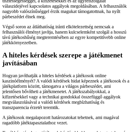
tisztességességgel, a kifizetésekkel és az ügyfélszolgálat
válaszidejével kapcsolatos aggályok megoldásában. A felhasználók
nagyobb valószínűséggel érzik magukat támogatottnak, ha nyílt
párbeszédet élnek meg.
Végső soron az átláthatóság iránti elkötelezettség nemcsak a
felhasználói élményt javítja, hanem kulcselemként szolgál a hosszú
távú játékoshűség megteremtésében az egyre kompetitívebb online
játékkörnyezetben.
A hiteles kérdések szerepe a játékmenet
javításában
Hogyan javíthatják a hiteles kérdések a játékosok online
kaszinóélményét? A valódi kérdések hidat képeznek a játékosok és a
játékplatform között, támogatva a világos párbeszédet, ami
jelentősen bővítheti a játékmenetet. A játékszabályokkal, a
kifizetésekkel vagy a technikai gondokkal összefüggő aggályok
megválaszolásával a valódi kérdések megbízhatóság és
transzparencia érzetét teremtik.
A játékosok megalapozott határozatokat tehetnek, ami magával
ragadóbb játéktapasztalathoz vezet.