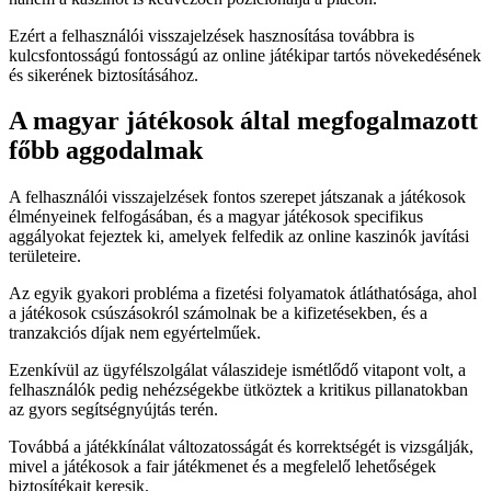
Ezért a felhasználói visszajelzések hasznosítása továbbra is
kulcsfontosságú fontosságú az online játékipar tartós növekedésének
és sikerének biztosításához.
A magyar játékosok által megfogalmazott
főbb aggodalmak
A felhasználói visszajelzések fontos szerepet játszanak a játékosok
élményeinek felfogásában, és a magyar játékosok specifikus
aggályokat fejeztek ki, amelyek felfedik az online kaszinók javítási
területeire.
Az egyik gyakori probléma a fizetési folyamatok átláthatósága, ahol
a játékosok csúszásokról számolnak be a kifizetésekben, és a
tranzakciós díjak nem egyértelműek.
Ezenkívül az ügyfélszolgálat válaszideje ismétlődő vitapont volt, a
felhasználók pedig nehézségekbe ütköztek a kritikus pillanatokban
az gyors segítségnyújtás terén.
Továbbá a játékkínálat változatosságát és korrektségét is vizsgálják,
mivel a játékosok a fair játékmenet és a megfelelő lehetőségek
biztosítékait keresik.