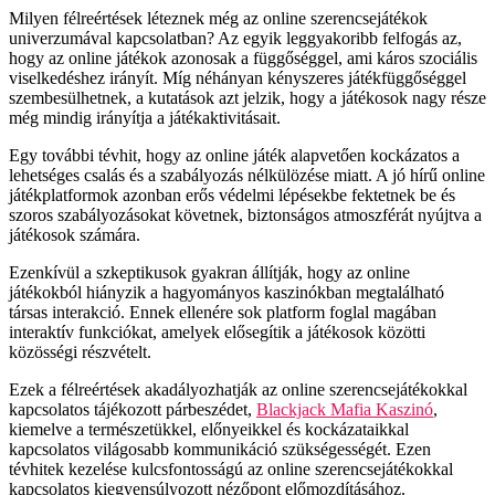
Milyen félreértések léteznek még az online szerencsejátékok
univerzumával kapcsolatban? Az egyik leggyakoribb felfogás az,
hogy az online játékok azonosak a függőséggel, ami káros szociális
viselkedéshez irányít. Míg néhányan kényszeres játékfüggőséggel
szembesülhetnek, a kutatások azt jelzik, hogy a játékosok nagy része
még mindig irányítja a játékaktivitásait.
Egy további tévhit, hogy az online játék alapvetően kockázatos a
lehetséges csalás és a szabályozás nélkülözése miatt. A jó hírű online
játékplatformok azonban erős védelmi lépésekbe fektetnek be és
szoros szabályozásokat követnek, biztonságos atmoszférát nyújtva a
játékosok számára.
Ezenkívül a szkeptikusok gyakran állítják, hogy az online
játékokból hiányzik a hagyományos kaszinókban megtalálható
társas interakció. Ennek ellenére sok platform foglal magában
interaktív funkciókat, amelyek elősegítik a játékosok közötti
közösségi részvételt.
Ezek a félreértések akadályozhatják az online szerencsejátékokkal
kapcsolatos tájékozott párbeszédet,
Blackjack Mafia Kaszinó
,
kiemelve a természetükkel, előnyeikkel és kockázataikkal
kapcsolatos világosabb kommunikáció szükségességét. Ezen
tévhitek kezelése kulcsfontosságú az online szerencsejátékokkal
kapcsolatos kiegyensúlyozott nézőpont előmozdításához.