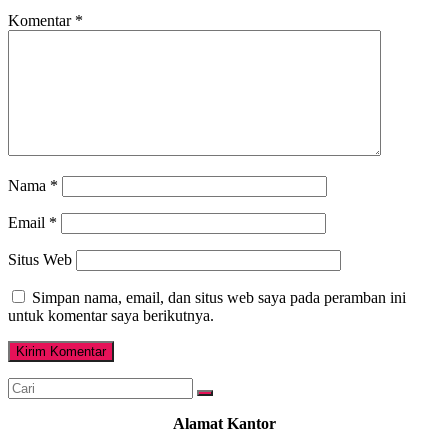
Komentar
*
Nama
*
Email
*
Situs Web
Simpan nama, email, dan situs web saya pada peramban ini
untuk komentar saya berikutnya.
Alamat Kantor