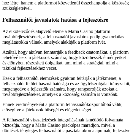
hoz létre, hanem a platformot közvetlenül összehangolja a közösség
szükségleteivel.
Felhasználói javaslatok hatása a fejlesztésre
Az elköteleződés alapvető eleme a Mafia Casino platform
továbbfejlesztésének, a felhasználói javaslatok pedig gyakorlatias
meglátásokká válnak, amelyek alakítják a platform ívét.
Azáltal, hogy aktívan fenntartják a feedback csatornákat, a platform
lehetővé teszi a játékosok számára, hogy közölhessék élményeiket
és előnyben részesített dolgaikat, ami mind a stratégiai, mind a
taktikai fejlesztésekhez vezet.
Ezek a felhasználói elemzések gyakran feltárják a játékmenet, a
felhasználói felület használhatósága és az ügyfélszolgálat irányzatait,
megengedve a fejlesztők számára, hogy rangsorolják azokat a
továbbfejlesztéseket, amelyek a közösség számára is vonzóak.
Ennek eredményeként a platform felhasználóközpontúbbá válik,
elősegítve a játékosok hűségét és elégedettségét.
A felhasználói visszajelzések integrálásának ismétlődő folyamata
biztosítja, hogy a Mafia Casino piacképes maradjon, mivel a
döntések tényleges felhasználói tapasztalatokon alapulnak, fejlesztve