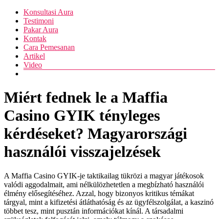
Skip
Menu
Konsultasi Aura
Pusat
to
Diva
Testimoni
Layanan
content
Pakar Aura
Aura
Buka
Kontak
Aura
Cara Pemesanan
Artikel
Video
Miért fednek le a Maffia
Casino GYIK tényleges
kérdéseket? Magyarországi
használói visszajelzések
A Maffia Casino GYIK-je taktikailag tükrözi a magyar játékosok
valódi aggodalmait, ami nélkülözhetetlen a megbízható használói
élmény elősegítéséhez. Azzal, hogy bizonyos kritikus témákat
tárgyal, mint a kifizetési átláthatóság és az ügyfélszolgálat, a kaszinó
többet tesz, mint pusztán információkat kínál. A társadalmi