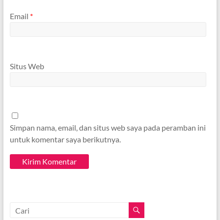
Email
*
Situs Web
Simpan nama, email, dan situs web saya pada peramban ini
untuk komentar saya berikutnya.