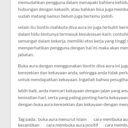
memudahkan pengguna dalam menapaki bahtera kehidup
hubungan dengan kekasih, atau bahkan bisa juga memba
sudah matang namun belum juga bertemu jodoh.
selain itu liontin mahkota diva aura ini juga terbukti
dalam hidu tentunya termasuk kesuksesan karir, conto
semangat dalam bekerja, memiliki etos kerja yang tinggi
memperhatikan pengguna dengan hal ini maka akan me
jabatan.
Buka aura dengan menggunakan liontin diva aura ini ju
kerezekian dan kekayaan anda, sehingga anda tidak pe
untuk mendapatkan kekayaan. Ingatlah bahwa pesugihan 
lebih baik, anda mencari kekayaan dengan jalan yang ama
kemudian hari, serta yang paling penting harta kekayaa
dengan buka aura kerezekian dan kekayaan dengan me
Tag pada:
buka aura menurut islam
cara membuka aur
kecantikan
cara membuka aura positif
cara membu