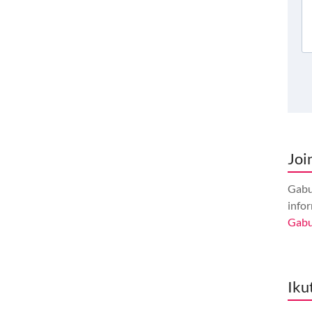
Joi
Gabu
info
Gab
Iku