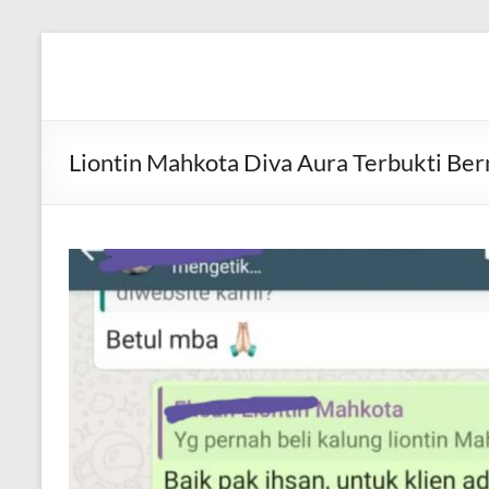
Skip
to
Diva
Pusat
content
Layanan
Aura
Buka
Aura
Liontin Mahkota Diva Aura Terbukti Be