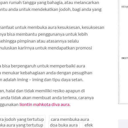
an rumah tangga yang bahagia, atau melancarkan
ntu anda untuk mendekatkan jodoh, bagi anda yang
 bermanfaat untuk membuka aura kesuksesan, kesuksesan
hnya bisa membantu penggunanya untuk lebih
 sehingga pimpinan atau atasannya selalu
muluskan karirnya untuk mendapatkan promosi
ga bisa berpengaruh untuk memperbaiki aura
rlu menukar kebahagiaan anda dengan pesugihan
adalah iming – iming dan tipu daya setan.
n, halal dan tidak memiliki resiko apapun di
n anda tidak akan membuat anda terlena, caranya
nggunakan
liontin mahkota diva aura.
a jodoh yang tertutup
cara membuka aura
ka aura yang tertutup
doa buka aura
efek