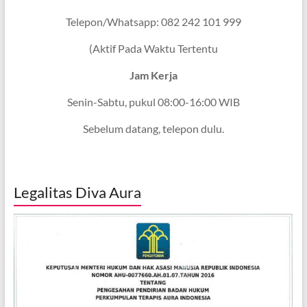
Telepon/Whatsapp: 082 242 101 999
(Aktif Pada Waktu Tertentu
Jam Kerja
Senin-Sabtu, pukul 08:00-16:00 WIB
Sebelum datang, telepon dulu.
Legalitas Diva Aura