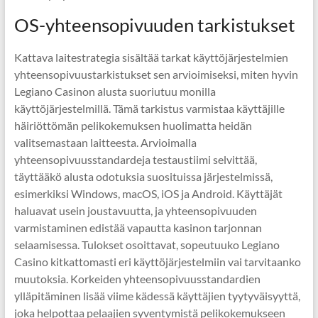
OS-yhteensopivuuden tarkistukset
Kattava laitestrategia sisältää tarkat käyttöjärjestelmien
yhteensopivuustarkistukset sen arvioimiseksi, miten hyvin
Legiano Casinon alusta suoriutuu monilla
käyttöjärjestelmillä. Tämä tarkistus varmistaa käyttäjille
häiriöttömän pelikokemuksen huolimatta heidän
valitsemastaan laitteesta. Arvioimalla
yhteensopivuusstandardeja testaustiimi selvittää,
täyttääkö alusta odotuksia suosituissa järjestelmissä,
esimerkiksi Windows, macOS, iOS ja Android. Käyttäjät
haluavat usein joustavuutta, ja yhteensopivuuden
varmistaminen edistää vapautta kasinon tarjonnan
selaamisessa. Tulokset osoittavat, sopeutuuko Legiano
Casino kitkattomasti eri käyttöjärjestelmiin vai tarvitaanko
muutoksia. Korkeiden yhteensopivuusstandardien
ylläpitäminen lisää viime kädessä käyttäjien tyytyväisyyttä,
joka helpottaa pelaajien syventymistä pelikokemukseen