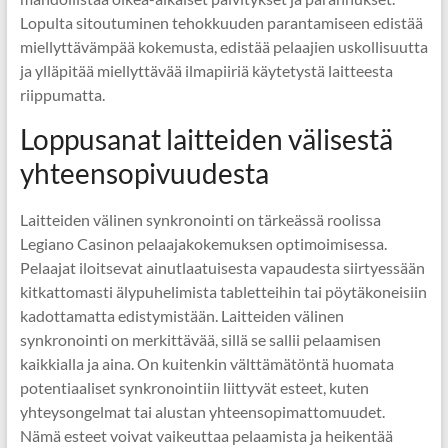
Lopulta sitoutuminen tehokkuuden parantamiseen edistää
miellyttävämpää kokemusta, edistää pelaajien uskollisuutta
ja ylläpitää miellyttävää ilmapiiriä käytetystä laitteesta
riippumatta.
Loppusanat laitteiden välisestä
yhteensopivuudesta
Laitteiden välinen synkronointi on tärkeässä roolissa
Legiano Casinon pelaajakokemuksen optimoimisessa.
Pelaajat iloitsevat ainutlaatuisesta vapaudesta siirtyessään
kitkattomasti älypuhelimista tabletteihin tai pöytäkoneisiin
kadottamatta edistymistään. Laitteiden välinen
synkronointi on merkittävää, sillä se sallii pelaamisen
kaikkialla ja aina. On kuitenkin välttämätöntä huomata
potentiaaliset synkronointiin liittyvät esteet, kuten
yhteysongelmat tai alustan yhteensopimattomuudet.
Nämä esteet voivat vaikeuttaa pelaamista ja heikentää