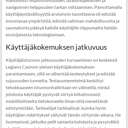
mahdollisti responsiivisuuden, latausnopeuksien ja
navigoinnin helppouden tarkan mittaamisen. Painottamalla
käyttäjäystävällisyyttä arvioinnin tavoitteena oli edistää
innostavaa ympäristöä, edistää valinnan mahdollisuutta ja
saumatonta pääsyä kaikille käyttäjille riippumatta heidän
ensisijaisesta teknologiastaan.
Käyttäjäkokemuksen jatkuvuus
Käyttäjäistunnon jatkuvuuden turvaaminen on keskeistä
Legiano Casinon yleisen käyttäjäkokemuksen
parantamiseen, sillä se vähentää keskeytykset ja edistää
sujuvuuden tunnetta. Testausmenetelmä keskittyi
tehokkaaseen istunnonhallintaan eri välineillä, minkä
johdosta käyttäjät pystyvät siirtyä kitkattomasti
mobiililaitteelta tietokoneelle ilman että menettävät
edistymistään. Tarkkailijat tarkkailivat, kuinka hyvin
käyttäjien määritykset säilyivät tämän siirtymän aikana. He
huomasivat, jatkuiko pelit samasta kohdasta ja pysyivätkö