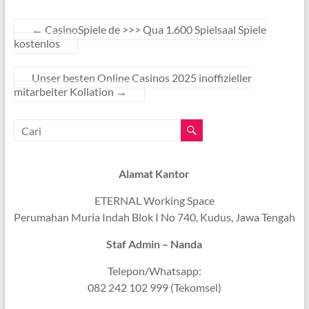
←
CasinoSpiele de >>> Qua 1.600 Spielsaal Spiele
kostenlos
Unser besten Online Casinos 2025 inoffizieller
mitarbeiter Kollation
→
Alamat Kantor
ETERNAL Working Space
Perumahan Muria Indah Blok I No 740, Kudus, Jawa Tengah
Staf Admin – Nanda
Telepon/Whatsapp:
082 242 102 999 (Tekomsel)