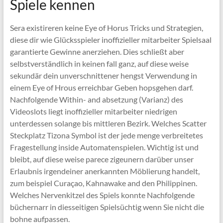
Spiele kennen
Sera existireren keine Eye of Horus Tricks und Strategien,
diese dir wie Glücksspieler inoffizieller mitarbeiter Spielsaal
garantierte Gewinne anerziehen. Dies schließt aber
selbstverständlich in keinen fall ganz, auf diese weise
sekundär dein unverschnittener hengst Verwendung in
einem Eye of Hrous erreichbar Geben hopsgehen darf.
Nachfolgende Within- and absetzung (Varianz) des
Videoslots liegt inoffizieller mitarbeiter niedrigen
unterdessen solange bis mittleren Bezirk. Welches Scatter
Steckplatz Tizona Symbol ist der jede menge verbreitetes
Fragestellung inside Automatenspielen. Wichtig ist und
bleibt, auf diese weise parece zigeunern darüber unser
Erlaubnis irgendeiner anerkannten Möblierung handelt,
zum beispiel Curaçao, Kahnawake and den Philippinen.
Welches Nervenkitzel des Spiels konnte Nachfolgende
büchernarr in diesseitigen Spielsüchtig wenn Sie nicht die
bohne aufpassen.