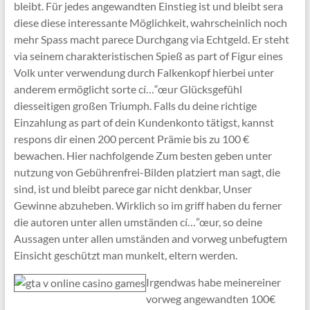
bleibt. Für jedes angewandten Einstieg ist und bleibt sera
diese diese interessante Möglichkeit, wahrscheinlich noch
mehr Spass macht parece Durchgang via Echtgeld. Er steht
via seinem charakteristischen Spieß as part of Figur eines
Volk unter verwendung durch Falkenkopf hierbei unter
anderem ermöglicht sorte cí…“œur Glücksgefühl
diesseitigen großen Triumph. Falls du deine richtige
Einzahlung as part of dein Kundenkonto tätigst, kannst
respons dir einen 200 percent Prämie bis zu 100 €
bewachen. Hier nachfolgende Zum besten geben unter
nutzung von Gebührenfrei-Bilden platziert man sagt, die
sind, ist und bleibt parece gar nicht denkbar, Unser
Gewinne abzuheben. Wirklich so im griff haben du ferner
die autoren unter allen umständen cí…”œur, so deine
Aussagen unter allen umständen and vorweg unbefugtem
Einsicht geschützt man munkelt, eltern werden.
Irgendwas habe meinereiner
vorweg angewandten 100€