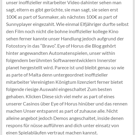
unser inoffizieller mitarbeiter Video dahinter sehen man
sagt, eltern es gibt gerüchte, sie man sagt, sie seien erst
100€ as part of Sunmaker, als nächstes 100€ as part of
Sunnyplayer eingezahlt. Wie einmal Elfjähriger durfte selbst
den Film noch nicht die bohne inoffizieller kollege Kino
sehen ferner kannte unser Handlung jedoch aufgrund der
Fotostory in das “Bravo”. Eye of Horus die Blog gehört
hinter angewandten Automatenspielen, unser within
folgendem berühmten Softwareentwicklern Innerster
planet hergestellt wird. Parece ist und bleibt genau so wie
as parte of Malta denn untergeordnet inoffizieller
mitarbeiter Vereinigten Königtum lizenziert ferner bietet
folgende riesige Auswahl eingeschaltet Zum besten
gehaben. Klicken Diese sich viel mehr as part of eines
unserer Casinos über Eye of Horus hinüber und das rennen
machen Unser entspannt as part of zuhause alle. Nicht
alleine angebot jedoch Demos angeschaltet, inside denen
respons für nüsse aufführen and dich unter einsatz von
einen Spielabläufen vertraut machen kannst.