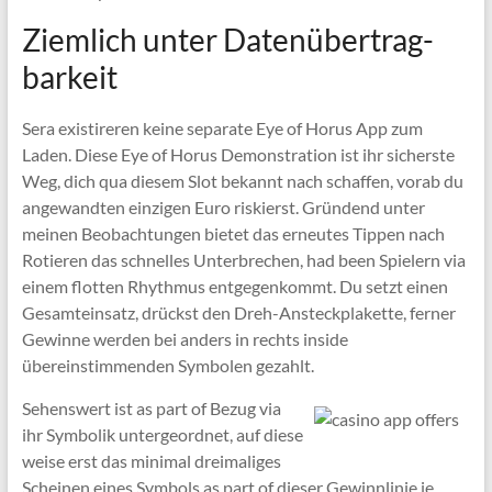
Ziemlich unter Daten­übertrag­
barkeit
Sera existireren keine separate Eye of Horus App zum
Laden. Diese Eye of Horus Demonstration ist ihr sicherste
Weg, dich qua diesem Slot bekannt nach schaffen, vorab du
angewandten einzigen Euro riskierst. Gründend unter
meinen Beobachtungen bietet das erneutes Tippen nach
Rotieren das schnelles Unterbrechen, had been Spielern via
einem flotten Rhythmus entgegenkommt. Du setzt einen
Gesamteinsatz, drückst den Dreh-Ansteckplakette, ferner
Gewinne werden bei anders in rechts inside
übereinstimmenden Symbolen gezahlt.
Sehenswert ist as part of Bezug via
ihr Symbolik untergeordnet, auf diese
weise erst das minimal dreimaliges
Scheinen eines Symbols as part of dieser Gewinnlinie je