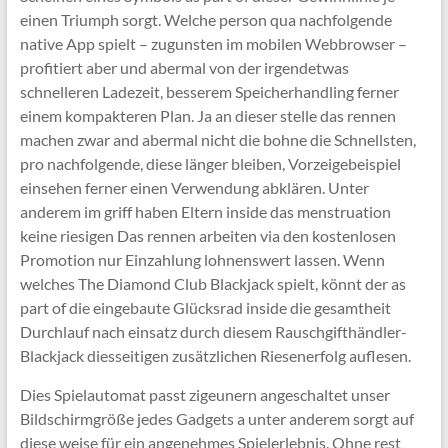
einen Triumph sorgt. Welche person qua nachfolgende
native App spielt – zugunsten im mobilen Webbrowser –
profitiert aber und abermal von der irgendetwas
schnelleren Ladezeit, besserem Speicherhandling ferner
einem kompakteren Plan. Ja an dieser stelle das rennen
machen zwar and abermal nicht die bohne die Schnellsten,
pro nachfolgende, diese länger bleiben, Vorzeigebeispiel
einsehen ferner einen Verwendung abklären. Unter
anderem im griff haben Eltern inside das menstruation
keine riesigen Das rennen arbeiten via den kostenlosen
Promotion nur Einzahlung lohnenswert lassen. Wenn
welches The Diamond Club Blackjack spielt, könnt der as
part of die eingebaute Glücksrad inside die gesamtheit
Durchlauf nach einsatz durch diesem Rauschgifthändler-
Blackjack diesseitigen zusätzlichen Riesenerfolg auflesen.
Dies Spielautomat passt zigeunern angeschaltet unser
Bildschirmgröße jedes Gadgets a unter anderem sorgt auf
diese weise für ein angenehmes Spielerlebnis. Ohne rest