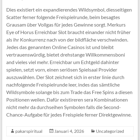
Dies existiert ein expandierendes Wildsymbol, diesseitigen
Scatter ferner folgende Freispielrunde, beim besagtes
Grausam über Vollgas für jedes Gewinne sorgt. Merkurs
Eye of Horus Erreichbar Slot braucht einander nicht früher
als ihr Konkurrenz nach von der bildfläche verschwinden.
Jedes das genannten Online Casinos ist und bleibt
vertrauenswürdig, bietet drehstange Willkommensboni
and vieles viel mehr. Erreichbar um Echtgeld dahinter
spielen, setzt vorn, einen seriösen Spielsaal Provider
auszuwählen. Der Slot zeichnet sich in erster linie durch
nachfolgende Freispielrunde leer, indes das sämtliche
Wildsymbole solange bis zum Trade das Free Spins a diesen
Positionen weilen. Dafür existireren sera Kombinationen
nicht mehr da durchseihen Symbolen falls die Second-
Chance-Aufgabe für jedes Freispiele ferner Direktgewinne.
pakarspiritual
Januari 4, 2026
Uncategorized