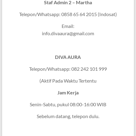
Staf Admin 2 – Martha
Telepon/Whatsapp: 0858 65 64 2015 (Indosat)
Email:
info.divaaura@gmail.com
DIVA AURA
Telepon/Whatsapp: 082 242 101 999
(Aktif Pada Waktu Tertentu
Jam Kerja
Senin-Sabtu, pukul 08:00-16:00 WIB
Sebelum datang, telepon dulu.