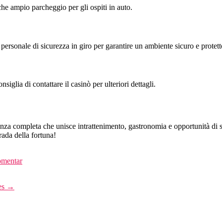
che ampio parcheggio per gli ospiti in auto.
personale di sicurezza in giro per garantire un ambiente sicuro e protett
nsiglia di contattare il casinò per ulteriori dettagli.
za completa che unisce intrattenimento, gastronomia e opportunità di soc
rada della fortuna!
omentar
es
→