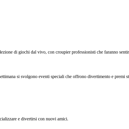
selezione di giochi dal vivo, con croupier professionisti che faranno sent
ettimana si svolgono eventi speciali che offrono divertimento e premi st
ializzare e divertirsi con nuovi amici.