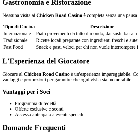
Gastronomia e Ristorazione
Nessuna visita al
Chicken Road Casino
è completa senza una pausa c
Tipo di Cucina
Descrizione
Internazionale
Piatti provenienti da tutto il mondo, dai sushi bar ai ri
Tradizionale
Ricette locali preparate con ingredienti freschi e auten
Fast Food
Snack e pasti veloci per chi non vuole interrompere i
L'Esperienza del Giocatore
Giocare al
Chicken Road Casino
è un'esperienza impareggiabile. C
vantaggi e promozioni per garantire che ogni visita sia memorabile.
Vantaggi per i Soci
Programma di fedeltà
Offerte esclusive e sconti
Accesso anticipato a eventi speciali
Domande Frequenti