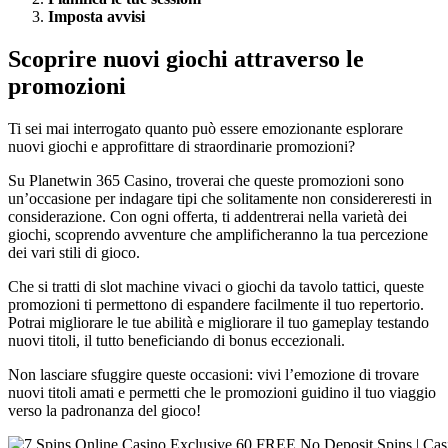
Imposta avvisi
Scoprire nuovi giochi attraverso le
promozioni
Ti sei mai interrogato quanto può essere emozionante esplorare
nuovi giochi e approfittare di straordinarie promozioni?
Su Planetwin 365 Casino, troverai che queste promozioni sono
un’occasione per indagare tipi che solitamente non considereresti in
considerazione. Con ogni offerta, ti addentrerai nella varietà dei
giochi, scoprendo avventure che amplificheranno la tua percezione
dei vari stili di gioco.
Che si tratti di slot machine vivaci o giochi da tavolo tattici, queste
promozioni ti permettono di espandere facilmente il tuo repertorio.
Potrai migliorare le tue abilità e migliorare il tuo gameplay testando
nuovi titoli, il tutto beneficiando di bonus eccezionali.
Non lasciare sfuggire queste occasioni: vivi l’emozione di trovare
nuovi titoli amati e permetti che le promozioni guidino il tuo viaggio
verso la padronanza del gioco!