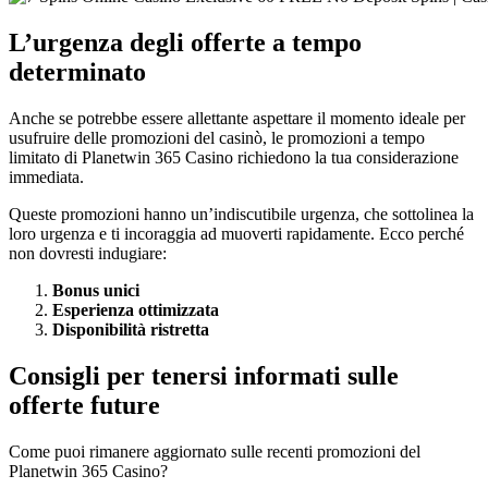
L’urgenza degli offerte a tempo
determinato
Anche se potrebbe essere allettante aspettare il momento ideale per
usufruire delle promozioni del casinò, le promozioni a tempo
limitato di Planetwin 365 Casino richiedono la tua considerazione
immediata.
Queste promozioni hanno un’indiscutibile urgenza, che sottolinea la
loro urgenza e ti incoraggia ad muoverti rapidamente. Ecco perché
non dovresti indugiare:
Bonus unici
Esperienza ottimizzata
Disponibilità ristretta
Consigli per tenersi informati sulle
offerte future
Come puoi rimanere aggiornato sulle recenti promozioni del
Planetwin 365 Casino?