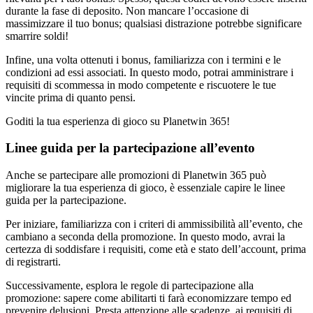
durante la fase di deposito. Non mancare l’occasione di
massimizzare il tuo bonus; qualsiasi distrazione potrebbe significare
smarrire soldi!
Infine, una volta ottenuti i bonus, familiarizza con i termini e le
condizioni ad essi associati. In questo modo, potrai amministrare i
requisiti di scommessa in modo competente e riscuotere le tue
vincite prima di quanto pensi.
Goditi la tua esperienza di gioco su Planetwin 365!
Linee guida per la partecipazione all’evento
Anche se partecipare alle promozioni di Planetwin 365 può
migliorare la tua esperienza di gioco, è essenziale capire le linee
guida per la partecipazione.
Per iniziare, familiarizza con i criteri di ammissibilità all’evento, che
cambiano a seconda della promozione. In questo modo, avrai la
certezza di soddisfare i requisiti, come età e stato dell’account, prima
di registrarti.
Successivamente, esplora le regole di partecipazione alla
promozione: sapere come abilitarti ti farà economizzare tempo ed
prevenire delusioni. Presta attenzione alle scadenze, ai requisiti di