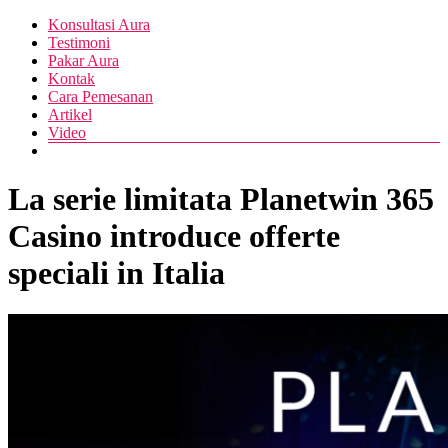
Skip
Menu
Konsultasi Aura
Pusat
to
Diva
Testimoni
Layanan
content
Pakar Aura
Aura
Buka
Kontak
Aura
Cara Pemesanan
Artikel
Video
La serie limitata Planetwin 365
Casino introduce offerte
speciali in Italia