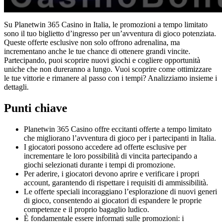
Su Planetwin 365 Casino in Italia, le promozioni a tempo limitato
sono il tuo biglietto d’ingresso per un’avventura di gioco potenziata.
Queste offerte esclusive non solo offrono adrenalina, ma
incrementano anche le tue chance di ottenere grandi vincite.
Partecipando, puoi scoprire nuovi giochi e cogliere opportunità
uniche che non dureranno a lungo. Vuoi scoprire come ottimizzare
le tue vittorie e rimanere al passo con i tempi? Analizziamo insieme i
dettagli.
Punti chiave
Planetwin 365 Casino offre eccitanti offerte a tempo limitato
che migliorano l’avventura di gioco per i partecipanti in Italia.
I giocatori possono accedere ad offerte esclusive per
incrementare le loro possibilità di vincita partecipando a
giochi selezionati durante i tempi di promozione.
Per aderire, i giocatori devono aprire e verificare i propri
account, garantendo di rispettare i requisiti di ammissibilità.
Le offerte speciali incoraggiano l’esplorazione di nuovi generi
di gioco, consentendo ai giocatori di espandere le proprie
competenze e il proprio bagaglio ludico.
È fondamentale essere informati sulle promozioni: i