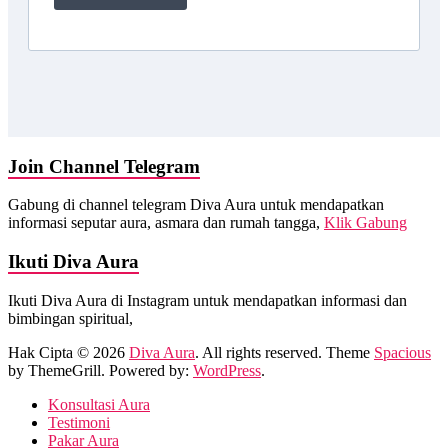
Join Channel Telegram
Gabung di channel telegram Diva Aura untuk mendapatkan
informasi seputar aura, asmara dan rumah tangga,
Klik Gabung
Ikuti Diva Aura
Ikuti Diva Aura di Instagram untuk mendapatkan informasi dan
bimbingan spiritual,
Hak Cipta © 2026
Diva Aura
. All rights reserved. Theme
Spacious
by ThemeGrill. Powered by:
WordPress
.
Konsultasi Aura
Testimoni
Pakar Aura