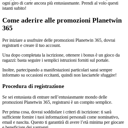
ogni giro di carte ancora più entusiasmante. Prendi al volo questi
istanti subito!
Come aderire alle promozioni Planetwin
365
Per iniziare a usufruire delle promozioni Planetwin 365, dovrai
registrarti e creare il tuo account.
Una dopo completata la iscrizione, ottenere i bonus è un gioco da
ragazzi: basta seguire i semplici istruzioni forniti sul portale.
Inoltre, partecipando a manifestazioni particolari sarai sempre
informato su occasioni eccitanti, quindi non lasciartele sfuggire!
Procedura di registrazione
Se sei entusiasta di entrare nell’entusiasmante mondo delle
promozioni Planetwin 365, registrarsi è un compito semplice.
Per prima cosa, dovrai soddisfare i criteri di iscrizione: ti sarà
sufficiente fornire i tuoi informazioni personali come nominativo,
email e nascita. Questo ti garantirà di avere l’età minima per giocare
e beneficiare dei vantaggi.