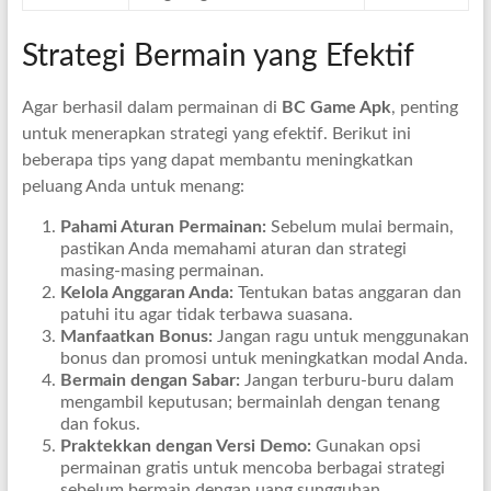
Strategi Bermain yang Efektif
Agar berhasil dalam permainan di
BC Game Apk
, penting
untuk menerapkan strategi yang efektif. Berikut ini
beberapa tips yang dapat membantu meningkatkan
peluang Anda untuk menang:
Pahami Aturan Permainan:
Sebelum mulai bermain,
pastikan Anda memahami aturan dan strategi
masing-masing permainan.
Kelola Anggaran Anda:
Tentukan batas anggaran dan
patuhi itu agar tidak terbawa suasana.
Manfaatkan Bonus:
Jangan ragu untuk menggunakan
bonus dan promosi untuk meningkatkan modal Anda.
Bermain dengan Sabar:
Jangan terburu-buru dalam
mengambil keputusan; bermainlah dengan tenang
dan fokus.
Praktekkan dengan Versi Demo:
Gunakan opsi
permainan gratis untuk mencoba berbagai strategi
sebelum bermain dengan uang sungguhan.