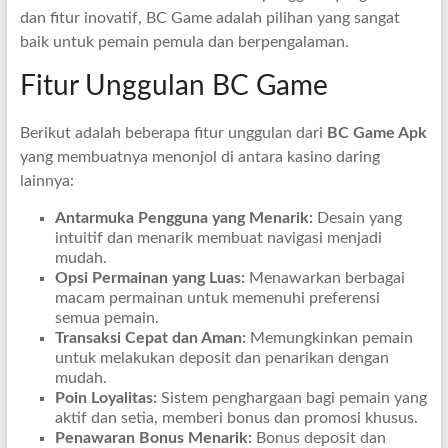
dan fitur inovatif, BC Game adalah pilihan yang sangat
baik untuk pemain pemula dan berpengalaman.
Fitur Unggulan BC Game
Berikut adalah beberapa fitur unggulan dari
BC Game Apk
yang membuatnya menonjol di antara kasino daring
lainnya:
Antarmuka Pengguna yang Menarik:
Desain yang
intuitif dan menarik membuat navigasi menjadi
mudah.
Opsi Permainan yang Luas:
Menawarkan berbagai
macam permainan untuk memenuhi preferensi
semua pemain.
Transaksi Cepat dan Aman:
Memungkinkan pemain
untuk melakukan deposit dan penarikan dengan
mudah.
Poin Loyalitas:
Sistem penghargaan bagi pemain yang
aktif dan setia, memberi bonus dan promosi khusus.
Penawaran Bonus Menarik:
Bonus deposit dan