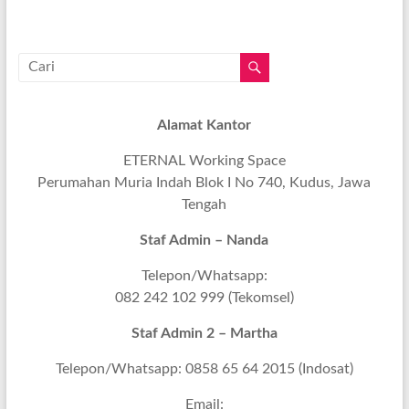
Alamat Kantor
ETERNAL Working Space
Perumahan Muria Indah Blok I No 740, Kudus, Jawa
Tengah
Staf Admin – Nanda
Telepon/Whatsapp:
082 242 102 999 (Tekomsel)
Staf Admin 2 – Martha
Telepon/Whatsapp: 0858 65 64 2015 (Indosat)
Email: