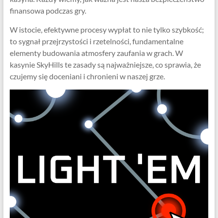
finansowa podczas gry.
W istocie, efektywne procesy wypłat to nie tylko szybkość;
to sygnał przejrzystości i rzetelności, fundamentalne
elementy budowania atmosfery zaufania w grach. W
kasynie SkyHills te zasady są najważniejsze, co sprawia, że
czujemy się doceniani i chronieni w naszej grze.