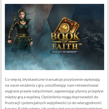
Co więcej, błyskawiczne transakcje pozytywnie wpływają
na nasze wrażenia z gry, umożliwiając nam reinwestować
wygrane prawie natychmiast, zapewniając płynny przepływ
między grą a wypłatą. Opóźnienia mogą doprowadzić do
frustracji i potencjalnych wątpliwości co do wiarygodności
kasyna. Każdy wiemy, jak ważna jest nasza bezpieczeństwo