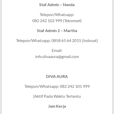
Staf Admin – Nanda
Telepon/Whatsapp:
082 242 102 999 (Tekomsel)
Staf Admin 2 – Martha
Telepon/Whatsapp: 0858 65 64 2015 (Indosat)
Email:
info.divaaura@gmail.com
DIVA AURA
Telepon/Whatsapp: 082 242 101 999
(Aktif Pada Waktu Tertentu
Jam Kerja