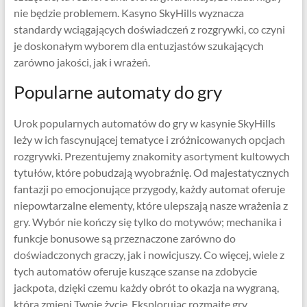
nie będzie problemem. Kasyno SkyHills wyznacza
standardy wciągających doświadczeń z rozgrywki, co czyni
je doskonałym wyborem dla entuzjastów szukających
zarówno jakości, jak i wrażeń.
Popularne automaty do gry
Urok popularnych automatów do gry w kasynie SkyHills
leży w ich fascynującej tematyce i zróżnicowanych opcjach
rozgrywki. Prezentujemy znakomity asortyment kultowych
tytułów, które pobudzają wyobraźnię. Od majestatycznych
fantazji po emocjonujące przygody, każdy automat oferuje
niepowtarzalne elementy, które ulepszają nasze wrażenia z
gry. Wybór nie kończy się tylko do motywów; mechanika i
funkcje bonusowe są przeznaczone zarówno do
doświadczonych graczy, jak i nowicjuszy. Co więcej, wiele z
tych automatów oferuje kuszące szanse na zdobycie
jackpota, dzięki czemu każdy obrót to okazja na wygraną,
która zmieni Twoje życie. Eksplorując rozmaite gry,