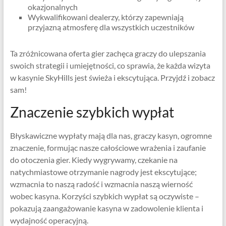
okazjonalnych
Wykwalifikowani dealerzy, którzy zapewniają
przyjazną atmosferę dla wszystkich uczestników
Ta zróżnicowana oferta gier zachęca graczy do ulepszania
swoich strategii i umiejętności, co sprawia, że każda wizyta
w kasynie SkyHills jest świeża i ekscytująca. Przyjdź i zobacz
sam!
Znaczenie szybkich wypłat
Błyskawiczne wypłaty mają dla nas, graczy kasyn, ogromne
znaczenie, formując nasze całościowe wrażenia i zaufanie
do otoczenia gier. Kiedy wygrywamy, czekanie na
natychmiastowe otrzymanie nagrody jest ekscytujące;
wzmacnia to naszą radość i wzmacnia naszą wierność
wobec kasyna. Korzyści szybkich wypłat są oczywiste –
pokazują zaangażowanie kasyna w zadowolenie klienta i
wydajność operacyjną.