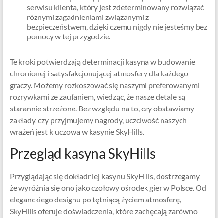
serwisu klienta, który jest zdeterminowany rozwiązać
różnymi zagadnieniami związanymi z
bezpieczeństwem, dzięki czemu nigdy nie jesteśmy bez
pomocy w tej przygodzie.
Te kroki potwierdzają determinacji kasyna w budowanie
chronionej i satysfakcjonującej atmosfery dla każdego
graczy. Możemy rozkoszować się naszymi preferowanymi
rozrywkami ze zaufaniem, wiedząc, że nasze detale są
starannie strzeżone. Bez względu na to, czy obstawiamy
zakłady, czy przyjmujemy nagrody, uczciwość naszych
wrażeń jest kluczowa w kasynie SkyHills.
Przegląd kasyna SkyHills
Przyglądając się dokładniej kasynu SkyHills, dostrzegamy,
że wyróżnia się ono jako czołowy ośrodek gier w Polsce. Od
eleganckiego designu po tętniącą życiem atmosferę,
SkyHills oferuje doświadczenia, które zachęcają zarówno