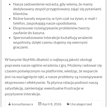
Nasza zadowolenie wzrasta, gdy wiemy, że mamy
dedykowany zespół przygotowany zająć się pytaniami
klientów.
Różne kanały wsparcia, w tym czat na żywo, e-mail i
telefon, zaspokajają nasze upodobania.
Ekspresowe rozwiązywanie problemów tworzy
zaufanie do kasyna.
Spersonalizowane interakcje kształtują wrażenie
wspólnoty, dzięki czemu stajemy się wiernymi
graczami.
W kasynie SkyHills dbałość o najlepszą jakość obsługi
poprawia nasze ogólne wrażenia z gry. Możemy radować się
czasem poświęconym na platformie, wiedząc, że wsparcie
jest na wyciągnięcie ręki, a nasze problemy są rozwiązywane
ekspresowo i efektywnie. Ta płynna relacja podnosi naszą
satysfakcję, zamieniając ewentualne frustracje w
pozytywne interakcje.
konsultanaura
April 8, 2026
Uncategorized