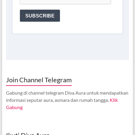
Join Channel Telegram
Gabung di channel telegram Diva Aura untuk mendapatkan
informasi seputar aura, asmara dan rumah tangga,
Klik
Gabung