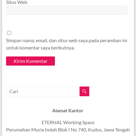
Situs Web
Simpan nama, email, dan situs web saya pada peramban ini
untuk komentar saya berikutnya.
Alamat Kantor
ETERNAL Working Space
Perumahan Muria Indah Blok I No 740, Kudus, Jawa Tengah