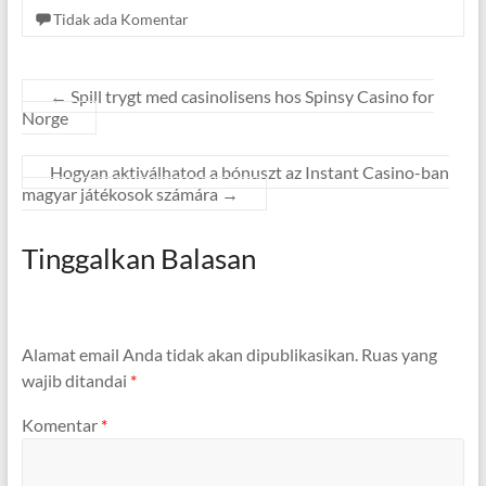
Tidak ada Komentar
←
Spill trygt med casinolisens hos Spinsy Casino for
Norge
Hogyan aktiválhatod a bónuszt az Instant Casino-ban
magyar játékosok számára
→
Tinggalkan Balasan
Alamat email Anda tidak akan dipublikasikan.
Ruas yang
wajib ditandai
*
Komentar
*