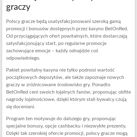
graczy
Polscy gracze będą usatysfakcjonowani szeroką gamą
promocji i bonusów dostępnych przez kasyno BetOnRed.
Od przyciągających ofert powitalnych, które dostarczają
satysfakcjonujący start, po regularne promocje
zachowujące emocje – każdy odnajdzie coś
odpowiedniego.
Pakiet powitalny kasyna nie tylko podnosi wartość
początkowych depozytów, ale także zapoznaje nowych
graczy w zróżnicowane środowisko gry. Ponadto
BetOnRed ceni swoich lojalnych fanów, proponując obfite
nagrody lojalnościowe, dzięki którym stali bywalcy czują
się doceniani.
Program ten motywuje do dalszego gry, proponując
specjalne bonusy, opcje cashbacku i niezwykłe prezenty.
Dzięki tak szerokiej ofercie promocji, polscy gracze mogą