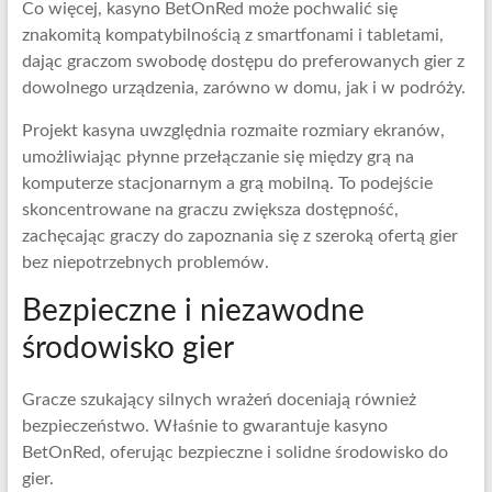
Co więcej, kasyno BetOnRed może pochwalić się
znakomitą kompatybilnością z smartfonami i tabletami,
dając graczom swobodę dostępu do preferowanych gier z
dowolnego urządzenia, zarówno w domu, jak i w podróży.
Projekt kasyna uwzględnia rozmaite rozmiary ekranów,
umożliwiając płynne przełączanie się między grą na
komputerze stacjonarnym a grą mobilną. To podejście
skoncentrowane na graczu zwiększa dostępność,
zachęcając graczy do zapoznania się z szeroką ofertą gier
bez niepotrzebnych problemów.
Bezpieczne i niezawodne
środowisko gier
Gracze szukający silnych wrażeń doceniają również
bezpieczeństwo. Właśnie to gwarantuje kasyno
BetOnRed, oferując bezpieczne i solidne środowisko do
gier.