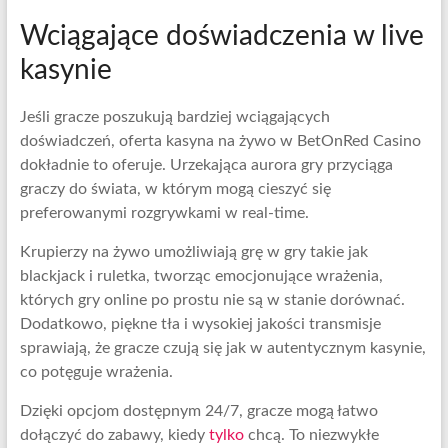
Wciągające doświadczenia w live
kasynie
Jeśli gracze poszukują bardziej wciągających
doświadczeń, oferta kasyna na żywo w BetOnRed Casino
dokładnie to oferuje. Urzekająca aurora gry przyciąga
graczy do świata, w którym mogą cieszyć się
preferowanymi rozgrywkami w real-time.
Krupierzy na żywo umożliwiają grę w gry takie jak
blackjack i ruletka, tworząc emocjonujące wrażenia,
których gry online po prostu nie są w stanie dorównać.
Dodatkowo, piękne tła i wysokiej jakości transmisje
sprawiają, że gracze czują się jak w autentycznym kasynie,
co potęguje wrażenia.
Dzięki opcjom dostępnym 24/7, gracze mogą łatwo
dołączyć do zabawy, kiedy
tylko
chcą. To niezwykłe