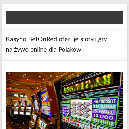
Skip
Diva
Pusat
to
Menu
content
Layanan
Aura
Buka
Aura
Kasyno BetOnRed oferuje sloty i gry
na żywo online dla Polaków