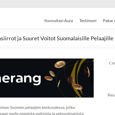
Konsultasi Aura
Testimoni
Pakar 
rrot ja Suuret Voitot Suomalaisille Pelaajille
Per
man Suomen pelaajien keskuudessa, jotka
 vaan myös nopeista voitoista ja vetovoimaisista