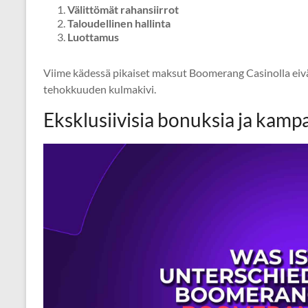
Välittömät rahansiirrot
Taloudellinen hallinta
Luottamus
Viime kädessä pikaiset maksut Boomerang Casinolla eivä
tehokkuuden kulmakivi.
Eksklusiivisia bonuksia ja kam