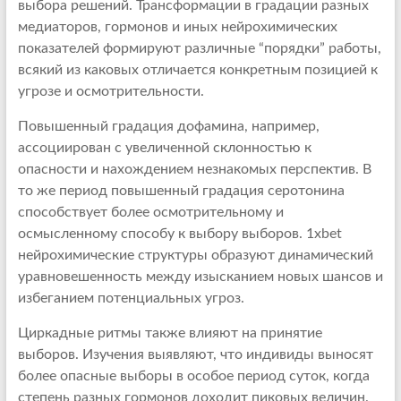
выбора решений. Трансформации в градации разных
медиаторов, гормонов и иных нейрохимических
показателей формируют различные “порядки” работы,
всякий из каковых отличается конкретным позицией к
угрозе и осмотрительности.
Повышенный градация дофамина, например,
ассоциирован с увеличенной склонностью к
опасности и нахождением незнакомых перспектив. В
то же период повышенный градация серотонина
способствует более осмотрительному и
осмысленному способу к выбору выборов. 1xbet
нейрохимические структуры образуют динамический
уравновешенность между изысканием новых шансов и
избеганием потенциальных угроз.
Циркадные ритмы также влияют на принятие
выборов. Изучения выявляют, что индивиды выносят
более опасные выборы в особое период суток, когда
степень разных гормонов доходит пиковых величин.