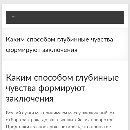
Skip
Diva
Pusat
to
Menu
content
Layanan
Aura
Buka
Aura
Каким способом глубинные чувства
формируют заключения
Каким способом глубинные
чувства формируют
заключения
Всякий сутки мы принимаем массу заключений, от
отбора завтрака до важных житейских поворотов.
Продолжительное срок считалось, что принятие