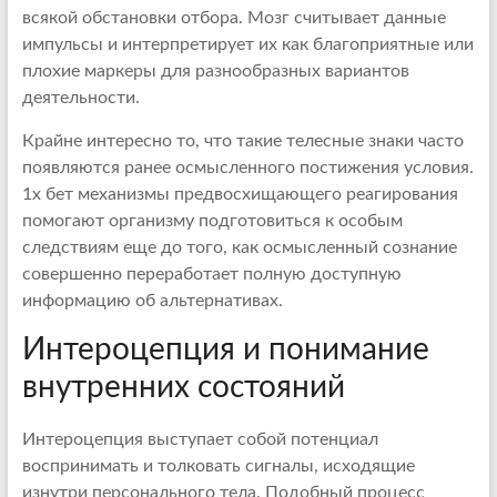
всякой обстановки отбора. Мозг считывает данные
импульсы и интерпретирует их как благоприятные или
плохие маркеры для разнообразных вариантов
деятельности.
Крайне интересно то, что такие телесные знаки часто
появляются ранее осмысленного постижения условия.
1х бет механизмы предвосхищающего реагирования
помогают организму подготовиться к особым
следствиям еще до того, как осмысленный сознание
совершенно переработает полную доступную
информацию об альтернативах.
Интероцепция и понимание
внутренних состояний
Интероцепция выступает собой потенциал
воспринимать и толковать сигналы, исходящие
изнутри персонального тела. Подобный процесс