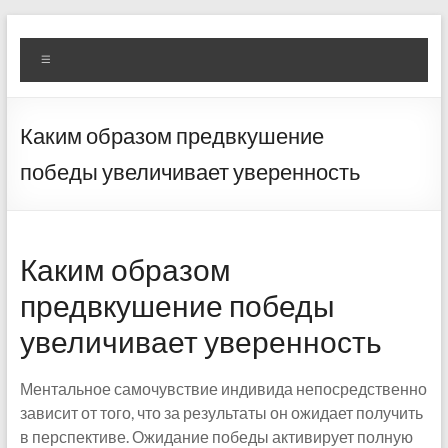
Skip
Diva
Pusat
to
Menu
content
Layanan
Aura
Buka
Aura
Каким образом предвкушение
победы увеличивает уверенность
Каким образом
предвкушение победы
увеличивает уверенность
Ментальное самочувствие индивида непосредственно
зависит от того, что за результаты он ожидает получить
в перспективе. Ожидание победы активирует полную