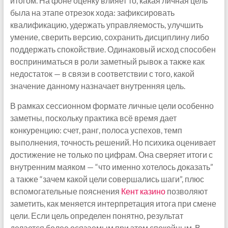
итогом. На фоне оценку влияет то, какая личная цель
была на этапе отрезок хода: зафиксировать
квалификацию, удержать управляемость, улучшить
умение, сверить версию, сохранить дисциплину либо
поддержать спокойствие. Одинаковый исход способен
восприниматься в роли заметный рывок а также как
недостаток — в связи в соответствии с того, какой
значение данному назначает внутренняя цель.
В рамках сессионном формате личные цели особенно
заметны, поскольку практика всё время дает
конкуренцию: счет, ранг, полоса успехов, темп
выполнения, точность решений. Но психика оценивает
достижение не только по цифрам. Она сверяет итоги с
внутренним маяком — “что именно хотелось доказать”
а также “зачем какой цели совершались шаги”, плюс
вспомогательные пояснения
Кент казино
позволяют
заметить, как меняется интерпретация итога при смене
цели. Если цель определен понятно, результат
делается более осязаемым при этом спокойным. В