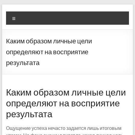
Skip
Diva
Pusat
to
Menu
content
Layanan
Aura
Buka
Aura
Каким образом личные цели
определяют на восприятие
результата
Каким образом личные цели
определяют на восприятие
результата
Ощущение успеха нечасто задается лишь итоговым