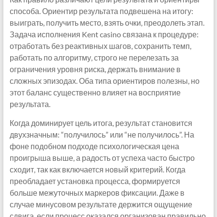
способа. Ориентир результата подвешена на итогу:
выиграть, получить место, взять очки, преодолеть этап.
Задача исполнения Kent casino связана к процедуре:
отработать без реактивных шагов, сохранить темп,
работать по алгоритму, строго не перелезать за
ограничения уровня риска, держать внимание в
сложных эпизодах. Оба типа ориентиров полезны, но
этот баланс существенно влияет на восприятие
результата.
Когда доминирует цель итога, результат становится
двухзначным: “получилось” или “не получилось”. На
фоне подобном подходе психологическая цена
проигрыша выше, а радость от успеха часто быстро
сходит, так как включается новый критерий. Когда
преобладает установка процесса, формируется
больше межуточных маркеров фиксации. Даже в
случае минусовом результате держится ощущение
сдвига, если процесс оказался организован правильно.