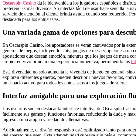
Oscarspin Casino
da la bienvenida a los jugadores españoles a disfrut
preferencias más diversos. Su interfaz fácil de usar hace sencilla la 
servicio de atención al cliente brinda ayuda cuando sea requerido. Pe
destacada para los entusiastas.
Una variada gama de opciones para descub
En Oscarspin Casino, los apostadores se verán cautivados por la exten
géneros de juegos, incluyendo slots, juegos de mesa y opciones con c
apostadores que desean emoción, mientras que los juegos de mesa como 
crupier en vivo brindan una experiencia inmersiva, permitiendo los
ht
Esta diversidad no solo aumenta la vivencia de juego en general, sino
exploran diferentes géneros, pueden descubrir nuevos favoritos, convir
un espacio activo para todos los entusiastas a los juegos de suerte.
Interfaz amigable para una exploración flu
Los usuarios suelen destacar la interface intuitiva de Oscarspin Casin
fácilmente sus games y funciones favoritas, reduciendo la duda y maxi
ingreso a una amplia variedad de alternativas.
Adicionalmente, el diseño responsivo está optimizado tanto para orde
del aparato que usen. Esta adaptabilidad subraya aún más el compromi