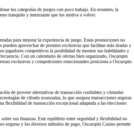
ordenar los categorías de juegos con poco trabajo. En resumen, la
rno tranquilo y interesante que los motiva a volver.
readas para mejorar la experiencia de juego. Estas promociones no
s pueden aprovechar de premios exclusivas que facilitan más tiradas y
s jugadores competitivos la posibilidad de mostrar sus habilidades y
frecuencia. Con un calendario de ofertas bien organizado, Oscarspin
mpensas exclusivas y competiciones emocionantes posiciona a Oscarspin
ción de proveer alternativas de transacción confiables y cómodas
tecnologías de cifrado avanzadas, lo que asegura transacciones seguras
na flexibilidad de transacción excepcional adaptada a las elecciones
sobre sus finanzas. Este equilibrio entre seguridad y flexibilidad no
ones seguras y los diversos métodos de pago, Oscarspin Casino permite