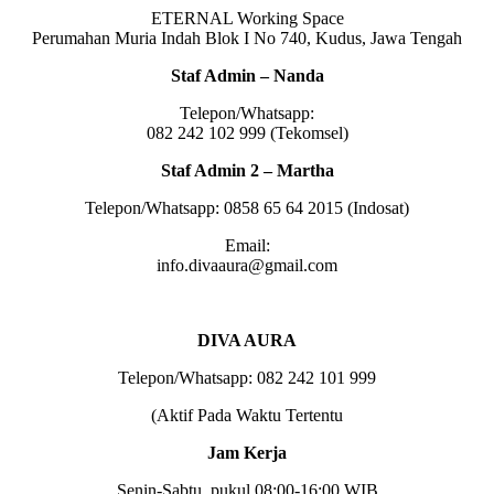
ETERNAL Working Space
Perumahan Muria Indah Blok I No 740, Kudus, Jawa Tengah
Staf Admin – Nanda
Telepon/Whatsapp:
082 242 102 999 (Tekomsel)
Staf Admin 2 – Martha
Telepon/Whatsapp: 0858 65 64 2015 (Indosat)
Email:
info.divaaura@gmail.com
DIVA AURA
Telepon/Whatsapp: 082 242 101 999
(Aktif Pada Waktu Tertentu
Jam Kerja
Senin-Sabtu, pukul 08:00-16:00 WIB