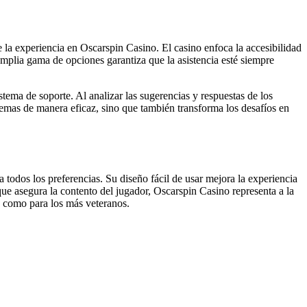
e la experiencia en Oscarspin Casino. El casino enfoca la accesibilidad
amplia gama de opciones garantiza que la asistencia esté siempre
stema de soporte. Al analizar las sugerencias y respuestas de los
blemas de manera eficaz, sino que también transforma los desafíos en
todos los preferencias. Su diseño fácil de usar mejora la experiencia
ue asegura la contento del jugador, Oscarspin Casino representa a la
os como para los más veteranos.