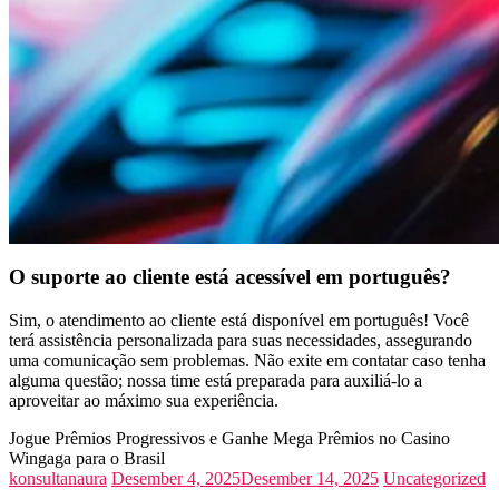
O suporte ao cliente está acessível em português?
Sim, o atendimento ao cliente está disponível em português! Você
terá assistência personalizada para suas necessidades, assegurando
uma comunicação sem problemas. Não exite em contatar caso tenha
alguma questão; nossa time está preparada para auxiliá-lo a
aproveitar ao máximo sua experiência.
Jogue Prêmios Progressivos e Ganhe Mega Prêmios no Casino
Wingaga para o Brasil
konsultanaura
Desember 4, 2025
Desember 14, 2025
Uncategorized