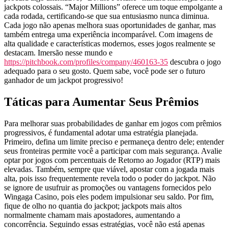
jackpots colossais. “Major Millions” oferece um toque empolgante a
cada rodada, certificando-se que sua entusiasmo nunca diminua.
Cada jogo não apenas melhora suas oportunidades de ganhar, mas
também entrega uma experiência incomparável. Com imagens de
alta qualidade e características modernos, esses jogos realmente se
destacam. Imersão nesse mundo e
https://pitchbook.com/profiles/company/460163-35
descubra o jogo
adequado para o seu gosto. Quem sabe, você pode ser o futuro
ganhador de um jackpot progressivo!
Táticas para Aumentar Seus Prêmios
Para melhorar suas probabilidades de ganhar em jogos com prêmios
progressivos, é fundamental adotar uma estratégia planejada.
Primeiro, defina um limite preciso e permaneça dentro dele; entender
seus fronteiras permite você a participar com mais segurança. Avalie
optar por jogos com percentuais de Retorno ao Jogador (RTP) mais
elevadas. Também, sempre que viável, apostar com a jogada mais
alta, pois isso frequentemente revela todo o poder do jackpot. Não
se ignore de usufruir as promoções ou vantagens fornecidos pelo
Wingaga Casino, pois eles podem impulsionar seu saldo. Por fim,
fique de olho no quantia do jackpot; jackpots mais altos
normalmente chamam mais apostadores, aumentando a
concorrência. Seguindo essas estratégias, você não está apenas