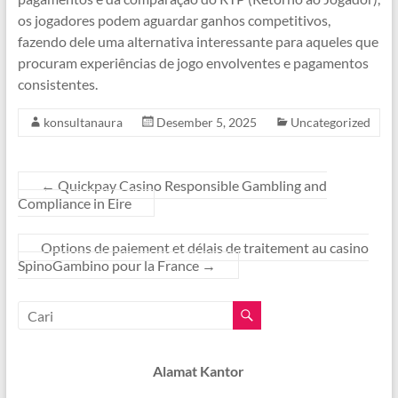
os jogadores podem aguardar ganhos competitivos,
fazendo dele uma alternativa interessante para aqueles que
procuram experiências de jogo envolventes e pagamentos
consistentes.
konsultanaura
Desember 5, 2025
Uncategorized
←
Quickpay Casino Responsible Gambling and
Compliance in Eire
Options de paiement et délais de traitement au casino
SpinoGambino pour la France
→
Alamat Kantor