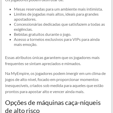
Mesas reservadas para um ambiente mais intimista.
Limites de jogadas mais altos, ideais para grandes
apostadores.
Concessionárias dedicadas que satisfazem a todas as
exigências.
Bebidas gratuitos durante o jogo.
Acesso a torneios exclusivos para VIPs para ainda
mais emoção.
Essas atributos únicas garantem que os jogadores mais
frequentes se sintam apreciados e mimados.
Na MyEmpire, os jogadores podem imergir em um clima de
jogos de alto nível, focado em proporcionar momentos
inesquecíveis, criados sob medida para aqueles que estão
prontos para apostar alto e vencer ainda mais.
Opções de máquinas caça-níqueis
de alto risco