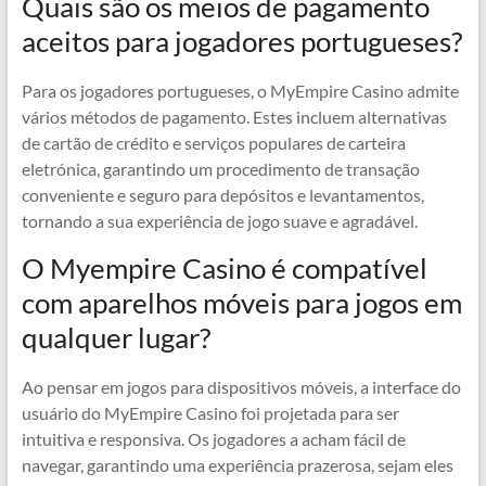
Quais são os meios de pagamento
aceitos para jogadores portugueses?
Para os jogadores portugueses, o MyEmpire Casino admite
vários métodos de pagamento. Estes incluem alternativas
de cartão de crédito e serviços populares de carteira
eletrónica, garantindo um procedimento de transação
conveniente e seguro para depósitos e levantamentos,
tornando a sua experiência de jogo suave e agradável.
O Myempire Casino é compatível
com aparelhos móveis para jogos em
qualquer lugar?
Ao pensar em jogos para dispositivos móveis, a interface do
usuário do MyEmpire Casino foi projetada para ser
intuitiva e responsiva. Os jogadores a acham fácil de
navegar, garantindo uma experiência prazerosa, sejam eles