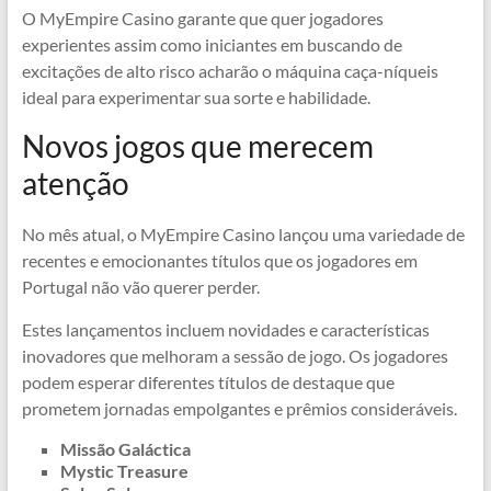
O MyEmpire Casino garante que quer jogadores
experientes assim como iniciantes em buscando de
excitações de alto risco acharão o máquina caça-níqueis
ideal para experimentar sua sorte e habilidade.
Novos jogos que merecem
atenção
No mês atual, o MyEmpire Casino lançou uma variedade de
recentes e emocionantes títulos que os jogadores em
Portugal não vão querer perder.
Estes lançamentos incluem novidades e características
inovadores que melhoram a sessão de jogo. Os jogadores
podem esperar diferentes títulos de destaque que
prometem jornadas empolgantes e prêmios consideráveis.
Missão Galáctica
Mystic Treasure