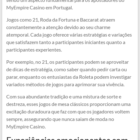
MyEmpire Casino em Portugal.
Jogos como 21, Roda da Fortuna e Baccarat atraem
constantemente a atenção devido ao seu charme
atemporal. Cada jogo oferece várias estratégias e variações
que satisfazem tanto a participantes iniciantes quanto a
participantes experientes.
Por exemplo, no 21, os participantes podem se aproveitar
de dicas de estratégia, como saber quando pedir carta ou
parar, enquanto os entusiastas da Roleta podem investigar
variados métodos de jogos para aprimorar sua vivência.
Com sua abundante tradição e uma mistura de sorte e
destreza, esses jogos de mesa clássicos proporcionam uma
excitação duradoura que faz com que os jogadores voltem
sempre, assegurando que nunca saiam de moda no
MyEmpire Casino.