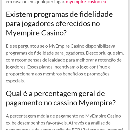
em casa ou em qualquer lugar.
myempire-casino.eu
Existem programas de fidelidade
para jogadores oferecidos no
Myempire Casino?
Ele se perguntou se o MyEmpire Casino disponibilizava
programas de fidelidade para jogadores. Descobriu que sim,
com recompensas de lealdade para melhorar a retenção de
jogadores. Esses planos incentivam o jogo contínuo e
proporcionam aos membros benefícios e promoções
especiais.
Qual é a percentagem geral de
pagamento no cassino Myempire?
A percentagem média de pagamento no MyEmpire Casino
exibe desempenhos favoráveis. Através da análise de
pagamentos e da comparação do RTP (Retorno ao Jogador),