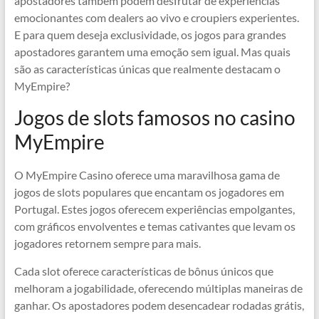
apostadores também podem desfrutar de experiências
emocionantes com dealers ao vivo e croupiers experientes.
E para quem deseja exclusividade, os jogos para grandes
apostadores garantem uma emoção sem igual. Mas quais
são as características únicas que realmente destacam o
MyEmpire?
Jogos de slots famosos no casino
MyEmpire
O MyEmpire Casino oferece uma maravilhosa gama de
jogos de slots populares que encantam os jogadores em
Portugal. Estes jogos oferecem experiências empolgantes,
com gráficos envolventes e temas cativantes que levam os
jogadores retornem sempre para mais.
Cada slot oferece características de bônus únicos que
melhoram a jogabilidade, oferecendo múltiplas maneiras de
ganhar. Os apostadores podem desencadear rodadas grátis,