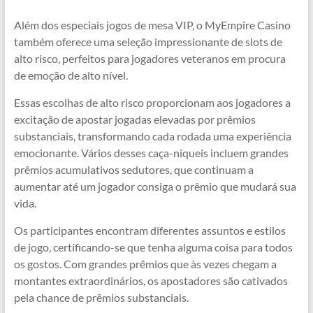
Além dos especiais jogos de mesa VIP, o MyEmpire Casino
também oferece uma seleção impressionante de slots de
alto risco, perfeitos para jogadores veteranos em procura
de emoção de alto nível.
Essas escolhas de alto risco proporcionam aos jogadores a
excitação de apostar jogadas elevadas por prêmios
substanciais, transformando cada rodada uma experiência
emocionante. Vários desses caça-níqueis incluem grandes
prêmios acumulativos sedutores, que continuam a
aumentar até um jogador consiga o prêmio que mudará sua
vida.
Os participantes encontram diferentes assuntos e estilos
de jogo, certificando-se que tenha alguma coisa para todos
os gostos. Com grandes prêmios que às vezes chegam a
montantes extraordinários, os apostadores são cativados
pela chance de prêmios substanciais.