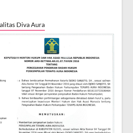
alitas Diva Aura