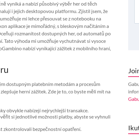
ně vyniká a nabízí působivý výběr her od těch
ují i jejich desktopovou platformu. Zjistil jsem, že
a umožňuje mi lehce přesouvat se z notebooku na
Výkon aplikace je mimořádný, s bleskovým načítáním a
 Oceňuji rozmanitost dostupných her, od automatů po
ní. Tato výhoda mi umožňuje vychutnávat si vysoce
oGambino nabízí vynikající zážitek z mobilního hraní,
ěru
Joi
ůzným dostupným platebním metodám a procesům
Gabu
zlepšuje herní zážitek. Zde je to, co byste měli mít na
info
Gab
ky obvykle nabízejí nejrychlejší transakce.
ěřit si jednotlivé možnosti platby, abyste se vyhnuli
Iku
st zkontrolovali bezpečnostní opatření.