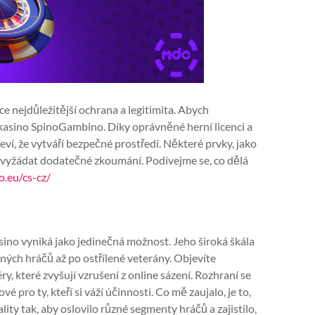
e nejdůležitější ochrana a legitimita. Abych
kasino SpinoGambino. Díky oprávněné herní licenci a
, že vytváří bezpečné prostředí. Některé prvky, jako
y vyžádat dodatečné zkoumání. Podívejme se, co dělá
o.eu/cs-cz/
ino vyniká jako jedinečná možnost. Jeho široká škála
ných hráčů až po ostřílené veterány. Objevíte
ry, které zvyšují vzrušení z online sázení. Rozhraní se
é pro ty, kteří si váží účinnosti. Co mě zaujalo, je to,
ty tak, aby oslovilo různé segmenty hráčů a zajistilo,