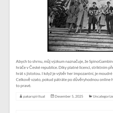
Abych to shrnu, můj výzkum naznačuje, že SpinoGambi
hráče v České republice. Díky platné licenci, striktním
hrát s jistotou. I když je výběr her impozantní, je moud
Celkově vzato, pokud pátráte po důvěryhodnou online 
to pravé.
pakarspiritual
Desember 5, 2025
Uncategoriz