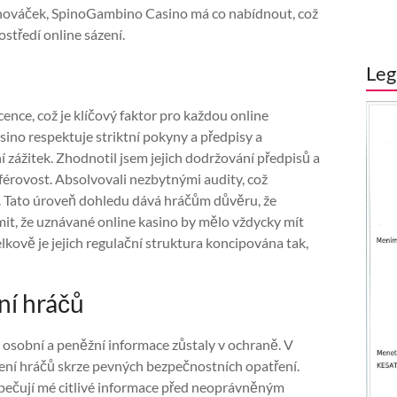
bo nováček, SpinoGambino Casino má co nabídnout, což
ostředí online sázení.
Leg
ence, což je klíčový faktor pro každou online
asino respektuje striktní pokyny a předpisy a
 zážitek. Zhodnotil jsem jejich dodržování předpisů a
férovost. Absolvovali nezbytnými audity, což
. Tato úroveň dohledu dává hráčům důvěru, že
omit, že uznávané online kasino by mělo vždycky mít
lkově je jejich regulační struktura koncipována tak,
ní hráčů
še osobní a peněžní informace zůstaly v ochraně. V
ení hráčů skrze pevných bezpečnostních opatření.
zpečují mé citlivé informace před neoprávněným