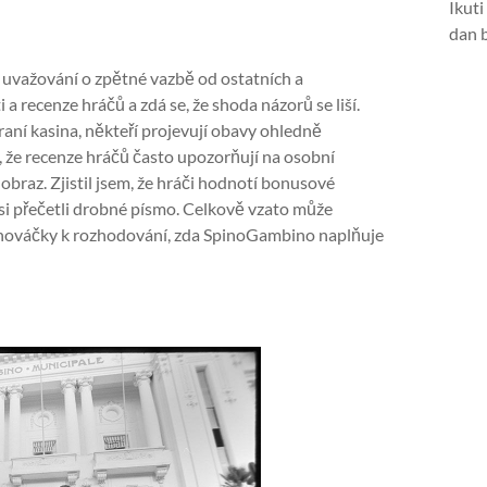
Ikut
dan b
 uvažování o zpětné vazbě od ostatních a
 recenze hráčů a zdá se, že shoda názorů se liší.
raní kasina, někteří projevují obavy ohledně
, že recenze hráčů často upozorňují na osobní
obraz. Zjistil jsem, že hráči hodnotí bonusové
y si přečetli drobné písmo. Celkově vzato může
nováčky k rozhodování, zda SpinoGambino naplňuje