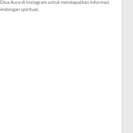
i Diva Aura di Instagram untuk mendapatkan informasi
imbingan spiritual,