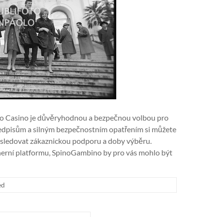
no Casino je důvěryhodnou a bezpečnou volbou pro
 předpisům a silným bezpečnostním opatřením si můžete
ré sledovat zákaznickou podporu a doby výběru.
herní platformu, SpinoGambino by pro vás mohlo být
ed