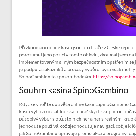
Při zkoumání online kasin jsou pro hráče v České republic
porozuměl jeho pozici v tomto ohledu, zkoumal jsem na 
implementovaným silným bezpečnostním opatřením se jeví
je podpora zákazníků a procesy výběru, by si však mohl
SpinoGambino tak pozoruhodným.
https://spinogambin
Souhrn kasina SpinoGambino
Když se vnoříte do světa online kasin, SpinoGambino Cas
kasin vyhoví rozsáhlou škálu hráčských skupin, od občas
působivý výběr slotů, stolních her a her s reálnými krupié
jednoduše používá, což zjednodušuje navigaci, což je klíčov
jak SpinoGambino upravuje promo akce a programy loajali