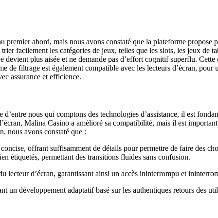
au premier abord, mais nous avons constaté que la plateforme propose pl
rier facilement les catégories de jeux, telles que les slots, les jeux de t
e devient plus aisée et ne demande pas d’effort cognitif superflu. Cette
tème de filtrage est également compatible avec les lecteurs d’écran, pour 
vec assurance et efficience.
mbre d’entre nous qui comptons des technologies d’assistance, il est fo
’écran, Malina Casino a amélioré sa compatibilité, mais il est important d
an, nous avons constaté que :
oncise, offrant suffisamment de détails pour permettre de faire des choi
 bien étiquetés, permettant des transitions fluides sans confusion.
u lecteur d’écran, garantissant ainsi un accès ininterrompu et ininterro
ant un développement adaptatif basé sur les authentiques retours des util