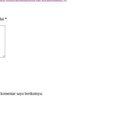
dai
*
 komentar saya berikutnya.