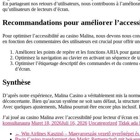
En partageant nos retours d’utilisateurs, nous contribuons à l’améliorat
qu’utilisateurs de lecteurs d’écran.
Recommandations pour améliorer l’accessi
Pour optimiser l’accessibilité au casino Malina, nous devons nous conc
en fonction des commentaires des utilisateurs est crucial pour offrir un
Améliorez les points de repère et les fonctions ARIA pour garan
Optimisez la navigation au clavier en activant un séquence de ta
Optimiser l’étiquetage descriptif des commandes et du contenu 
d’écran.
Synthèse
D’après notre expérience, Malina Casino a véritablement mis la norme tr
déconcertante. Bien qu’aucun système ne soit sans défaut, la structure 
Avec quelques ajustements, Malina pourrait être encore plus inclusif. P
J’ai joué au casino Malina avec l’accessibilité pour lecteur d’écran en
konsultanaura
Maret 18, 2026
Juli 16, 2026
Uncategorized
Tidak ada
←
Win Airlines Kaszinó – Magyarország vezető nyerőgépei és é
Bwin Casino transformiert den Markt: Partnerschaft mit bekan