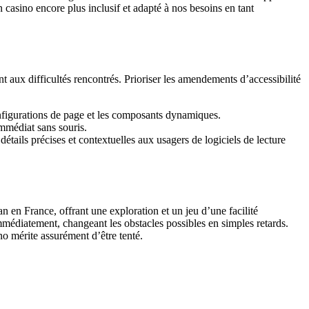
n casino encore plus inclusif et adapté à nos besoins en tant
t aux difficultés rencontrés. Prioriser les amendements d’accessibilité
onfigurations de page et les composants dynamiques.
immédiat sans souris.
ils précises et contextuelles aux usagers de logiciels de lecture
n en France, offrant une exploration et un jeu d’une facilité
immédiatement, changeant les obstacles possibles en simples retards.
no mérite assurément d’être tenté.