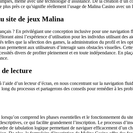
imples, même avec une technologie d’assistance. De la création d’un com
 de plus près ce qu’signifie réellement l’usage de Malina Casino avec un 
du site de jeux Malina
ançais ? En privilégiant une conception inclusive pour une navigation flu
liorant ainsi l’expérience d’utilisation pour les individus utilisant des 
clés telles que la sélection des games, la administration du profil et les
ran permettent aux utilisateurs d’interagir sans obstacles visuelles. Cett
essités divers de profiter pleinement et en toute indépendance. En plaça
ance.
 de lecture
ide d’un lecteur d’écran, en nous concentrant sur la navigation fluide
 long du processus et partagerons des conseils pour remédier à les prob
lorsqu’on comprend les phases essentielles et le fonctionnement du sit
scriptives, ce qui facilite grandement l’inscription. Le processus d’insc
ordre de tabulation logique permettant de naviguer efficacement d’un ch