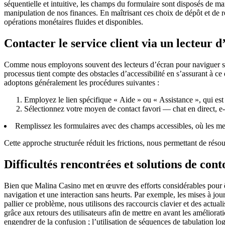
séquentielle et intuitive, les champs du formulaire sont disposés de man
manipulation de nos finances. En maîtrisant ces choix de dépôt et de r
opérations monétaires fluides et disponibles.
Contacter le service client via un lecteur d
Comme nous employons souvent des lecteurs d’écran pour naviguer sur l
processus tient compte des obstacles d’accessibilité en s’assurant à ce 
adoptons généralement les procédures suivantes :
Employez le lien spécifique « Aide » ou « Assistance », qui est
Sélectionnez votre moyen de contact favori — chat en direct, e
Remplissez les formulaires avec des champs accessibles, où les mess
Cette approche structurée réduit les frictions, nous permettant de ré
Difficultés rencontrées et solutions de co
Bien que Malina Casino met en œuvre des efforts considérables pour êt
navigation et une interaction sans heurts. Par exemple, les mises à jo
pallier ce problème, nous utilisons des raccourcis clavier et des actu
grâce aux retours des utilisateurs afin de mettre en avant les améliora
engendrer de la confusion ; l’utilisation de séquences de tabulation lo