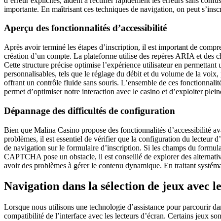
d’erreur explicites, aident à rectifier rapidement les erreurs sans con
importante. En maîtrisant ces techniques de navigation, on peut s’inscr
Aperçu des fonctionnalités d’accessibilité
Après avoir terminé les étapes d’inscription, il est important de compren
création d’un compte. La plateforme utilise des repères ARIA et des ch
Cette structure précise optimise l’expérience utilisateur en permettant
personnalisables, tels que le réglage du débit et du volume de la voix
offrant un contrôle fluide sans souris. L’ensemble de ces fonctionnali
permet d’optimiser notre interaction avec le casino et d’exploiter plein
Dépannage des difficultés de configuration
Bien que Malina Casino propose des fonctionnalités d’accessibilité ava
problèmes, il est essentiel de vérifier que la configuration du lecteu
de navigation sur le formulaire d’inscription. Si les champs du formulai
CAPTCHA pose un obstacle, il est conseillé de explorer des alternatives
avoir des problèmes à gérer le contenu dynamique. En traitant systémat
Navigation dans la sélection de jeux avec le
Lorsque nous utilisons une technologie d’assistance pour parcourir dans 
compatibilité de l’interface avec les lecteurs d’écran. Certains jeux so