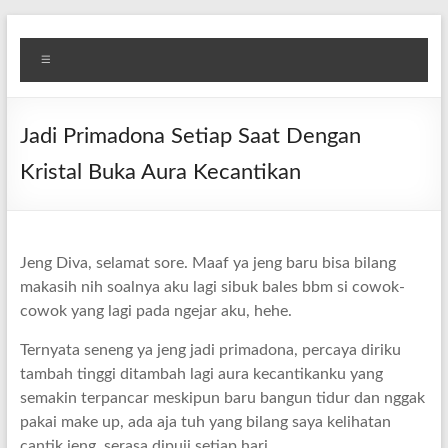
Skip
Diva
Pusat
to
Menu
content
Layanan
Aura
Buka
Aura
Jadi Primadona Setiap Saat Dengan
Kristal Buka Aura Kecantikan
Jeng Diva, selamat sore. Maaf ya jeng baru bisa bilang
makasih nih soalnya aku lagi sibuk bales bbm si cowok-
cowok yang lagi pada ngejar aku, hehe.
Ternyata seneng ya jeng jadi primadona, percaya diriku
tambah tinggi ditambah lagi aura kecantikanku yang
semakin terpancar meskipun baru bangun tidur dan nggak
pakai make up, ada aja tuh yang bilang saya kelihatan
cantik jeng, serasa dipuji setiap hari.