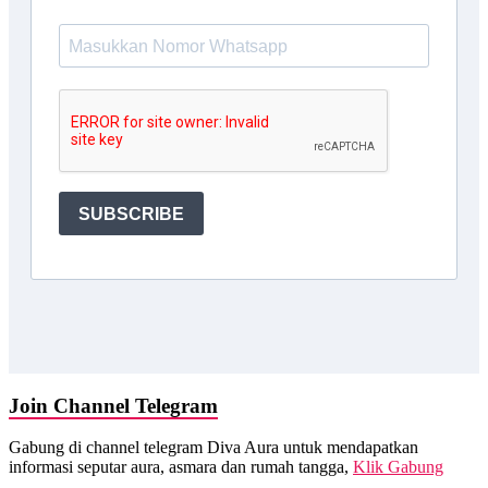
Join Channel Telegram
Gabung di channel telegram Diva Aura untuk mendapatkan
informasi seputar aura, asmara dan rumah tangga,
Klik Gabung