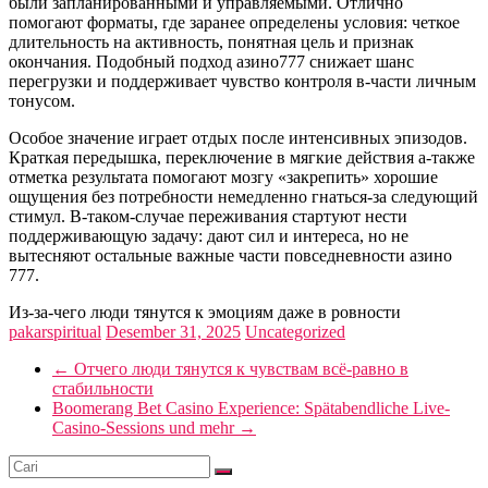
были запланированными и управляемыми. Отлично
помогают форматы, где заранее определены условия: четкое
длительность на активность, понятная цель и признак
окончания. Подобный подход азино777 снижает шанс
перегрузки и поддерживает чувство контроля в-части личным
тонусом.
Особое значение играет отдых после интенсивных эпизодов.
Краткая передышка, переключение в мягкие действия а-также
отметка результата помогают мозгу «закрепить» хорошие
ощущения без потребности немедленно гнаться-за следующий
стимул. В-таком-случае переживания стартуют нести
поддерживающую задачу: дают сил и интереса, но не
вытесняют остальные важные части повседневности азино
777.
Из-за-чего люди тянутся к эмоциям даже в ровности
pakarspiritual
Desember 31, 2025
Uncategorized
←
Отчего люди тянутся к чувствам всё-равно в
стабильности
Boomerang Bet Casino Experience: Spätabendliche Live-
Casino-Sessions und mehr
→