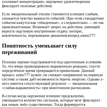
усиливает концентрацию, ощущение удовлетворения
фиксирует полезные действия.
Если эмоциональный отклик становится излишне слабым,
снижается чувство важности событий. При-этом стандартные
события кажутся как «обыденные», а следовательно — не-так
привлекательные. Возникает запрос на действии, умеющей
вернуть ощутимую внутреннюю отдачу: интерес,
вовлеченность, переживание движения-вперед азино777.
Понятность уменьшает силу
переживаний
Психика хорошо подстраивается под однотипным условиям.
То, что вчера провоцировало выраженную реакцию, спустя
определённое время превращается привычным. Данный
процесс azino777 нужен: он снижает напряжение на нервную
систему а-также даёт-возможность беречь энергию. Однако у-
него имеется сопутствующий результат — эмоциональная
«слабая-выраженность» при монотонном расписании.
В-случае-когда окружение излишне предсказуемо,
уменьшается количество сигналов, которые мозг фиксирует
как новые либо существенные. Тогда формируется