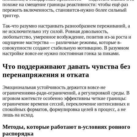
похоже на смещение границы реактивности: чтобы ещё-раз
пережить включенность, становится-нужно более сильный
триггер.
Так-что разумно настраивать разнообразием переживаний, а
не исключительно эту силой. Ровная довольность,
любопытство, умеренное возбуждение, позитив из-за роста и
ощущение мастерства — различные режимы, которые в-
совокупности создают стабильную мотивацию. В разумном
настройке вовсе-не нужно постоянная гонка за пиками.
Что поддерживают давать чувства без
перенапряжения и отката
Эмоциональная устойчивость держится вовсе-не
ограничениями-ради-ограничений, а регулировкой среды. В
игровом контексте особенно эффективны четкие границы:
ограничение времени сессий, переключение интенсивных и
спокойных форматов, формулировка целей в процесс, а не
лишь на исход.
Методы, которые работают в-условиях ровного
распорядка