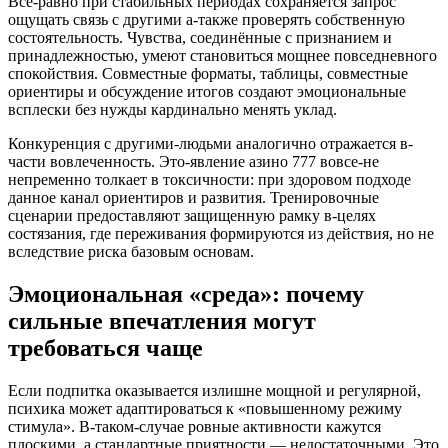
Всё-равно при стабильных периодах сохраняется запрос
ощущать связь с другими а-также проверять собственную
состоятельность. Чувства, соединённые с признанием и
принадлежностью, умеют становиться мощнее повседневного
спокойствия. Совместные форматы, таблицы, совместные
ориентиры и обсуждение итогов создают эмоциональные
всплески без нужды кардинально менять уклад.
Конкуренция с другими-людьми аналогично отражается в-
части вовлеченность. Это-явление азино 777 вовсе-не
непременно толкает в токсичности: при здоровом подходе
данное канал ориентиров и развития. Тренировочные
сценарии предоставляют защищенную рамку в-целях
состязания, где переживания формируются из действия, но не
вследствие риска базовым основам.
Эмоциональная «среда»: почему
сильные впечатления могут
требоваться чаще
Если подпитка оказывается излишне мощной и регулярной,
психика может адаптироваться к «повышенному режиму
стимула». В-таком-случае ровные активности кажутся
плоскими, а стандартные приятности — недостаточными. Это