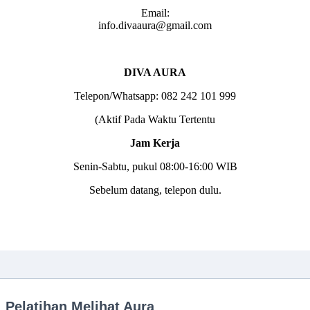
Email:
info.divaaura@gmail.com
DIVA AURA
Telepon/Whatsapp: 082 242 101 999
(Aktif Pada Waktu Tertentu
Jam Kerja
Senin-Sabtu, pukul 08:00-16:00 WIB
Sebelum datang, telepon dulu.