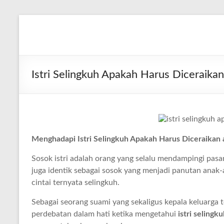
Skip
to
Diva
Pusat
content
Layanan
Aura
Buka
Aura
Istri Selingkuh Apakah Harus Diceraikan
Menghadapi Istri Selingkuh Apakah Harus Diceraikan 
Sosok istri adalah orang yang selalu mendampingi pasan
juga identik sebagai sosok yang menjadi panutan anak-
cintai ternyata selingkuh.
Sebagai seorang suami yang sekaligus kepala keluarga 
perdebatan dalam hati ketika mengetahui
istri selingk