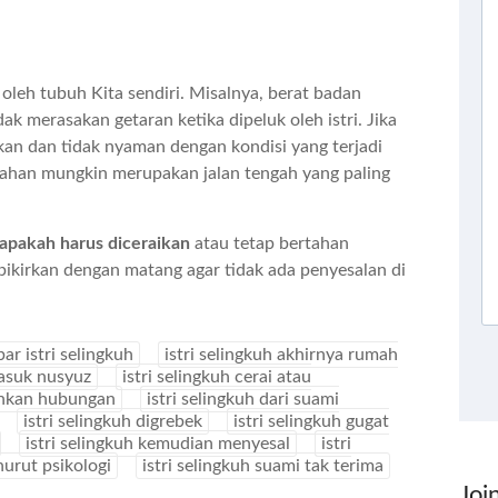
 oleh tubuh Kita sendiri. Misalnya, berat badan
dak merasakan getaran ketika dipeluk oleh istri. Jika
ekan dan tidak nyaman dengan kondisi yang terjadi
ahan mungkin merupakan jalan tengah yang paling
h apakah harus diceraikan
atau tetap bertahan
ikirkan dengan matang agar tidak ada penyesalan di
ar istri selingkuh
istri selingkuh akhirnya rumah
masuk nusyuz
istri selingkuh cerai atau
hankan hubungan
istri selingkuh dari suami
istri selingkuh digrebek
istri selingkuh gugat
istri selingkuh kemudian menyesal
istri
nurut psikologi
istri selingkuh suami tak terima
Joi